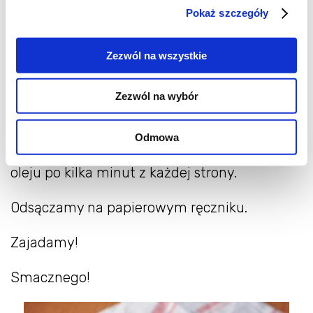
Pokaż szczegóły
Odciskamy nadmiar soku.
Zezwól na wszystkie
Dodajemy drobniutko posiekaną cebulę , 2
jajka , mąkę i przyprawy.
Zezwól na wybór
Wszystko razem dokładnie mieszamy.
Odmowa
Smażymy na bardzo mocno rozgrzanym
oleju po kilka minut z każdej strony.
Odsączamy na papierowym ręczniku.
Zajadamy!
Smacznego!