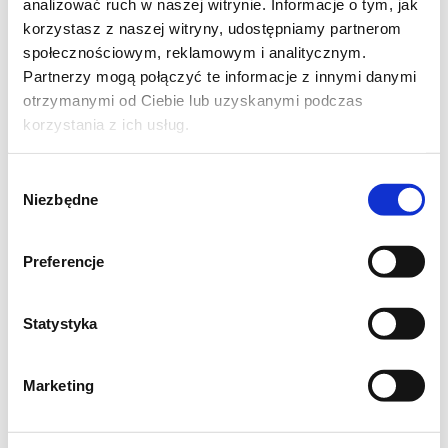
analizować ruch w naszej witrynie. Informacje o tym, jak
korzystasz z naszej witryny, udostępniamy partnerom
społecznościowym, reklamowym i analitycznym.
Partnerzy mogą połączyć te informacje z innymi danymi
otrzymanymi od Ciebie lub uzyskanymi podczas
korzystania z ich usług.
Wybór
Niezbędne
zgody
Preferencje
Statystyka
SPOSÓB PRZYRZĄDZENIA:
Marketing
Oczyszczone ziemniaki trzemy – 4 na dużych
oczkach , 1 na małych.