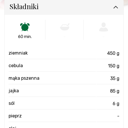
Składniki
60 min.
-
-
ziemniak
450 g
cebula
150 g
mąka pszenna
35 g
jajka
85 g
sól
6 g
pieprz
-