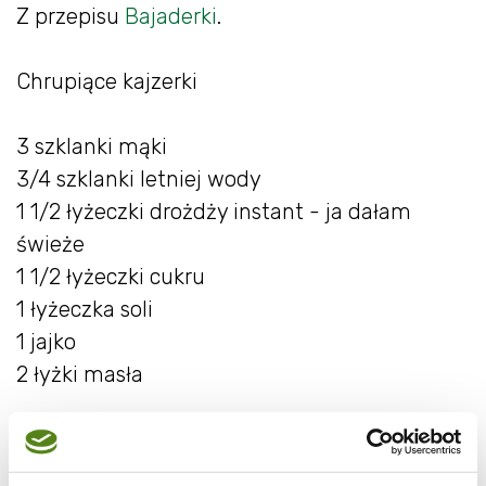
Z przepisu
Bajaderki
.
Chrupiące kajzerki
3 szklanki mąki
3/4 szklanki letniej wody
1 1/2 łyżeczki drożdży instant - ja dałam
świeże
1 1/2 łyżeczki cukru
1 łyżeczka soli
1 jajko
2 łyżki masła
Wszystkie składniki wymieszać w misce,
wyrobić aż ciasto będzie odstawać od