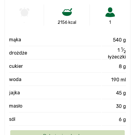
-
2156 kcal
1
mąka
540 g
1
1
⁄
2
drożdże
łyżeczki
cukier
8 g
woda
190 ml
jajka
45 g
masło
30 g
sól
6 g