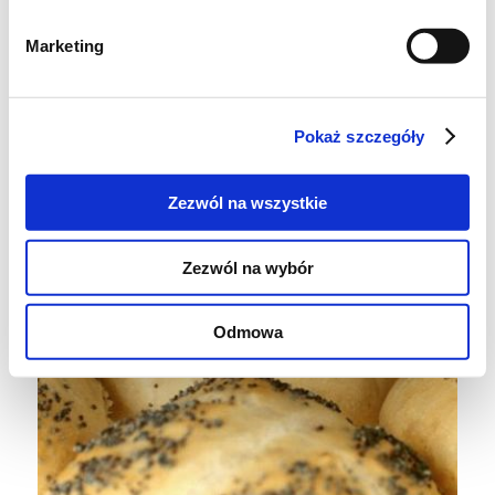
przez 15-17 minut. Wystudzić na drucianej
Marketing
siateczce.
Pokaż szczegóły
Zezwól na wszystkie
Zezwól na wybór
Odmowa