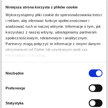
ścianek miski. Od tego momentu wyrabiać
Niniejsza strona korzysta z plików cookie
przez 5 minut, zostawić aby odpoczęło na
Wykorzystujemy pliki cookie do spersonalizowania treści
około 10 minut, potem jeszcze wyrobić przez
i reklam, aby oferować funkcje społecznościowe i
chwilę, około 5 minut. Ciasto powinno być
analizować ruch w naszej witrynie. Informacje o tym, jak
korzystasz z naszej witryny, udostępniamy partnerom
prężne - o wyglądzie, konsystencji i lepkości
społecznościowym, reklamowym i analitycznym.
plasteliny. Przełożyć do lekko posmarowanej
Partnerzy mogą połączyć te informacje z innymi danymi
oliwą miski i zostawić do wyrośnięcia na
otrzymanymi od Ciebie lub uzyskanymi podczas
godzinę.
korzystania z ich usług.
Wyrośnięte ciasto podzielić na 8 części, z
Wybór
każdej uformować kulkę, lekko spłaszczyć,
Niezbędne
zgody
ułożyć na blasze, przykryć i zostawić do
wyrośnięcia na 45 minut, nie dłużej bo się
Preferencje
bardzo napuszą i stracą konsystencję
kajzerek.
Statystyka
Piec w nagrzanym do 225 stopni C piekarniku