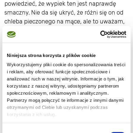
powiedzieć, że wypiek ten jest naprawdę
smaczny. Nie da się ukryć, że różni się on od
chleba pieczonego na mące, ale to uważam,
że to naprawdę ciekawa alternatywa dla osób
będących na diecie, a także tych którzy lubią
odżywiać się zdrowo i lekko.
Niniejsza strona korzysta z plików cookie
Poniżej przedstawiam podstawowy przepis
Wykorzystujemy pliki cookie do spersonalizowania treści
na drożdżowy chleb Dukana, którzy możecie
i reklam, aby oferować funkcje społecznościowe i
analizować ruch w naszej witrynie. Informacje o tym, jak
urozmaicać według własnych upodobań. Od
korzystasz z naszej witryny, udostępniamy partnerom
Pani Doroty dowiedziałam się, że dozwolone
społecznościowym, reklamowym i analitycznym.
w diecie dodatki to : zioła, sezam, cebula,
Partnerzy mogą połączyć te informacje z innymi danymi
suszone pomidory oraz oliwki. Nie można
otrzymanymi od Ciebie lub uzyskanymi podczas
korzystania z ich usług.
niestety dodawać pestek i bakalii.
Mam nadzieję, że przepis ten przyda się
Wybór