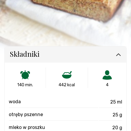
Składniki
140 min.
442 kcal
4
woda
25 ml
otręby pszenne
25 g
mleko w proszku
20 g