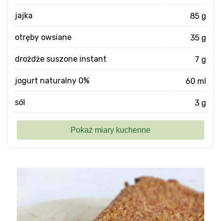
jajka
85 g
otręby owsiane
35 g
drożdże suszone instant
7 g
jogurt naturalny 0%
60 ml
sól
3 g