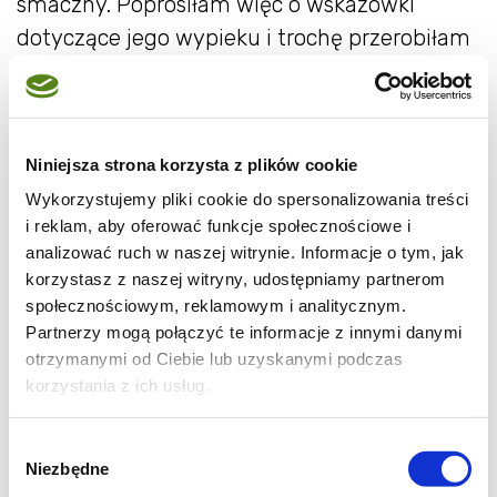
smaczny. Poprosiłam więc o wskazówki
dotyczące jego wypieku i trochę przerobiłam
po swojemu przepis. Dowiedziałam się, że
otrębowy chleb można spożywać już w
pierwszej fazie diety Dukana. Jest niezwykle
Niniejsza strona korzysta z plików cookie
prosty w wykonaniu, potrzeba jedynie
Wykorzystujemy pliki cookie do spersonalizowania treści
godziny, aby był gotowy do jedzenia!
i reklam, aby oferować funkcje społecznościowe i
analizować ruch w naszej witrynie. Informacje o tym, jak
Mam nadzieję, że przepis przyda się i
korzystasz z naszej witryny, udostępniamy partnerom
spodoba osobom będącym na tej diecie, a
społecznościowym, reklamowym i analitycznym.
może także wpadnie w oko innym
Partnerzy mogą połączyć te informacje z innymi danymi
otrzymanymi od Ciebie lub uzyskanymi podczas
korzystania z ich usług.
Wybór
Niezbędne
zgody