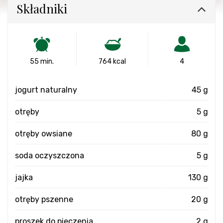
Składniki
55 min.
764 kcal
4
jogurt naturalny
45 g
otręby
5 g
otręby owsiane
80 g
soda oczyszczona
5 g
jajka
130 g
otręby pszenne
20 g
proszek do pieczenia
2 g