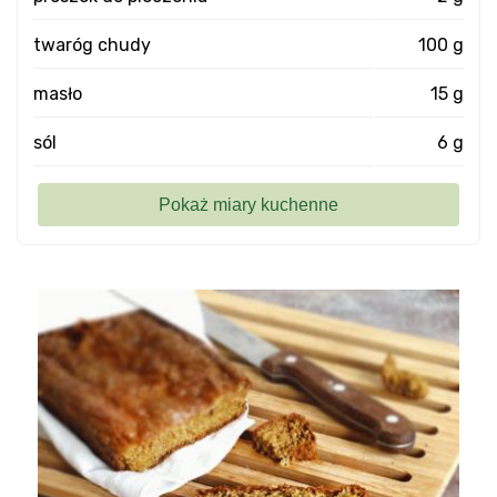
twaróg chudy
100 g
masło
15 g
sól
6 g