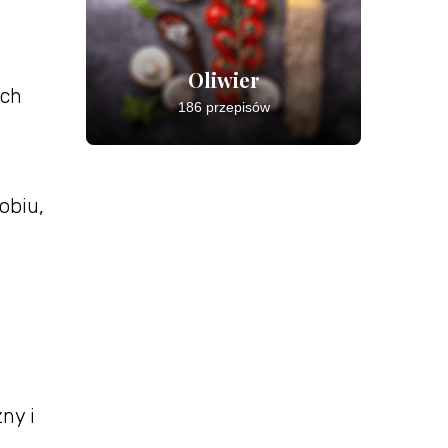
Oliwier
ych
186 przepisów
obiu,
ny i