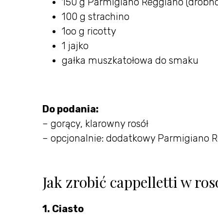
150 g Parmigiano Reggiano (drobno
100 g strachino
1oo g ricotty
1 jajko
gałka muszkatołowa do smaku
Do podania:
– gorący, klarowny rosół
– opcjonalnie: dodatkowy Parmigiano 
Jak zrobić cappelletti w ros
1. Ciasto