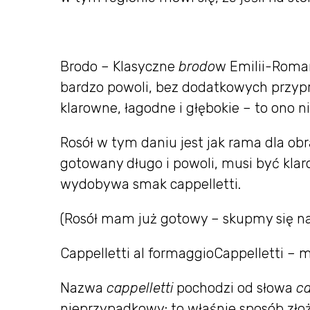
Brodo – Klasyczne
brodo
w Emilii-Roman
bardzo powoli, bez dodatkowych przy
klarowne, łagodne i głębokie – to ono ni
Rosół w tym daniu jest jak rama dla ob
gotowany długo i powoli, musi być klar
wydobywa smak cappelletti.
(Rosół mam już gotowy – skupmy się na
Cappelletti al formaggioCappelletti – 
Nazwa
cappelletti
pochodzi od słowa
ca
nieprzypadkowy: to właśnie sposób złożen