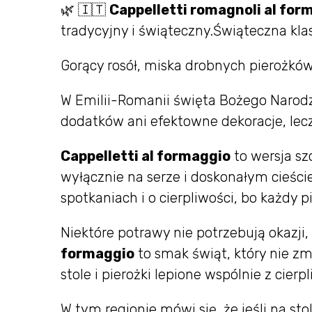
🌿 🇮🇹
Cappelletti romagnoli al form
tradycyjny i świąteczny.Świąteczna kla
Gorący rosół, miska drobnych pierożków
W Emilii-Romanii święta Bożego Narodz
dodatków ani efektowne dekoracje, lec
Cappelletti al formaggio
to wersja sz
wyłącznie na serze i doskonałym cieści
spotkaniach i o cierpliwości, bo każdy p
Niektóre potrawy nie potrzebują okazji
formaggio
to smak świąt, który nie zmi
stole i pierożki lepione wspólnie z cierp
W tym regionie mówi się, że jeśli na sto