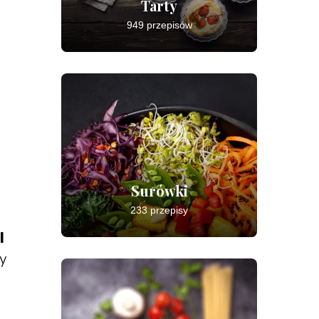
Tarty
949 przepisów
Surówki
233 przepisy
l
y