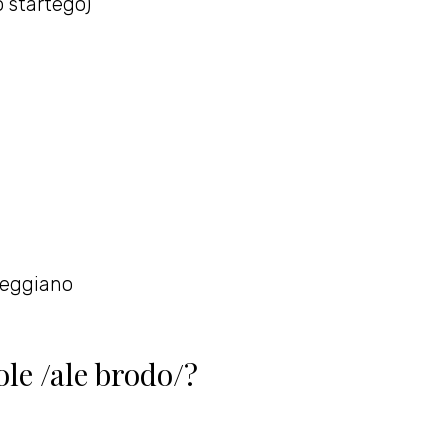
 startego)
Reggiano
ole /ale brodo/?