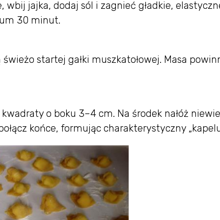
 wbij jajka, dodaj sól i zagnieć gładkie, elastyczn
mum 30 minut.
tą świeżo startej gałki muszkatołowej. Masa powi
j kwadraty o boku 3–4 cm. Na środek nałóż niewie
e połącz końce, formując charakterystyczny „kapelu