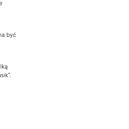
e
nna być
lką
sik”.