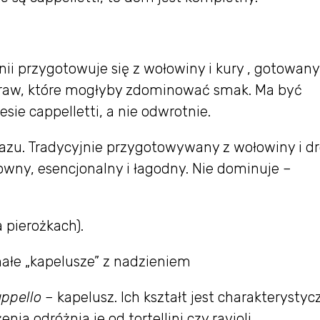
ii przygotowuje się z wołowiny i kury , gotowan
praw, które mogłyby zdominować smak. Ma być
esie cappelletti, a nie odwrotnie.
razu. Tradycyjnie przygotowywany z wołowiny i dr
owny, esencjonalny i łagodny. Nie dominuje –
 pierożkach).
małe „kapelusze” z nadzieniem
ppello
– kapelusz. Ich kształt jest charakterystycz
ia odróżnia je od tortellini czy ravioli.