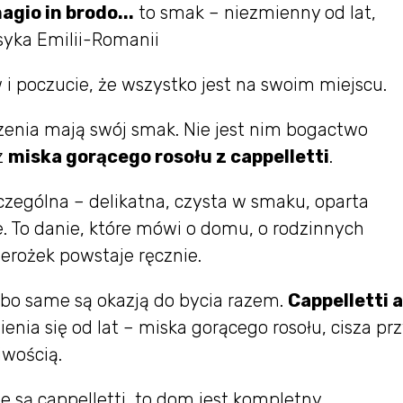
agio in brodo...
to smak – niezmienny od lat,
syka Emilii-Romanii
 i poczucie, że wszystko jest na swoim miejscu.
enia mają swój smak. Nie jest nim bogactwo
z
miska gorącego rosołu z cappelletti
.
czególna – delikatna, czysta w smaku, oparta
e. To danie, które mówi o domu, o rodzinnych
ierożek powstaje ręcznie.
, bo same są okazją do bycia razem.
Cappelletti a
enia się od lat – miska gorącego rosołu, cisza prz
liwością.
le są cappelletti, to dom jest kompletny.