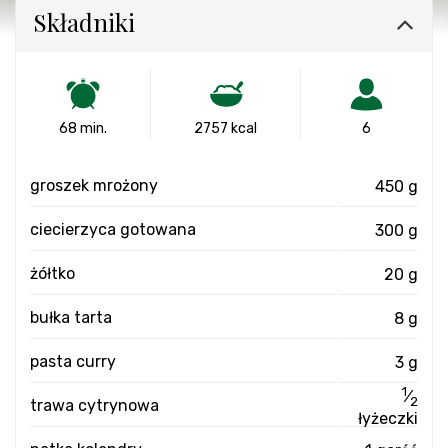
Składniki
68 min.
2757 kcal
6
groszek mrożony
450 g
ciecierzyca gotowana
300 g
żółtko
20 g
bułka tarta
8 g
pasta curry
3 g
1
⁄
2
trawa cytrynowa
łyżeczki