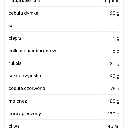
natka kolendry
1 garść
cebula dymka
20 g
sól
-
pieprz
1 g
bułki do hamburgerów
6 g
rukola
20 g
sałata rzymska
90 g
cebula czerwona
75 g
majonez
100 g
burak pieczony
120 g
oliwa
45 ml