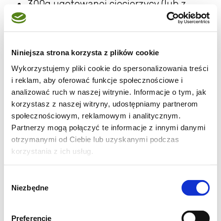
300g ugotowanej ciecierzycy (lub z
puszki)
1 żółtko
1 łyżka bułki tartej lub panco
Niniejsza strona korzysta z plików cookie
1/2 łyżeczki zielonej pasty curry
Wykorzystujemy pliki cookie do spersonalizowania treści
1/2 łyżeczki pasty z trawy cytrynowej
i reklam, aby oferować funkcje społecznościowe i
garść świeżej kolendry
analizować ruch w naszej witrynie. Informacje o tym, jak
korzystasz z naszej witryny, udostępniamy partnerom
1 dymka
społecznościowym, reklamowym i analitycznym.
sól, pieprz do smaku
Partnerzy mogą połączyć te informacje z innymi danymi
olej do smażenia
otrzymanymi od Ciebie lub uzyskanymi podczas
Do złożenia burgera:
bułki do
korzystania z ich usług.
hamburgerów
, garść świeżej rukoli, kilka
Wybór
liści sałaty rzymskiej, 1/2 czerwonej
Niezbędne
zgody
cebuli, majonez lub aioli, 1 pieczony
burak, oliwa, sok z cytryny, kolendra
Preferencje