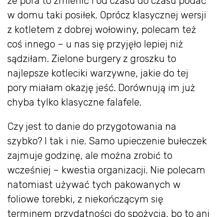
że pora to zmienić i od czasu do czasu podać
w domu taki posiłek. Oprócz klasycznej wersji
z kotletem z dobrej wołowiny, polecam też
coś innego – u nas się przyjęło lepiej niż
sądziłam. Zielone burgery z groszku to
najlepsze kotleciki warzywne, jakie do tej
pory miałam okazję jeść. Dorównują im już
chyba tylko klasyczne falafele.
Czy jest to danie do przygotowania na
szybko? I tak i nie. Samo upieczenie bułeczek
zajmuje godzinę, ale można zrobić to
wcześniej – kwestia organizacji. Nie polecam
natomiast używać tych pakowanych w
foliowe torebki, z niekończącym się
terminem przydatności do spożycia, bo to ani