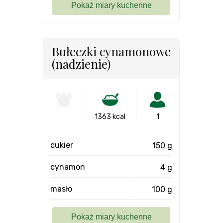
Bułeczki cynamonowe
(nadzienie)
-
1363 kcal
1
cukier
150 g
cynamon
4 g
masło
100 g