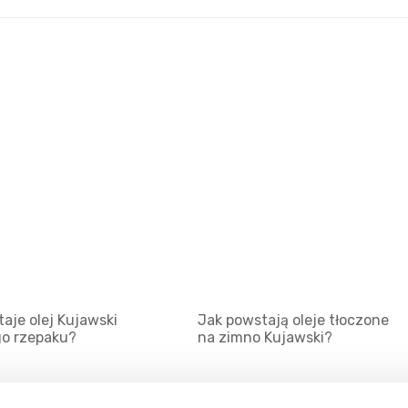
aje olej Kujawski
Jak powstają oleje tłoczone
go rzepaku?
na zimno Kujawski?