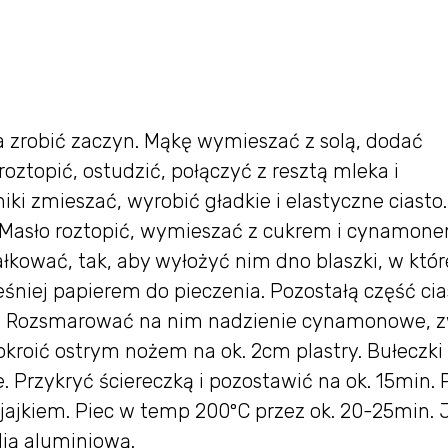
ka zrobić zaczyn. Mąkę wymieszać z solą, dodać
oztopić, ostudzić, połączyć z resztą mleka i
iki zmieszać, wyrobić gładkie i elastyczne ciasto.
 Masło roztopić, wymieszać z cukrem i cynamon
łkować, tak, aby wyłożyć nim dno blaszki, w któr
niej papierem do pieczenia. Pozostałą część cia
m. Rozsmarować na nim nadzienie cynamonowe, 
kroić ostrym nożem na ok. 2cm plastry. Bułeczki
 Przykryć ściereczką i pozostawić na ok. 15min. 
jkiem. Piec w temp 200ºC przez ok. 20-25min. J
lią aluminiową.