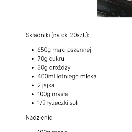
Składniki (na ok. 20szt.):
650g mąki pszennej
70g cukru
50g drożdży
400ml letniego mleka
2 jajka
100g masła
1/2 łyżeczki soli
Nadzienie: