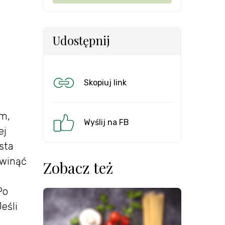
Udostępnij
Skopiuj link
em,
Wyślij na FB
ej
sta
zwinąć
Zobacz też
Po
eśli