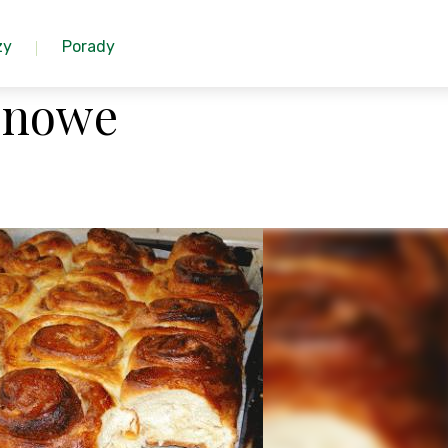
zy
Porady
onowe