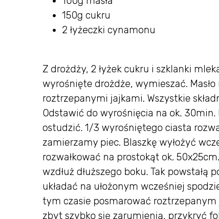
100g masła
150g cukru
2 łyżeczki cynamonu
Z drożdży, 2 łyżek cukru i szklanki mle
wyrośnięte drożdże, wymieszać. Masło r
roztrzepanymi jajkami. Wszystkie składn
Odstawić do wyrośnięcia na ok. 30min.
ostudzić. 1/3 wyrośniętego ciasta rozwa
zamierzamy piec. Blaszkę wyłożyć wcześ
rozwałkować na prostokąt ok. 50x25c
wzdłuż dłuższego boku. Tak powstałą po
układać na ułożonym wcześniej spodzie.
tym czasie posmarować roztrzepanym ja
zbyt szybko się zarumienią, przykryć fo