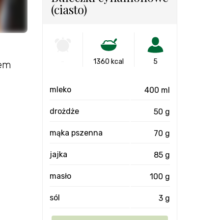
(ciasto)
-
1360 kcal
5
sem
mleko
400 ml
drożdże
50 g
mąka pszenna
70 g
jajka
85 g
masło
100 g
sól
3 g