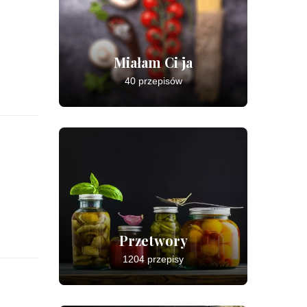
Miałam Ci ja
40 przepisów
Przetwory
1204 przepisy