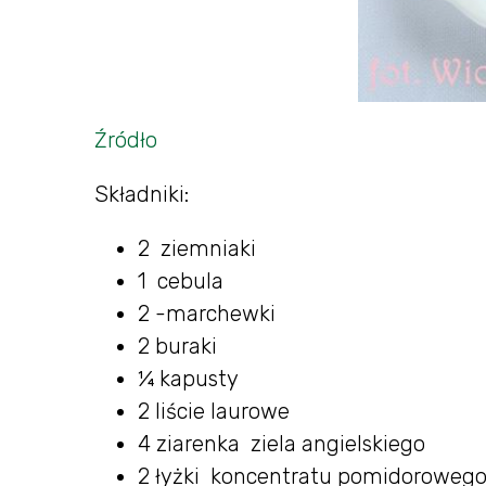
Źródło
Składniki:
2 ziemniaki
1 cebula
2 -marchewki
2 buraki
¼ kapusty
2 liście laurowe
4 ziarenka ziela angielskiego
2 łyżki koncentratu pomidoroweg