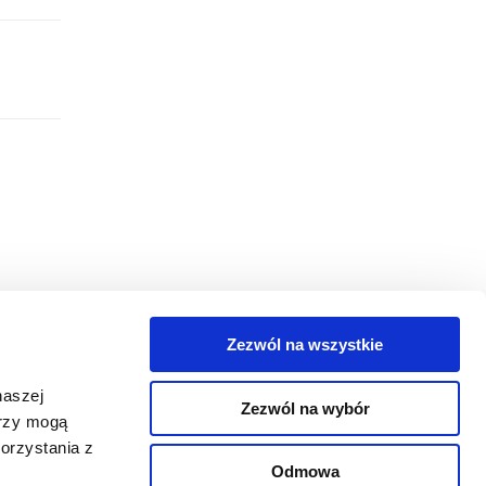
Zezwól na wszystkie
egorie
naszej
Zezwól na wybór
takt
erzy mogą
orzystania z
oguj się
Odmowa