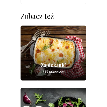
Zobacz też
Zapiekanki
798 przepisów