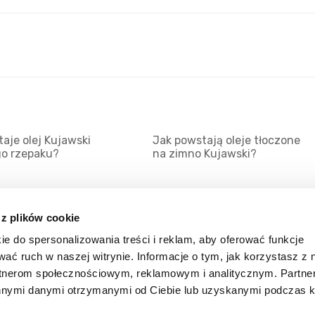
aje olej Kujawski
Jak powstają oleje tłoczone
go rzepaku?
na zimno Kujawski?
 z plików cookie
ie do spersonalizowania treści i reklam, aby oferować funkcje
Mapa serwisu
Kat
wać ruch w naszej witrynie. Informacje o tym, jak korzystasz z 
Kanały RSS
Kon
rtnerom społecznościowym, reklamowym i analitycznym. Partn
innymi danymi otrzymanymi od Ciebie lub uzyskanymi podczas k
Porady
Zal