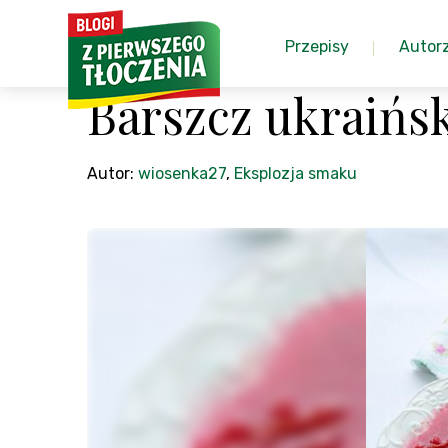
Przepisy
Autor
Barszcz ukraińs
Autor:
wiosenka27
,
Eksplozja smaku