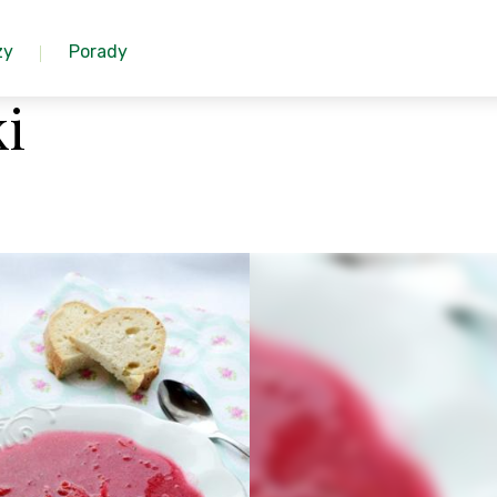
zy
Porady
ki