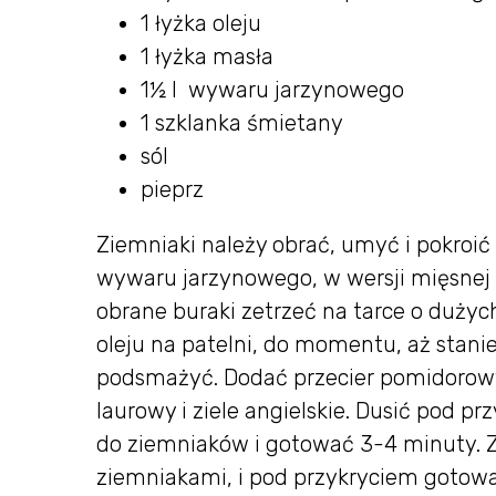
1 łyżka oleju
1 łyżka masła
1½ l wywaru jarzynowego
1 szklanka śmietany
sól
pieprz
Ziemniaki należy obrać, umyć i pokroić
wywaru jarzynowego, w wersji mięsnej 
obrane buraki zetrzeć na tarce o duży
oleju na patelni, do momentu, aż stanie
podsmażyć. Dodać przecier pomidorowy
laurowy i ziele angielskie. Dusić pod p
do ziemniaków i gotować 3-4 minuty. Z
ziemniakami, i pod przykryciem gotow