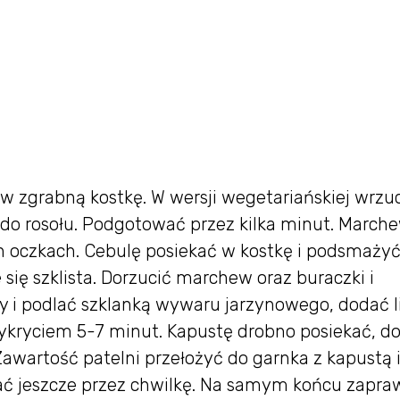
 w zgrabną kostkę. W wersji wegetariańskiej wrzu
do rosołu. Podgotować przez kilka minut. Marche
ch oczkach. Cebulę posiekać w kostkę i podsmaży
 się szklista. Dorzucić marchew oraz buraczki i
 i podlać szklanką wywaru jarzynowego, dodać l
rzykryciem 5-7 minut. Kapustę drobno posiekać, d
awartość patelni przełożyć do garnka z kapustą 
ać jeszcze przez chwilkę. Na samym końcu zapra