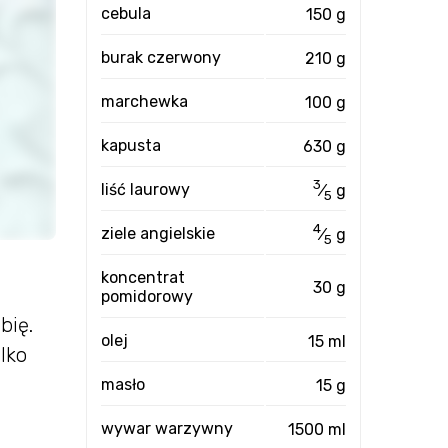
cebula
150 g
burak czerwony
210 g
marchewka
100 g
kapusta
630 g
3
liść laurowy
⁄
g
5
4
ziele angielskie
⁄
g
5
koncentrat
30 g
pomidorowy
bię.
olej
15 ml
lko
masło
15 g
wywar warzywny
1500 ml