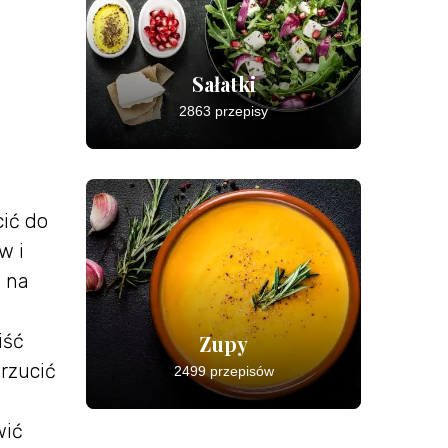
Sałatki
2863 przepisy
cić do
w i
ć na
iść
Zupy
orzucić
2499 przepisów
i
wić