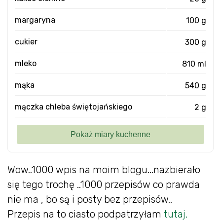
margaryna
100 g
cukier
300 g
mleko
810 ml
mąka
540 g
mączka chleba świętojańskiego
2 g
Wow..1000 wpis na moim blogu...nazbierało
się tego trochę ..1000 przepisów co prawda
nie ma , bo są i posty bez przepisów..
Przepis na to ciasto podpatrzyłam
tutaj.