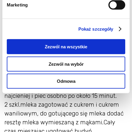
3 łyżki mąki pszennej
Marketing
1 łyżka mąki ziemniaczanej
0,5 łyżeczki proszku z chleba
świętojańskiego
Pokaż szczegóły
Mleko,margarynę,cukier,miód i kakao
Zezwól na wszystkie
zagotować i ostudzić.Następnie dodać
jajo,sodę i mąkę (zaczynając od 3 szkl, a
Zezwól na wybór
resztę mąki dodawać stopniowo,żeby wyszło
nie za gęste)i zagnieść ciasto.Podzielić na 4
Odmowa
lub5 części.Rozwałkować każdą część jak
najcieniej i piec osobno po około 15 minut.
2 szkl.mleka zagotować z cukrem i cukrem
waniliowym, do gotującego się mleka dodać
resztę mleka wymieszaną z mąkami.Cały
czas mieszając ugotować budyń,