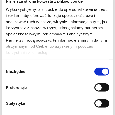
Niniejsza strona korzysta z plików cookie
10 dkg margaryny
Wykorzystujemy pliki cookie do spersonalizowania treści
4 łyżki mleka
i reklam, aby oferować funkcje społecznościowe i
3/4 szkl cukru
analizować ruch w naszej witrynie. Informacje o tym, jak
korzystasz z naszej witryny, udostępniamy partnerom
4 łyżki miodu
społecznościowym, reklamowym i analitycznym.
2-3 łyżki kakao [dałam proszek z chleba
Partnerzy mogą połączyć te informacje z innymi danymi
świętojańskiego]
otrzymanymi od Ciebie lub uzyskanymi podczas
1 1/2 łyżeczki sody
korzystania z ich usług.
1 jajo
Wybór
3-4 szkl mąki
Niezbędne
zgody
KREM:
Preferencje
3 szkl mleka
3/4 szkl cukru
Statystyka
cukier waniliowy