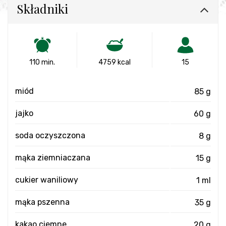
Składniki
110 min.
4759 kcal
15
miód
85 g
jajko
60 g
soda oczyszczona
8 g
mąka ziemniaczana
15 g
cukier waniliowy
1 ml
mąka pszenna
35 g
kakao ciemne
20 g