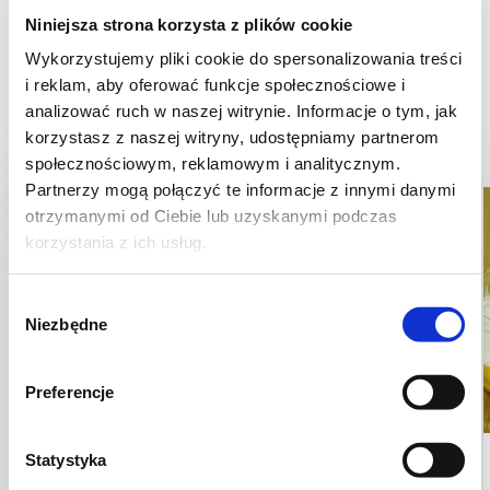
Niniejsza strona korzysta z plików cookie
Pochodzi z przepisu:
Deser truskawkowo - kokosowy z mango
Wykorzystujemy pliki cookie do spersonalizowania treści
Przepisy, których może
i reklam, aby oferować funkcje społecznościowe i
analizować ruch w naszej witrynie. Informacje o tym, jak
dotyczyć porada
korzystasz z naszej witryny, udostępniamy partnerom
społecznościowym, reklamowym i analitycznym.
Partnerzy mogą połączyć te informacje z innymi danymi
otrzymanymi od Ciebie lub uzyskanymi podczas
korzystania z ich usług.
Wybór
Niezbędne
zgody
Preferencje
Statystyka
CIASTECZKA
DESERY