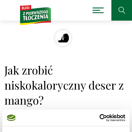
Jak zrobić
niskokaloryczny deser z
mango?
Żeby uczynić deser lżejszym należy użyć jogurtu
naturalnego, bo mango jest dość kaloryczne (ale jeśli
chcecie, można oczywiście użyć bitej śmietany).