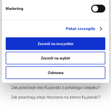
Melonowa
Trójwarstwowy
notka!
deser z
Marketing
truskawkami
Pokaż szczegóły
2
-
3
-
-
35
godz.
Zezwól na wszystkie
Zezwól na wybór
Odmowa
Poznaj markę Kujawski
Jak powstaje olej Kujawski z polskiego rzepaku?
Jak powstają oleje tłoczone na zimno Kujawski?