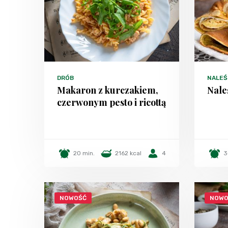
DRÓB
NALEŚN
Makaron z kurczakiem,
Nale
czerwonym pesto i ricottą
20 min.
2162 kcal
4
3
NOWOŚĆ
NOWO