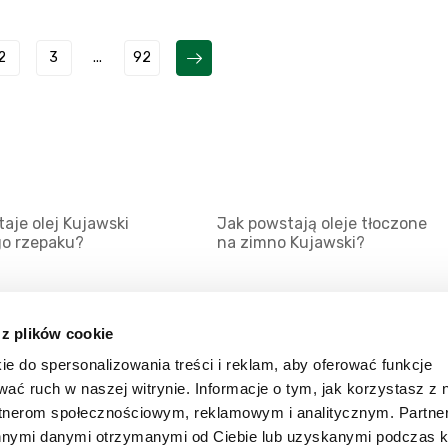
2
3
...
92
aje olej Kujawski
Jak powstają oleje tłoczone
go rzepaku?
na zimno Kujawski?
 z plików cookie
ie do spersonalizowania treści i reklam, aby oferować funkcje
Mapa serwisu
Kat
wać ruch w naszej witrynie. Informacje o tym, jak korzystasz z 
Kanały RSS
Kon
rtnerom społecznościowym, reklamowym i analitycznym. Partn
innymi danymi otrzymanymi od Ciebie lub uzyskanymi podczas k