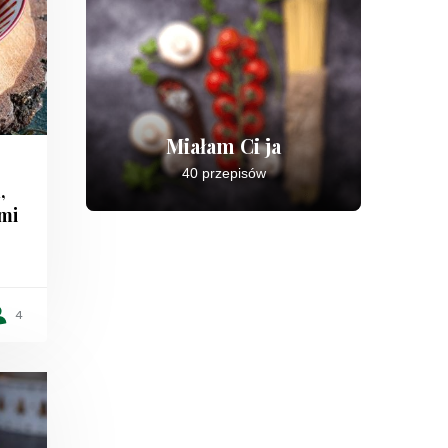
Miałam Ci ja
40 przepisów
,
mi
4