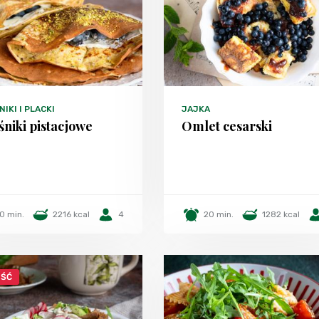
IKI I PLACKI
JAJKA
śniki pistacjowe
Omlet cesarski
0 min.
2216 kcal
4
20 min.
1282 kcal
ŚĆ