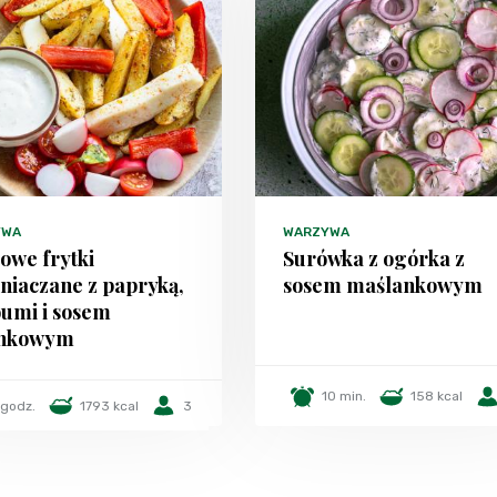
YWA
WARZYWA
we frytki
Surówka z ogórka z
niaczane z papryką,
sosem maślankowym
oumi i sosem
snkowym
10 min.
158 kcal
 godz.
1793 kcal
3