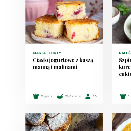
CIASTA I TORTY
NALEŚN
Ciasto jogurtowe z kaszą
Szpi
manną i malinami
kurc
cuki
2 godz.
2569 kcal
16
1