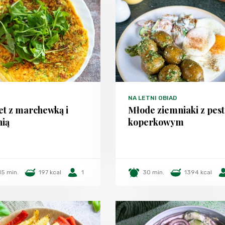
NA LETNI OBIAD
t z marchewką i
Młode ziemniaki z pest
nią
koperkowym
15 min.
197 kcal
1
30 min.
1394 kcal