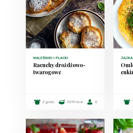
NALEŚNIKI I PLACKI
JAJKA
Racuchy drożdżowo-
Omle
twarogowe
cuki
2 godz.
3010 kcal
6