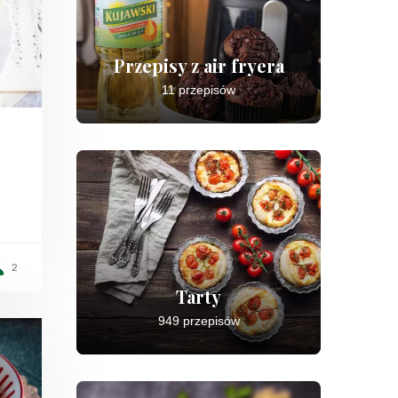
Przepisy z air fryera
11 przepisów
2
Tarty
949 przepisów