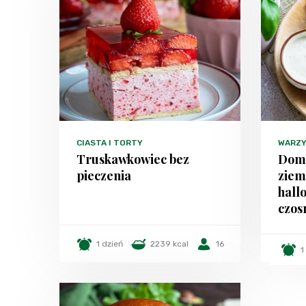
CIASTA I TORTY
WARZ
Truskawkowiec bez
Domo
pieczenia
ziem
hall
czo
1 dzień
2239 kcal
16
1