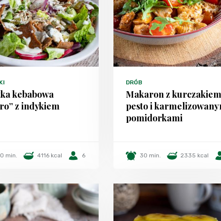
KI
DRÓB
tka kebabowa
Makaron z kurczakiem
tro” z indykiem
pesto i karmelizowany
pomidorkami
0 min.
4116 kcal
6
30 min.
2335 kcal