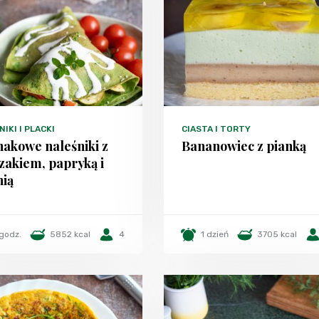
IKI I PLACKI
CIASTA I TORTY
nakowe naleśniki z
Bananowiec z pianką
zakiem, papryką i
nią
 godz.
5852 kcal
4
1 dzień
3705 kcal