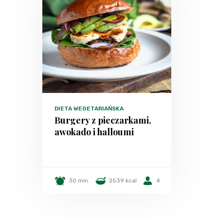
DIETA WEGETARIAŃSKA
Burgery z pieczarkami,
awokado i halloumi
30 min.
2539 kcal
4