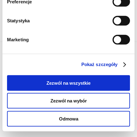
Preferencje
Mapa serwisu
Kanały RSS
Porady
Statystyka
Kategorie
Kontakt
Zaloguj się
Marketing
Copyright @2026 zpierwszegotloczenia.pl
Pokaż szczegóły
Zezwól na wszystkie
Zezwól na wybór
Odmowa