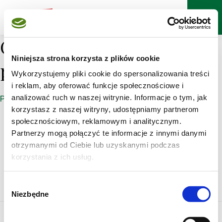
Ostatnio drukowane
Niniejsza strona korzysta z plików cookie
przepisy
Wykorzystujemy pliki cookie do spersonalizowania treści
i reklam, aby oferować funkcje społecznościowe i
analizować ruch w naszej witrynie. Informacje o tym, jak
Pokaż jako zdjęcia
korzystasz z naszej witryny, udostępniamy partnerom
społecznościowym, reklamowym i analitycznym.
Poznaj markę Kujawski
Partnerzy mogą połączyć te informacje z innymi danymi
otrzymanymi od Ciebie lub uzyskanymi podczas
Jak powstaje olej Kujawski z polskiego rzepaku?
korzystania z ich usług.
Jak powstają oleje tłoczone na zimno Kujawski?
Wybór
Niezbędne
zgody
O serwisie
Regulamin
Polityka prywatności