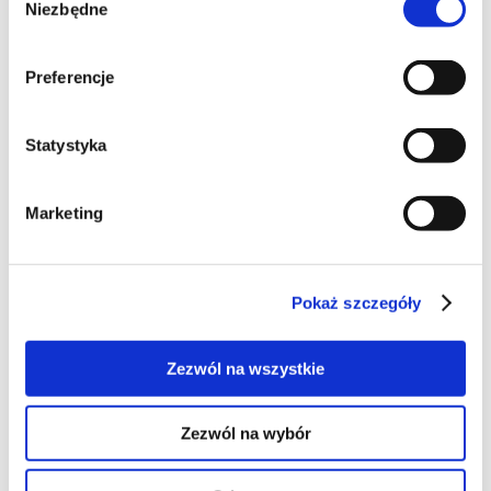
Niezbędne
zgody
vesenka
,
Blog:
Kuchnia na obcasach
Preferencje
04-02-2013
Statystyka
Marketing
7
Pokaż szczegóły
Gołąbki z kaszą gryczaną i
Zezwól na wszystkie
soczewicą
Zezwól na wybór
Przepyszne gołąbki z kaszą gryczaną i soczewicą