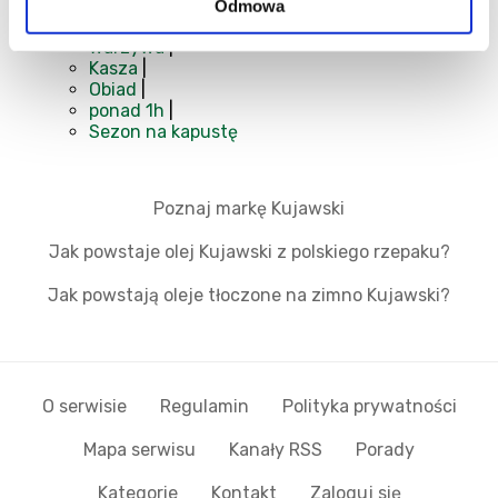
czyli wersja wege.
Odmowa
Kuchnia polska
|
Warzywa
|
Kasza
|
Obiad
|
ponad 1h
|
Sezon na kapustę
Poznaj markę Kujawski
Jak powstaje olej Kujawski z polskiego rzepaku?
Jak powstają oleje tłoczone na zimno Kujawski?
O serwisie
Regulamin
Polityka prywatności
Mapa serwisu
Kanały RSS
Porady
Kategorie
Kontakt
Zaloguj się