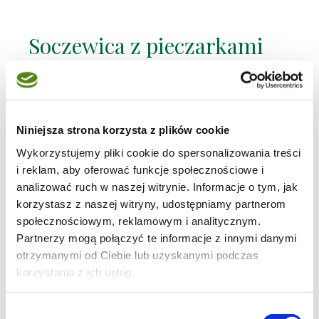
Soczewica z pieczarkami
Przyrządzanie soczewicy jest banalne, praktycznie
robi się sama. Z dodatkiem pieczarek otrzymujemy
danie syte, a jednocześnie lekkie, które miłośnikom
warzywnych obiadów na pewno posmakuje.
Niniejsza strona korzysta z plików cookie
Na letni obiad
|
Dieta wegetariańska
|
Wykorzystujemy pliki cookie do spersonalizowania treści
Warzywa
|
i reklam, aby oferować funkcje społecznościowe i
Grzyby
|
analizować ruch w naszej witrynie. Informacje o tym, jak
Kasza
|
korzystasz z naszej witryny, udostępniamy partnerom
Obiad
|
do 30 minut
|
społecznościowym, reklamowym i analitycznym.
Grzyby - inspiracje kulinarne
|
Partnerzy mogą połączyć te informacje z innymi danymi
Lekki obiad
|
otrzymanymi od Ciebie lub uzyskanymi podczas
Smacznie z pomidorem
|
korzystania z ich usług.
Błyskawiczny obiad
|
Soczewica
|
Zimowy obiad
|
Wybór
Tani obiad