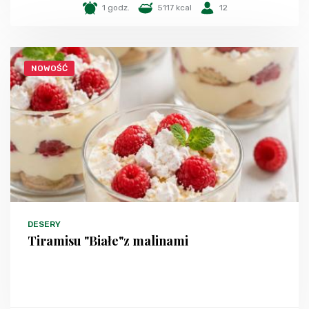
1 godz.
5117 kcal
12
NOWOŚĆ
DESERY
Tiramisu "Białe"z malinami