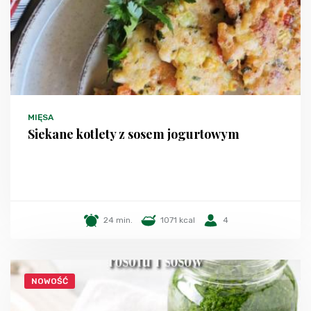
MIĘSA
Siekane kotlety z sosem jogurtowym
24 min.
1071 kcal
4
NOWOŚĆ