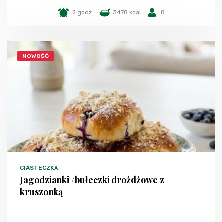
2 godz.
3478 kcal
8
NOWOŚĆ
CIASTECZKA
Jagodzianki /bułeczki drożdżowe z
kruszonką