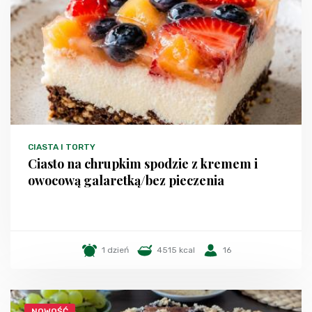
CIASTA I TORTY
Ciasto na chrupkim spodzie z kremem i
owocową galaretką/bez pieczenia
1 dzień
4515 kcal
16
NOWOŚĆ