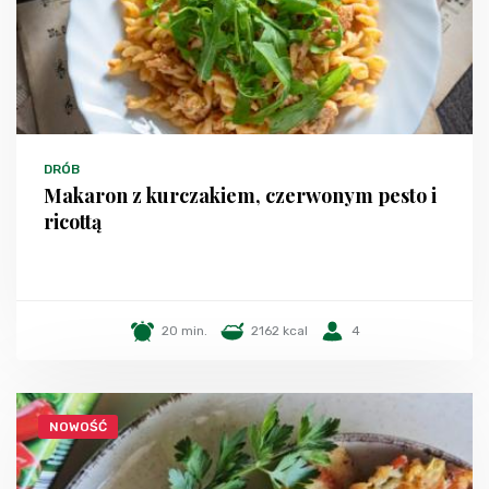
DRÓB
Makaron z kurczakiem, czerwonym pesto i
ricottą
20 min.
2162 kcal
4
NOWOŚĆ