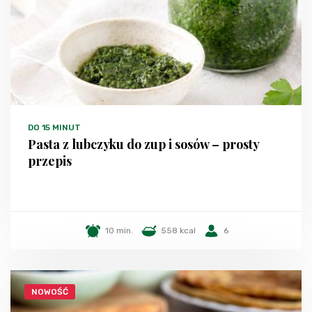
DO 15 MINUT
Pasta z lubczyku do zup i sosów – prosty
przepis
10 min.
558 kcal
6
NOWOŚĆ