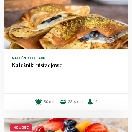
NALEŚNIKI I PLACKI
Naleśniki pistacjowe
30 min.
2216 kcal
4
NOWOŚĆ