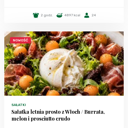
2 godz.
4897 kcal
24
NOWOŚĆ
SAŁATKI
Sałatka letnia prosto z Włoch / Burrata,
melon i prosciutto crudo