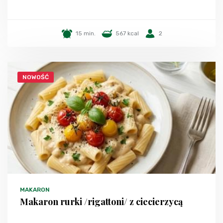
15 min.
567 kcal
2
NOWOŚĆ
MAKARON
Makaron rurki /rigattoni/ z ciecierzycą