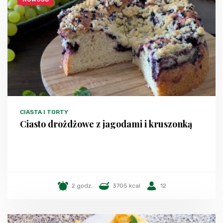
CIASTA I TORTY
Ciasto drożdżowe z jagodami i kruszonką
2 godz.
3705 kcal
12