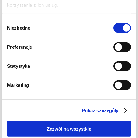
korzystania z ich usług.
NOWOŚĆ
Wybór
Niezbędne
zgody
Preferencje
Statystyka
Marketing
CIASTA I TORTY
Ciasto warstwowe z kremem i malinową
frużeliną
Pokaż szczegóły
Zezwól na wszystkie
1 dzień
4954 kcal
20