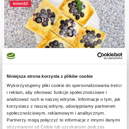
NOWOŚĆ
CIASTECZKA
Ciastka francuskie z borówkami + film
Niniejsza strona korzysta z plików cookie
Wykorzystujemy pliki cookie do spersonalizowania treści
i reklam, aby oferować funkcje społecznościowe i
analizować ruch w naszej witrynie. Informacje o tym, jak
korzystasz z naszej witryny, udostępniamy partnerom
30 min.
1531 kcal
8
społecznościowym, reklamowym i analitycznym.
Partnerzy mogą połączyć te informacje z innymi danymi
otrzymanymi od Ciebie lub uzyskanymi podczas