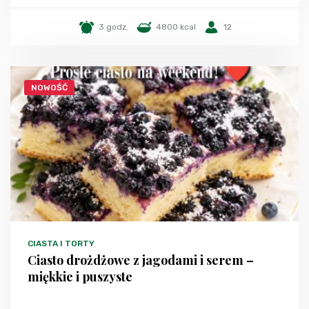
3 godz.
4800 kcal
12
NOWOŚĆ
CIASTA I TORTY
Ciasto drożdżowe z jagodami i serem –
miękkie i puszyste