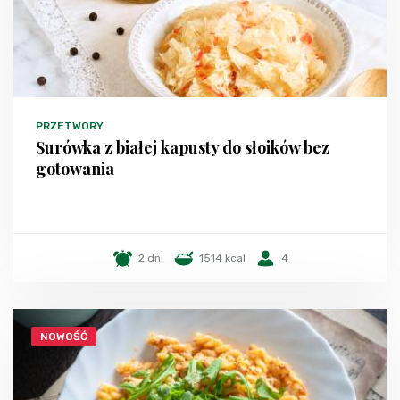
PRZETWORY
Surówka z białej kapusty do słoików bez
gotowania
2 dni
1514 kcal
4
NOWOŚĆ