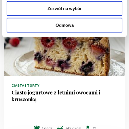
Zezwól na wybór
NOWOŚĆ
Odmowa
CIASTA I TORTY
Ciasto jogurtowe z letnimi owocami i
kruszonką
1 godz.
3429 kcal
12