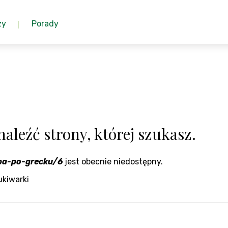
zy
Porady
aleźć strony, której szukasz.
ba-po-grecku/6
jest obecnie niedostępny.
ukiwarki