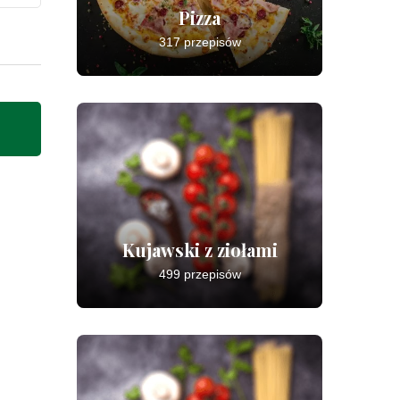
Pizza
317 przepisów
Kujawski z ziołami
499 przepisów