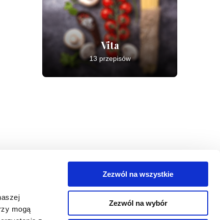
Vita
13 przepisów
Zezwól na wszystkie
egorie
naszej
Zezwól na wybór
takt
erzy mogą