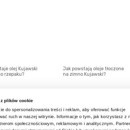
aje olej Kujawski
Jak powstają oleje tłoczone
go rzepaku?
na zimno Kujawski?
 z plików cookie
ie do spersonalizowania treści i reklam, aby oferować funkcje
Mapa serwisu
Kat
wać ruch w naszej witrynie. Informacje o tym, jak korzystasz z 
Kanały RSS
Kon
rtnerom społecznościowym, reklamowym i analitycznym. Partn