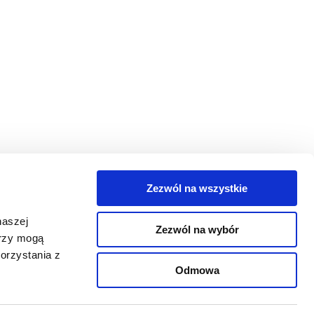
Zezwól na wszystkie
egorie
naszej
Zezwól na wybór
takt
erzy mogą
orzystania z
oguj się
Odmowa