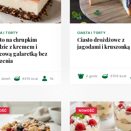
A I TORTY
CIASTA I TORTY
sto na chrupkim
Ciasto drożdżowe z
dzie z kremem i
jagodami i kruszonką
cową galaretką/bez
zenia
2 godz.
3705 kcal
1 dzień
4515 kcal
16
OŚĆ
NOWOŚĆ