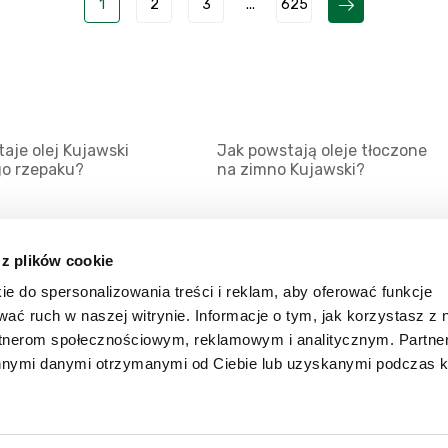
1
2
3
...
625
aje olej Kujawski
Jak powstają oleje tłoczone
go rzepaku?
na zimno Kujawski?
 z plików cookie
ie do spersonalizowania treści i reklam, aby oferować funkcje
Mapa serwisu
Kat
wać ruch w naszej witrynie. Informacje o tym, jak korzystasz z 
Kanały RSS
Kon
rtnerom społecznościowym, reklamowym i analitycznym. Partn
innymi danymi otrzymanymi od Ciebie lub uzyskanymi podczas k
Porady
Zal