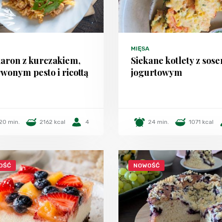
MIĘSA
aron z kurczakiem,
Siekane kotlety z sos
wonym pesto i ricottą
jogurtowym
20 min.
2162 kcal
4
24 min.
1071 kcal
OŚĆ
NOWOŚĆ