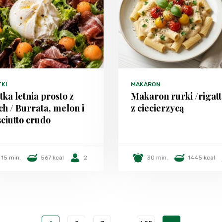
TKI
MAKARON
tka letnia prosto z
Makaron rurki /rigatt
h / Burrata, melon i
z ciecierzycą
ciutto crudo
15 min.
567 kcal
2
30 min.
1445 kcal