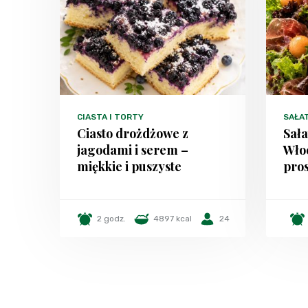
CIASTA I TORTY
SAŁA
Ciasto drożdżowe z
Sała
jagodami i serem –
Włoc
miękkie i puszyste
pros
2 godz.
4897 kcal
24