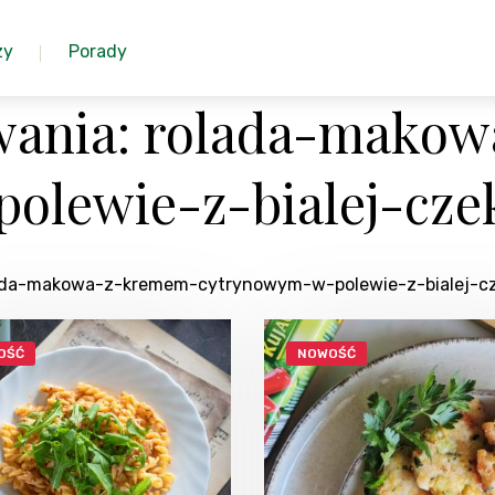
zy
Porady
wania: rolada-mako
olewie-z-bialej-cze
olada-makowa-z-kremem-cytrynowym-w-polewie-z-bialej-c
OŚĆ
NOWOŚĆ