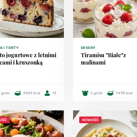
A I TORTY
DESERY
to jogurtowe z letnimi
Tiramisu "Białe"z
cami i kruszonką
malinami
1 godz.
3429 kcal
12
2 godz.
3478 kcal
OŚĆ
NOWOŚĆ