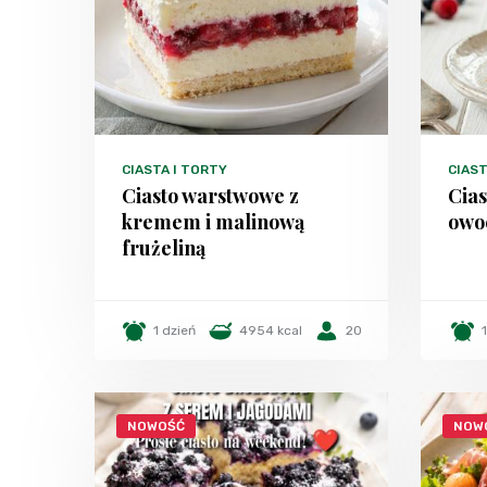
CIASTA I TORTY
CIAST
Ciasto warstwowe z
Cias
kremem i malinową
owo
frużeliną
1 dzień
4954 kcal
20
NOWOŚĆ
NOW