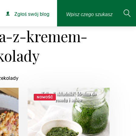
Zgłoś swój blog
wa-z-kremem-
kolady
zekolady
NOWOŚĆ