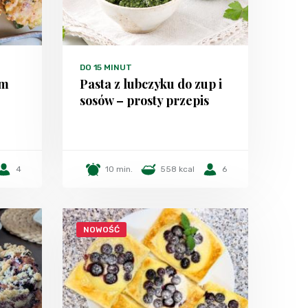
DO 15 MINUT
em
Pasta z lubczyku do zup i
sosów – prosty przepis
4
10 min.
558 kcal
6
NOWOŚĆ