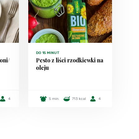
DO 15 MINUT
oni/
Pesto z liści rzodkiewki na
oleju
4
5 min.
713 kcal
4