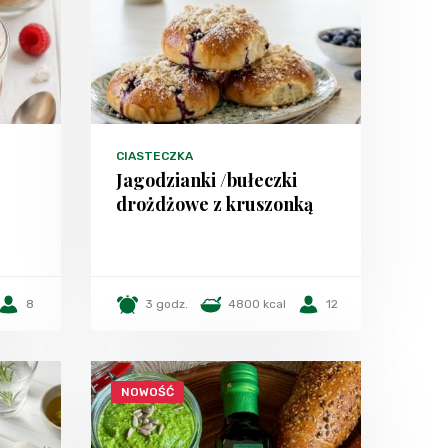
CIASTECZKA
Jagodzianki /bułeczki
drożdżowe z kruszonką
8
3 godz.
4800 kcal
12
NOWOŚĆ