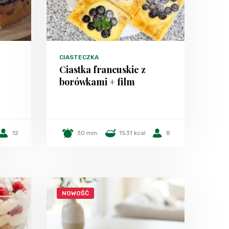
CIASTECZKA
Ciastka francuskie z
borówkami + film
12
30 min.
1531 kcal
8
NOWOŚĆ