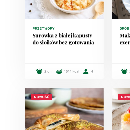
PRZETWORY
DRÓB
Surówka z białej kapusty
Mak
do słoików bez gotowania
czer
2 dni
1514 kcal
4
NOWOŚĆ
NOW