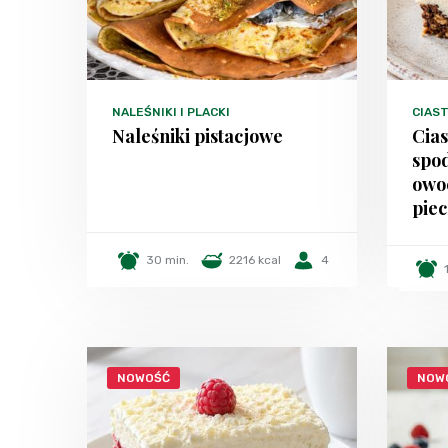
NALEŚNIKI I PLACKI
CIAST
Naleśniki pistacjowe
Cia
spo
owo
piec
30 min.
2216 kcal
4
NOWOŚĆ
NOW