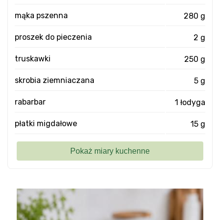
mąka pszenna
280 g
proszek do pieczenia
2 g
truskawki
250 g
skrobia ziemniaczana
5 g
rabarbar
1 łodyga
płatki migdałowe
15 g