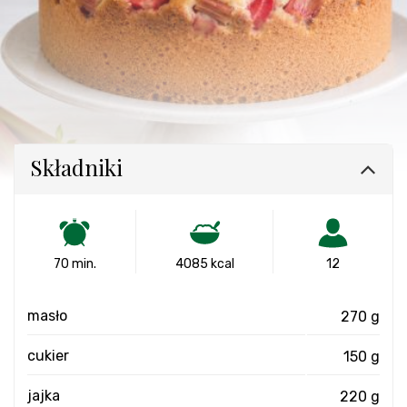
Składniki
70 min.
4085 kcal
12
masło
270 g
cukier
150 g
jajka
220 g