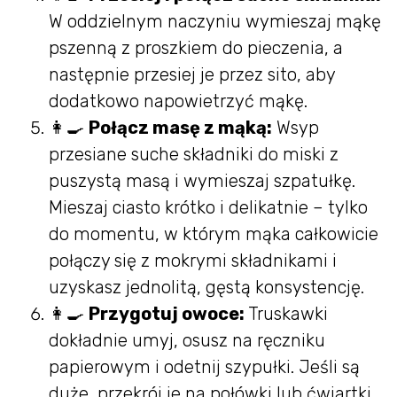
W oddzielnym naczyniu wymieszaj mąkę
pszenną z proszkiem do pieczenia, a
następnie przesiej je przez sito, aby
dodatkowo napowietrzyć mąkę.
👩‍🍳
Połącz masę z mąką:
Wsyp
przesiane suche składniki do miski z
puszystą masą i wymieszaj szpatułkę.
Mieszaj ciasto krótko i delikatnie – tylko
do momentu, w którym mąka całkowicie
połączy się z mokrymi składnikami i
uzyskasz jednolitą, gęstą konsystencję.
👩‍🍳
Przygotuj owoce:
Truskawki
dokładnie umyj, osusz na ręczniku
papierowym i odetnij szypułki. Jeśli są
duże, przekrój je na połówki lub ćwiartki.