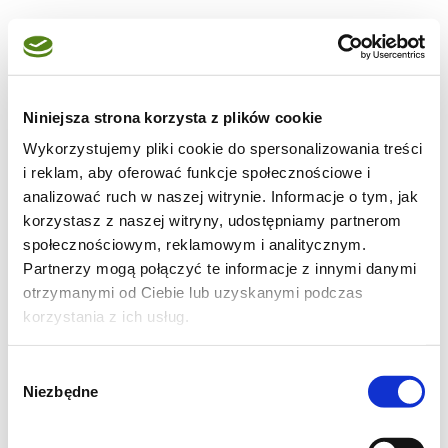
Składniki na ciasto ucierane z
owocami sezonowymi:
Niniejsza strona korzysta z plików cookie
Wykorzystujemy pliki cookie do spersonalizowania treści
🍴 270 g miękkiego masła ( 82% tłuszczu)
i reklam, aby oferować funkcje społecznościowe i
🍴 150 g cukru
analizować ruch w naszej witrynie. Informacje o tym, jak
korzystasz z naszej witryny, udostępniamy partnerom
🍴 5 dużych jajek – w temperaturze
społecznościowym, reklamowym i analitycznym.
pokojowej
Partnerzy mogą połączyć te informacje z innymi danymi
🍴 280 g mąki pszennej (najlepiej
otrzymanymi od Ciebie lub uzyskanymi podczas
sprawdzi się typ 450 lub 550)
korzystania z ich usług.
🍴 1 łyżeczka proszku do pieczenia
Wybór
🍴 250 g świeżych truskawek
Niezbędne
zgody
🍴 1 łyżeczka skrobi ziemniaczanej
🍴 1 łodyga dojrzałego rabarbaru