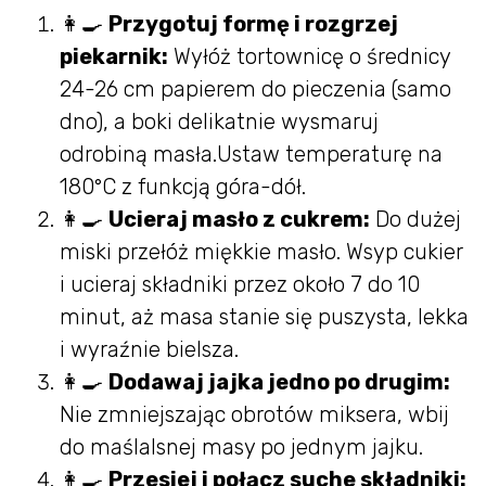
👩‍🍳
Przygotuj formę i rozgrzej
piekarnik:
Wyłóż tortownicę o średnicy
24-26 cm papierem do pieczenia (samo
dno), a boki delikatnie wysmaruj
odrobiną masła.Ustaw temperaturę na
180°C z funkcją góra-dół.
👩‍🍳
Ucieraj masło z cukrem:
Do dużej
miski przełóż miękkie masło. Wsyp cukier
i ucieraj składniki przez około 7 do 10
minut, aż masa stanie się puszysta, lekka
i wyraźnie bielsza.
👩‍🍳
Dodawaj jajka jedno po drugim:
Nie zmniejszając obrotów miksera, wbij
do maślalsnej masy po jednym jajku.
👩‍🍳
Przesiej i połącz suche składniki: