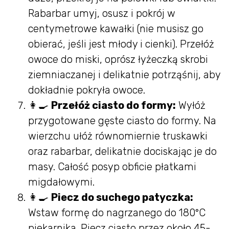
Rabarbar umyj, osusz i pokrój w
centymetrowe kawałki (nie musisz go
obierać, jeśli jest młody i cienki). Przełóż
owoce do miski, oprósz łyżeczką skrobi
ziemniaczanej i delikatnie potrząśnij, aby
dokładnie pokryła owoce.
👩‍🍳
Przełóż ciasto do formy:
Wyłóż
przygotowane gęste ciasto do formy. Na
wierzchu ułóż równomiernie truskawki
oraz rabarbar, delikatnie dociskając je do
masy. Całość posyp obficie płatkami
migdałowymi.
👩‍🍳
Piecz do suchego patyczka:
Wstaw formę do nagrzanego do 180°C
piekarnika. Piecz ciasto przez około 45-