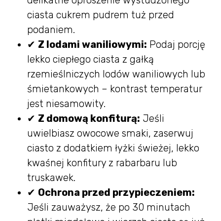
ciasta cukrem pudrem tuż przed
podaniem.
✔
Z lodami waniliowymi:
Podaj porcję
lekko ciepłego ciasta z gałką
rzemieślniczych lodów waniliowych lub
śmietankowych – kontrast temperatur
jest niesamowity.
✔
Z domową konfiturą:
Jeśli
uwielbiasz owocowe smaki, zaserwuj
ciasto z dodatkiem łyżki świeżej, lekko
kwaśnej konfitury z rabarbaru lub
truskawek.
✔
Ochrona przed przypieczeniem:
Jeśli zauważysz, że po 30 minutach