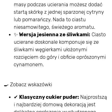
masy podczas ucierania możesz dodać
startą skórkę z jednej sparzonej cytryny
lub pomarańczy. Nada to ciastu
niesamowitego, świeżego aromatu.
✨
Wersja jesienna ze śliwkami:
Ciasto
ucierane doskonale komponuje się ze
śliwkami węgierkami ułożonymi
rozcięciem do góry i obficie oprószonymi
cynamonem.
🍳 Zobacz wskazówki
✔
Klasyczny cukier puder:
Najprostszą
i najbardziej domową dekoracją jest
delikatne oprószenie wystudzonego