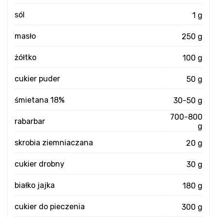
sól
1 g
masło
250 g
żółtko
100 g
cukier puder
50 g
śmietana 18%
30-50 g
700-800
rabarbar
g
skrobia ziemniaczana
20 g
cukier drobny
30 g
białko jajka
180 g
cukier do pieczenia
300 g