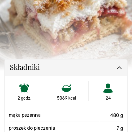
Składniki
2 godz.
5869 kcal
24
mąka pszenna
480 g
proszek do pieczenia
7 g