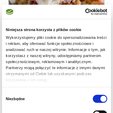
Niniejsza strona korzysta z plików cookie
Wykorzystujemy pliki cookie do spersonalizowania treści
i reklam, aby oferować funkcje społecznościowe i
analizować ruch w naszej witrynie. Informacje o tym, jak
korzystasz z naszej witryny, udostępniamy partnerom
społecznościowym, reklamowym i analitycznym.
Partnerzy mogą połączyć te informacje z innymi danymi
otrzymanymi od Ciebie lub uzyskanymi podczas
korzystania z ich usług.
Składniki na kruche ciasto z
Wybór
rabarbarem i chrupiącą bezą:
Niezbędne
zgody