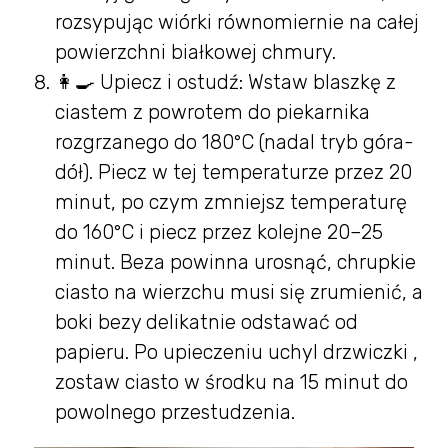
rozsypując wiórki równomiernie na całej
powierzchni białkowej chmury.
👩‍🍳 Upiecz i ostudź: Wstaw blaszkę z
ciastem z powrotem do piekarnika
rozgrzanego do 180°C (nadal tryb góra-
dół). Piecz w tej temperaturze przez 20
minut, po czym zmniejsz temperaturę
do 160°C i piecz przez kolejne 20–25
minut. Beza powinna urosnąć, chrupkie
ciasto na wierzchu musi się zrumienić, a
boki bezy delikatnie odstawać od
papieru. Po upieczeniu uchyl drzwiczki ,
zostaw ciasto w środku na 15 minut do
powolnego przestudzenia.