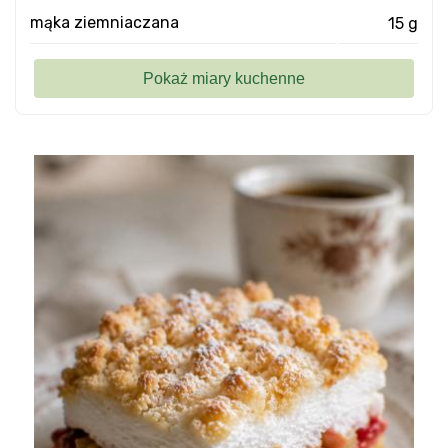
mąka ziemniaczana
15 g