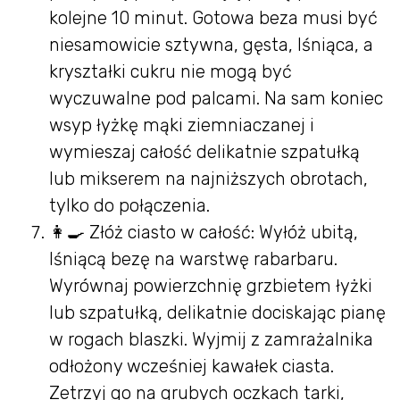
kolejne 10 minut. Gotowa beza musi być
niesamowicie sztywna, gęsta, lśniąca, a
kryształki cukru nie mogą być
wyczuwalne pod palcami. Na sam koniec
wsyp łyżkę mąki ziemniaczanej i
wymieszaj całość delikatnie szpatułką
lub mikserem na najniższych obrotach,
tylko do połączenia.
👩‍🍳 Złóż ciasto w całość: Wyłóż ubitą,
lśniącą bezę na warstwę rabarbaru.
Wyrównaj powierzchnię grzbietem łyżki
lub szpatułką, delikatnie dociskając pianę
w rogach blaszki. Wyjmij z zamrażalnika
odłożony wcześniej kawałek ciasta.
Zetrzyj go na grubych oczkach tarki,