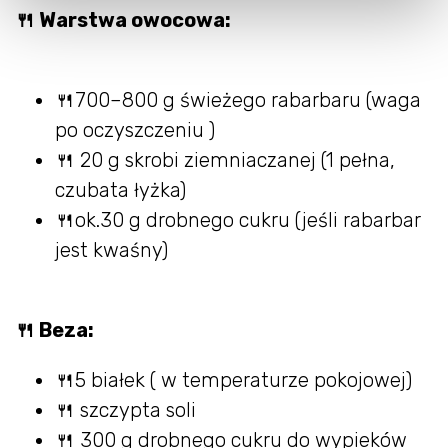
🍴 Warstwa owocowa:
🍴700–800 g świeżego rabarbaru (waga
po oczyszczeniu )
🍴 20 g skrobi ziemniaczanej (1 pełna,
czubata łyżka)
🍴ok.30 g drobnego cukru (jeśli rabarbar
jest kwaśny)
🍴 Beza:
🍴5 białek ( w temperaturze pokojowej)
🍴 szczypta soli
🍴 300 g drobnego cukru do wypieków