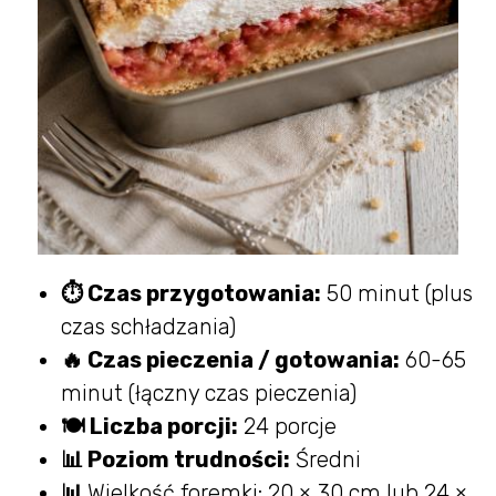
⏱ Czas przygotowania:
50 minut (plus
czas schładzania)
🔥 Czas pieczenia / gotowania:
60-65
minut (łączny czas pieczenia)
🍽 Liczba porcji:
24 porcje
📊 Poziom trudności:
Średni
📊
Wielkość foremki: 20 × 30 cm lub 24 ×