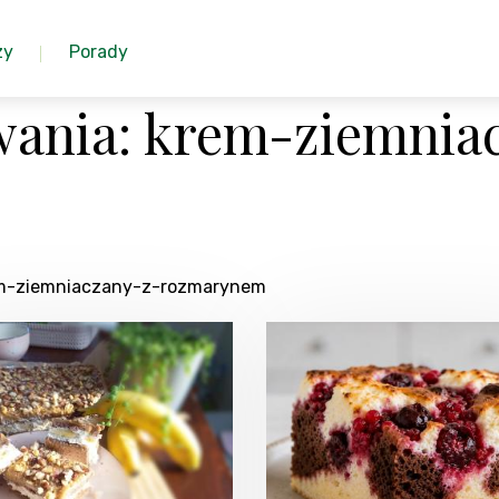
zy
Porady
ania: krem-ziemnia
rem-ziemniaczany-z-rozmarynem