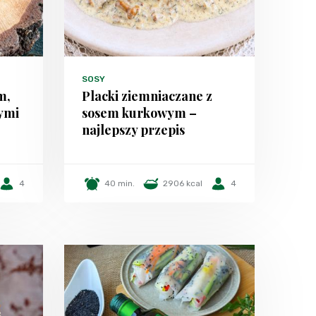
SOSY
m,
Placki ziemniaczane z
ymi
sosem kurkowym –
najlepszy przepis
4
40 min.
2906 kcal
4