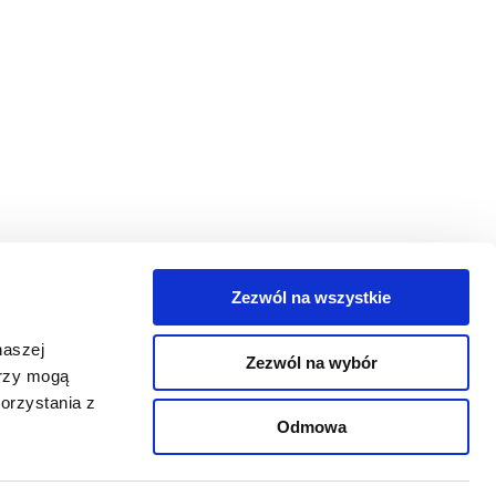
Zezwól na wszystkie
egorie
naszej
Zezwól na wybór
takt
erzy mogą
orzystania z
oguj się
Odmowa