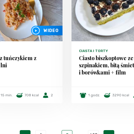
WIDEO
CIASTA I TORTY
z tuńczykiem z
Ciasto biszkoptowe ze
lni
szpinakiem, bitą śmie
i borówkami + film
15 min.
708 kcal
2
1 godz.
3290 kcal