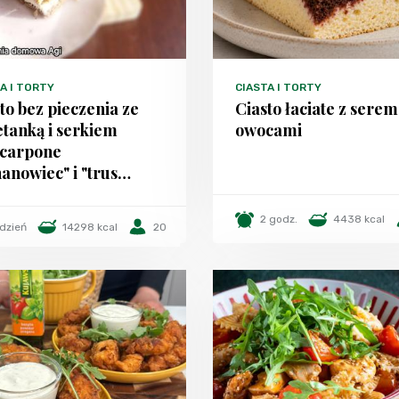
A I TORTY
CIASTA I TORTY
to bez pieczenia ze
Ciasto łaciate z serem
tanką i serkiem
owocami
carpone
anowiec" i "trus…
2 godz.
4438 kcal
 dzień
14298 kcal
20