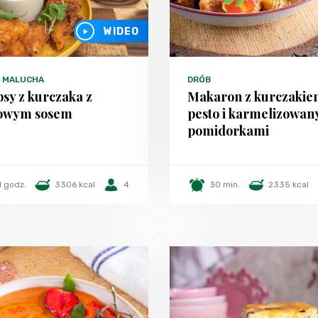
WIDEO
 MALUCHA
DRÓB
psy z kurczaka z
Makaron z kurczakie
łowym sosem
pesto i karmelizowan
pomidorkami
1 godz.
3306 kcal
4
30 min.
2335 kcal