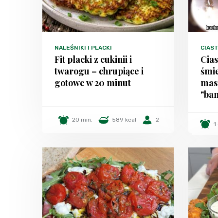
NALEŚNIKI I PLACKI
CIAST
Fit placki z cukinii i
Cias
twarogu – chrupiące i
śmie
gotowe w 20 minut
mas
"ban
20 min.
589 kcal
2
1