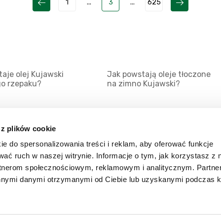
1
...
3
...
625
aje olej Kujawski
Jak powstają oleje tłoczone
go rzepaku?
na zimno Kujawski?
 z plików cookie
ie do spersonalizowania treści i reklam, aby oferować funkcje
Mapa serwisu
Kat
wać ruch w naszej witrynie. Informacje o tym, jak korzystasz z 
Kanały RSS
Kon
rtnerom społecznościowym, reklamowym i analitycznym. Partn
innymi danymi otrzymanymi od Ciebie lub uzyskanymi podczas k
Porady
Zal