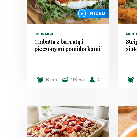
WIDEO
DO 15 MINUT
MENU
Ciabatta z burratą i
Stri
pieczonymi pomidorkami
zio
10 min.
430 kcal
2