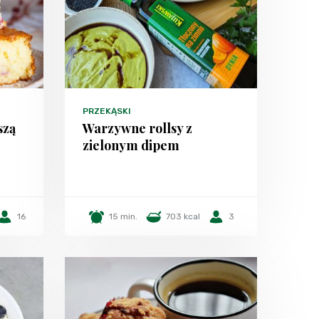
PRZEKĄSKI
szą
Warzywne rollsy z
zielonym dipem
16
15 min.
703 kcal
3