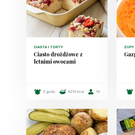
CIASTA I TORTY
ZUPY
Ciasto drożdżowe z
Gaz
letnimi owocami
3 godz.
4215 kcal
15