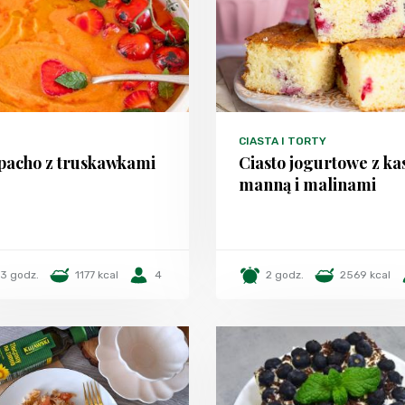
CIASTA I TORTY
pacho z truskawkami
Ciasto jogurtowe z ka
manną i malinami
3 godz.
1177 kcal
4
2 godz.
2569 kcal