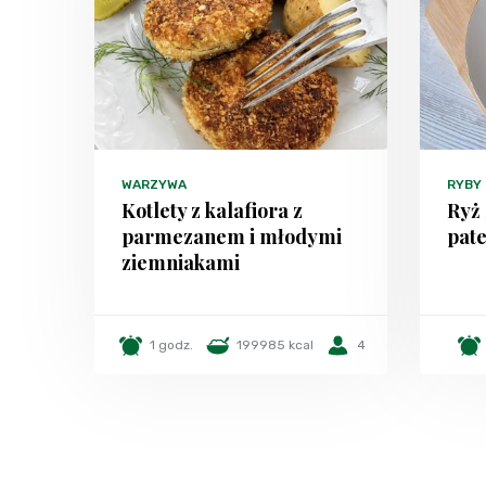
WARZYWA
RYBY
Kotlety z kalafiora z
Ryż 
parmezanem i młodymi
pate
ziemniakami
1 godz.
199985 kcal
4