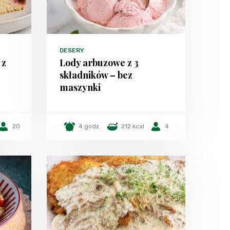
DESERY
 z
Lody arbuzowe z 3
składników – bez
maszynki
20
4 godz.
212 kcal
4