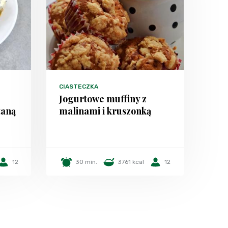
CIASTECZKA
Jogurtowe muffiny z
taną
malinami i kruszonką
12
30 min.
3761 kcal
12