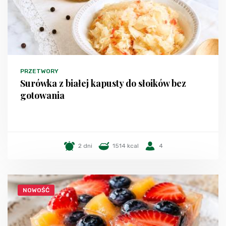
PRZETWORY
Surówka z białej kapusty do słoików bez
gotowania
2 dni
1514 kcal
4
NOWOŚĆ