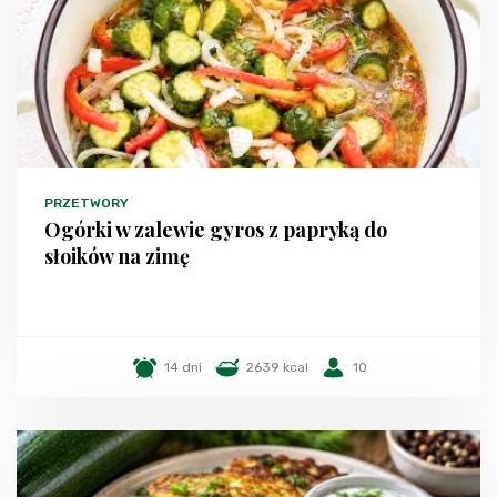
PRZETWORY
Ogórki w zalewie gyros z papryką do
słoików na zimę
14 dni
2639 kcal
10