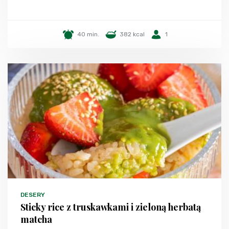
40 min.
382 kcal
1
DESERY
Sticky rice z truskawkami i zieloną herbatą
matcha