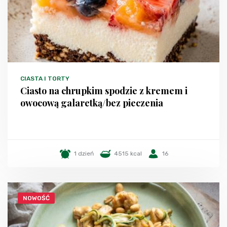
CIASTA I TORTY
Ciasto na chrupkim spodzie z kremem i
owocową galaretką/bez pieczenia
1 dzień
4515 kcal
16
NOWOŚĆ