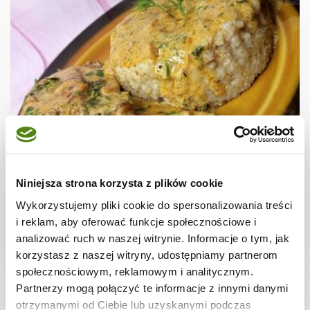
MIĘSA
Żeberka wieprzowe w sosie śmietanowym z
Niniejsza strona korzysta z plików cookie
natką pietruszki i koprem
Wykorzystujemy pliki cookie do spersonalizowania treści
i reklam, aby oferować funkcje społecznościowe i
analizować ruch w naszej witrynie. Informacje o tym, jak
korzystasz z naszej witryny, udostępniamy partnerom
2 godz.
1453 kcal
2
społecznościowym, reklamowym i analitycznym.
Partnerzy mogą połączyć te informacje z innymi danymi
otrzymanymi od Ciebie lub uzyskanymi podczas