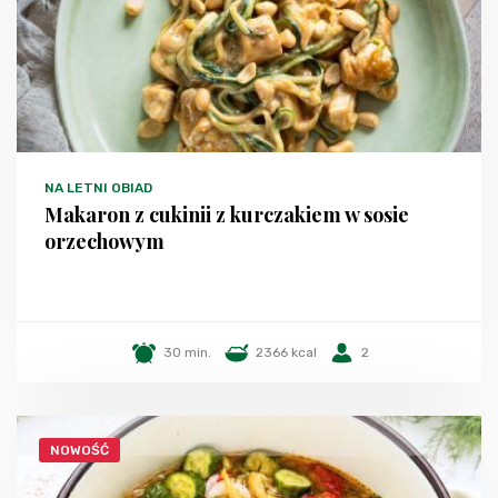
NA LETNI OBIAD
Makaron z cukinii z kurczakiem w sosie
orzechowym
30 min.
2366 kcal
2
NOWOŚĆ