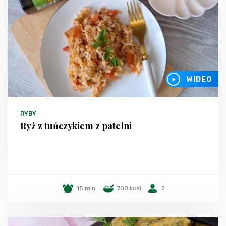
WIDEO
RYBY
Ryż z tuńczykiem z patelni
15 min.
708 kcal
2