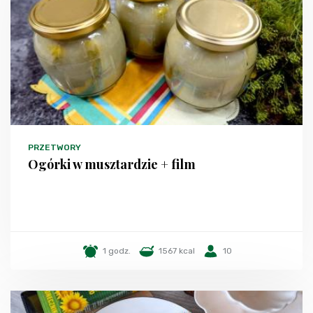
PRZETWORY
Ogórki w musztardzie + film
1 godz.
1567 kcal
10