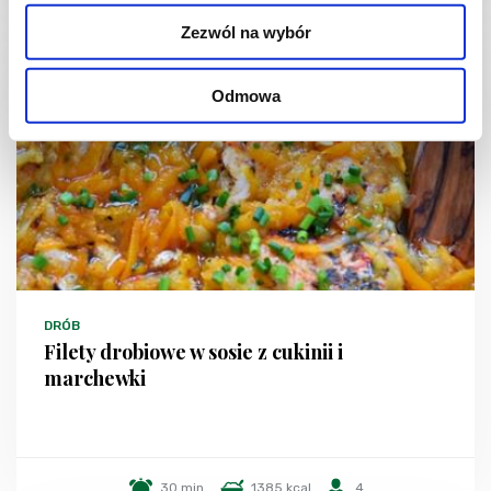
Zezwól na wybór
Odmowa
DRÓB
Filety drobiowe w sosie z cukinii i
marchewki
30 min.
1385 kcal
4