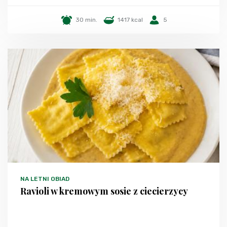
30 min.
1417 kcal
5
NA LETNI OBIAD
Ravioli w kremowym sosie z ciecierzycy