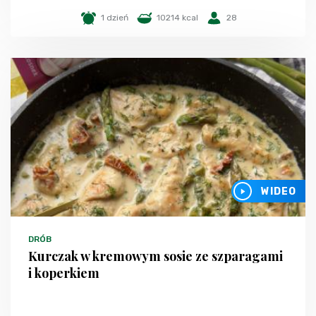
1 dzień
10214 kcal
28
WIDEO
DRÓB
Kurczak w kremowym sosie ze szparagami
i koperkiem