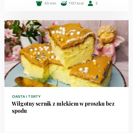
30 min.
1727 kcal
2
CIASTA I TORTY
Wilgotny sernik z mlekiem w proszku bez
spodu