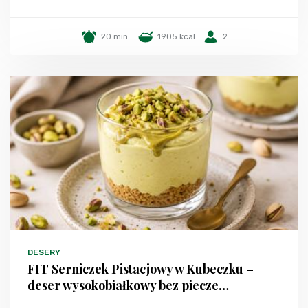
20 min.
1905 kcal
2
DESERY
FIT Serniczek Pistacjowy w Kubeczku –
deser wysokobiałkowy bez piecze…