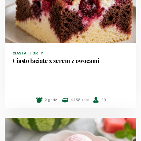
CIASTA I TORTY
Ciasto łaciate z serem z owocami
2 godz.
4438 kcal
20