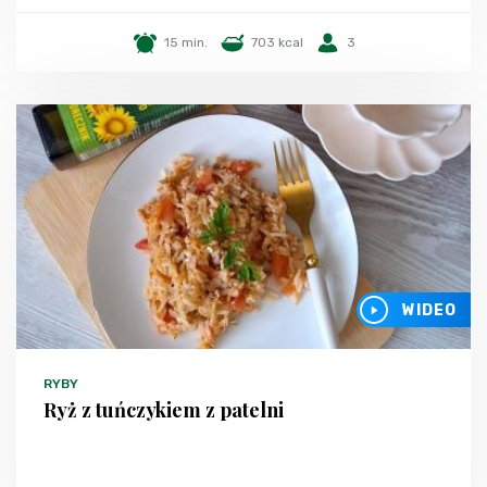
15 min.
703 kcal
3
WIDEO
RYBY
Ryż z tuńczykiem z patelni