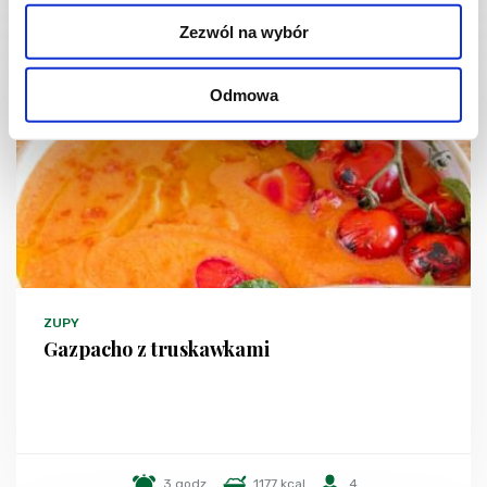
Zezwól na wybór
Odmowa
ZUPY
Gazpacho z truskawkami
3 godz.
1177 kcal
4