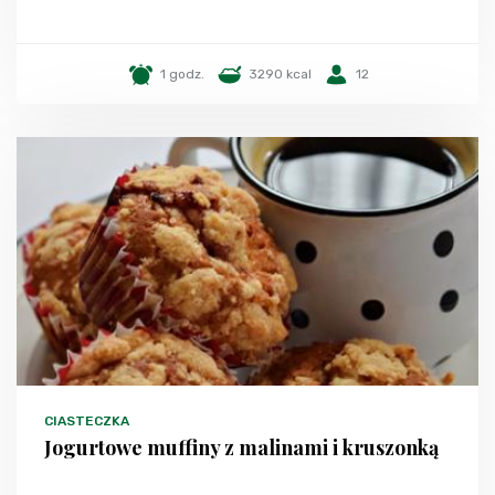
1 godz.
3290 kcal
12
CIASTECZKA
Jogurtowe muffiny z malinami i kruszonką