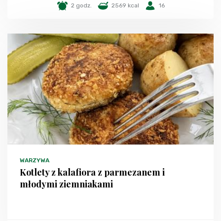
2 godz.
2569 kcal
16
WARZYWA
Kotlety z kalafiora z parmezanem i
młodymi ziemniakami