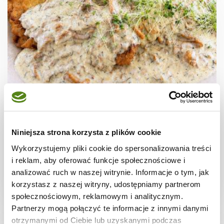
SOSY
Placki ziemniaczane z sosem kurkowym –
Niniejsza strona korzysta z plików cookie
najlepszy przepis
Wykorzystujemy pliki cookie do spersonalizowania treści
i reklam, aby oferować funkcje społecznościowe i
analizować ruch w naszej witrynie. Informacje o tym, jak
korzystasz z naszej witryny, udostępniamy partnerom
40 min.
2906 kcal
4
społecznościowym, reklamowym i analitycznym.
Partnerzy mogą połączyć te informacje z innymi danymi
otrzymanymi od Ciebie lub uzyskanymi podczas