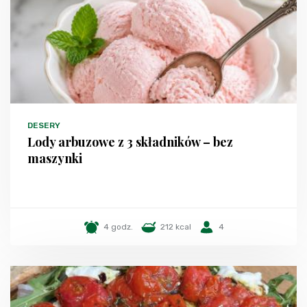
DESERY
Lody arbuzowe z 3 składników – bez
maszynki
4 godz.
212 kcal
4