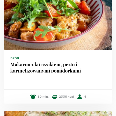
DRÓB
Makaron z kurczakiem, pesto i
karmelizowanymi pomidorkami
30 min.
2335 kcal
4