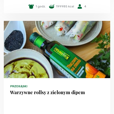
1 godz.
199985 kcal
4
PRZEKĄSKI
Warzywne rollsy z zielonym dipem