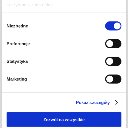
korzystania z ich usług.
Wybór
Niezbędne
zgody
Preferencje
Statystyka
Marketing
CIASTA I TORTY
Ciasto drożdżowe z letnimi owocami
Pokaż szczegóły
Zezwól na wszystkie
3 godz.
4215 kcal
15