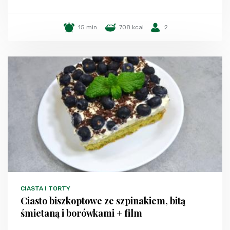
15 min.
708 kcal
2
CIASTA I TORTY
Ciasto biszkoptowe ze szpinakiem, bitą
śmietaną i borówkami + film