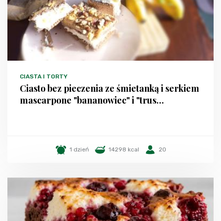
CIASTA I TORTY
Ciasto bez pieczenia ze śmietanką i serkiem
mascarpone "bananowiec" i "trus…
1 dzień
14298 kcal
20