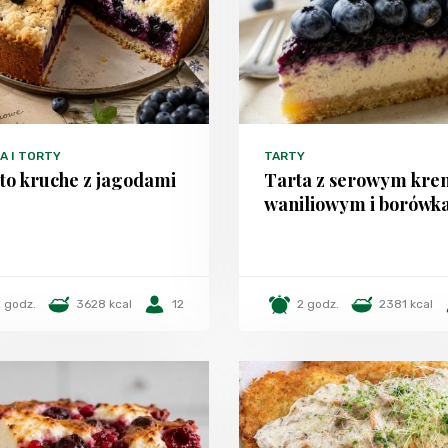
A I TORTY
TARTY
to kruche z jagodami
Tarta z serowym kr
waniliowym i borówk
 godz.
3628 kcal
12
2 godz.
2381 kcal