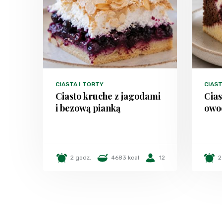
CIASTA I TORTY
CIAST
Ciasto kruche z jagodami
Cias
i bezową pianką
owo
2 godz.
4683 kcal
12
2