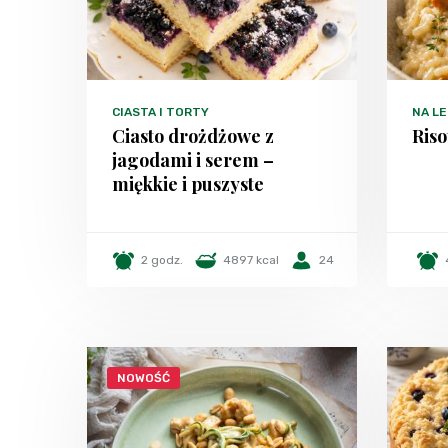
CIASTA I TORTY
NA LE
Ciasto drożdżowe z
Riso
jagodami i serem –
miękkie i puszyste
2 godz.
4897 kcal
24
NOWOŚĆ