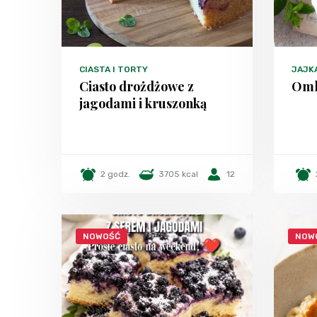
CIASTA I TORTY
JAJK
Ciasto drożdżowe z
Oml
jagodami i kruszonką
2 godz.
3705 kcal
12
NOWOŚĆ
NOW