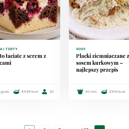
A I TORTY
SOSY
to łaciate z serem z
Placki ziemniaczane 
cami
sosem kurkowym –
najlepszy przepis
 godz.
4438 kcal
20
40 min.
2906 kcal