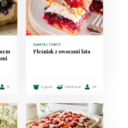
CIASTA I TORTY
emem
Pleśniak z owocami lata
ami
8
2 godz.
5424 kcal
24