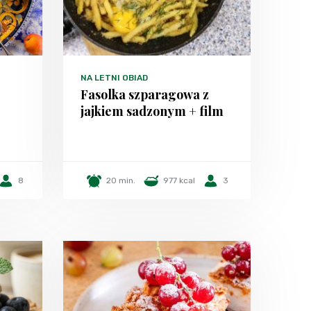
NA LETNI OBIAD
Fasolka szparagowa z
jajkiem sadzonym + film
8
20 min.
977 kcal
3