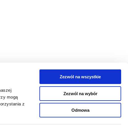
Zezwól na wszystkie
egorie
naszej
Zezwól na wybór
takt
erzy mogą
orzystania z
oguj się
Odmowa