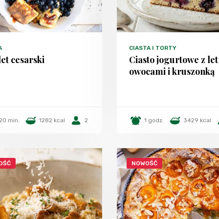
A
CIASTA I TORTY
et cesarski
Ciasto jogurtowe z le
owocami i kruszonką
20 min.
1282 kcal
2
1 godz.
3429 kcal
OŚĆ
NOWOŚĆ