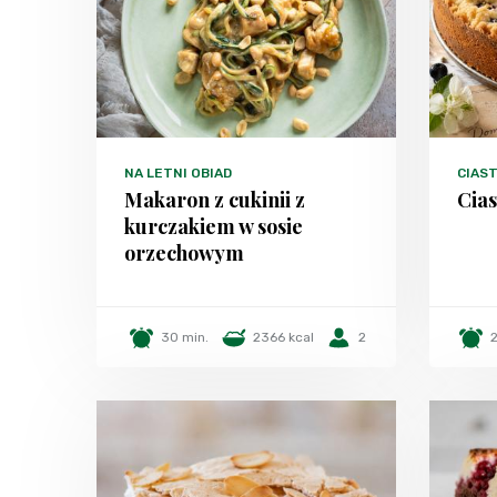
NA LETNI OBIAD
CIAST
Makaron z cukinii z
Cias
kurczakiem w sosie
orzechowym
30 min.
2366 kcal
2
2