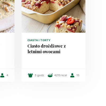
CIASTA I TORTY
z
Ciasto drożdżowe z
letnimi owocami
4
3 godz.
4215 kcal
15