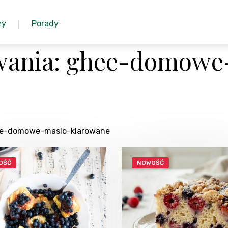
zy
Porady
wania: ghee-domowe
hee-domowe-maslo-klarowane
OŚĆ
NOWOŚĆ