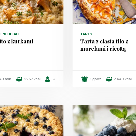
TNI OBIAD
TARTY
tto z kurkami
Tarta z ciasta filo z
morelami i ricottą
40 min.
2257 kcal
3
1 godz.
3440 kcal