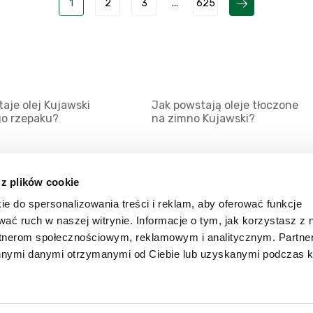
1
2
3
...
625
aje olej Kujawski
Jak powstają oleje tłoczone
go rzepaku?
na zimno Kujawski?
 z plików cookie
ie do spersonalizowania treści i reklam, aby oferować funkcje
Mapa serwisu
Kat
wać ruch w naszej witrynie. Informacje o tym, jak korzystasz z 
Kanały RSS
Kon
rtnerom społecznościowym, reklamowym i analitycznym. Partn
innymi danymi otrzymanymi od Ciebie lub uzyskanymi podczas k
Porady
Zal