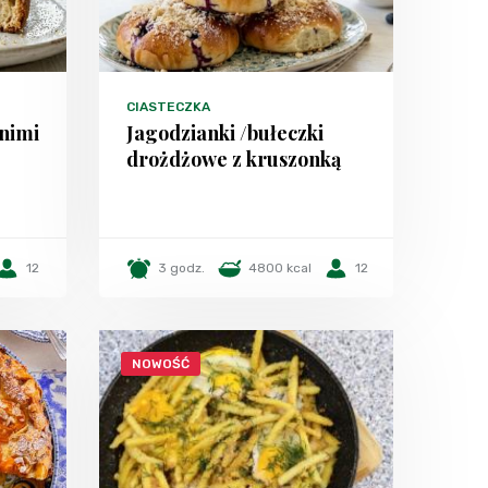
CIASTECZKA
tnimi
Jagodzianki /bułeczki
drożdżowe z kruszonką
12
3 godz.
4800 kcal
12
NOWOŚĆ