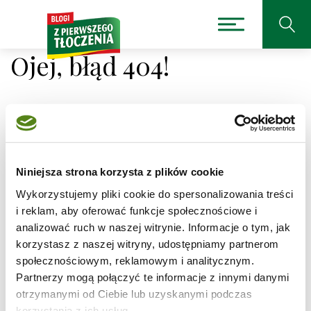
Ojej, błąd 404!
Niestety nie można było
Niniejsza strona korzysta z plików cookie
odnaleźć strony, której
Wykorzystujemy pliki cookie do spersonalizowania treści
szukasz.
i reklam, aby oferować funkcje społecznościowe i
analizować ruch w naszej witrynie. Informacje o tym, jak
korzystasz z naszej witryny, udostępniamy partnerom
Adres, który próbujesz odwiedzić
/przepisy/faworki/2
jest obecnie niedostępny.
społecznościowym, reklamowym i analitycznym.
Partnerzy mogą połączyć te informacje z innymi danymi
Sprawdź pisownię adresu lub skorzystaj z wyszukiwarki
otrzymanymi od Ciebie lub uzyskanymi podczas
korzystania z ich usług.