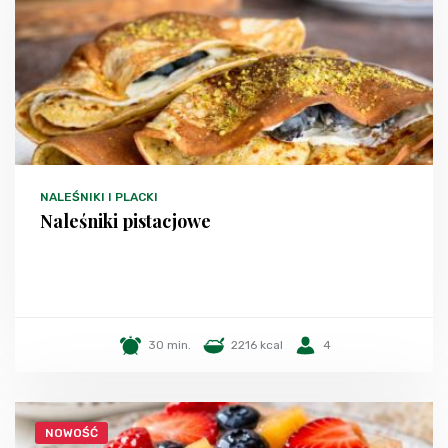
NALEŚNIKI I PLACKI
Naleśniki pistacjowe
30 min.
2216 kcal
4
NOWOŚĆ