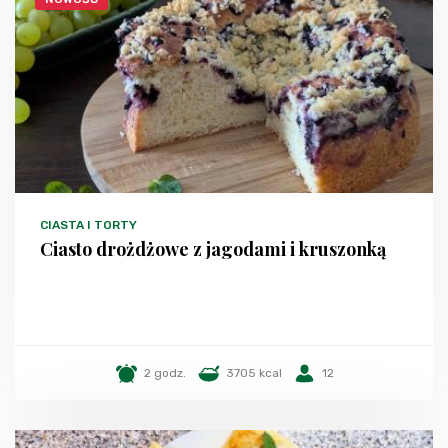
CIASTA I TORTY
Ciasto drożdżowe z jagodami i kruszonką
2 godz.
3705 kcal
12