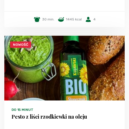
30 min.
1445 kcal
4
NOWOŚĆ
DO 15 MINUT
Pesto z liści rzodkiewki na oleju