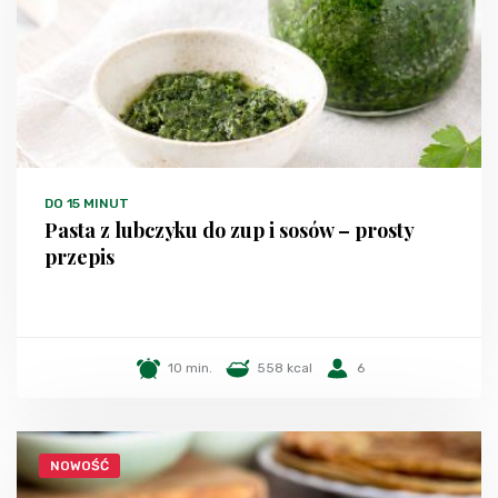
DO 15 MINUT
Pasta z lubczyku do zup i sosów – prosty
przepis
10 min.
558 kcal
6
NOWOŚĆ