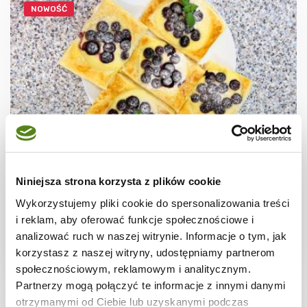
NOWOŚĆ
CIASTECZKA
Ciastka francuskie z borówkami + film
Niniejsza strona korzysta z plików cookie
Wykorzystujemy pliki cookie do spersonalizowania treści
i reklam, aby oferować funkcje społecznościowe i
analizować ruch w naszej witrynie. Informacje o tym, jak
korzystasz z naszej witryny, udostępniamy partnerom
30 min.
1531 kcal
8
społecznościowym, reklamowym i analitycznym.
Partnerzy mogą połączyć te informacje z innymi danymi
otrzymanymi od Ciebie lub uzyskanymi podczas