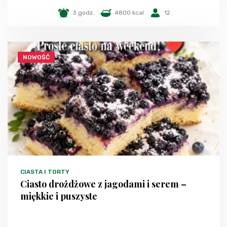
3 godz.
4800 kcal
12
NOWOŚĆ
CIASTA I TORTY
Ciasto drożdżowe z jagodami i serem –
miękkie i puszyste