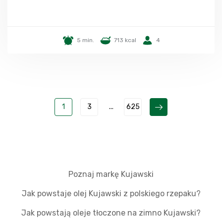
5 min.
713 kcal
4
1
3
...
625
Poznaj markę Kujawski
Jak powstaje olej Kujawski z polskiego rzepaku?
Jak powstają oleje tłoczone na zimno Kujawski?