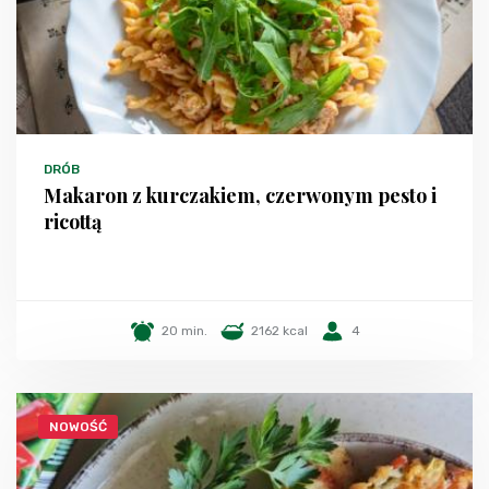
DRÓB
Makaron z kurczakiem, czerwonym pesto i
ricottą
20 min.
2162 kcal
4
NOWOŚĆ