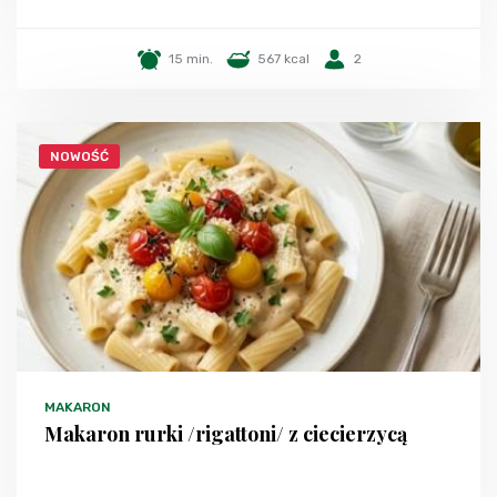
15 min.
567 kcal
2
NOWOŚĆ
MAKARON
Makaron rurki /rigattoni/ z ciecierzycą