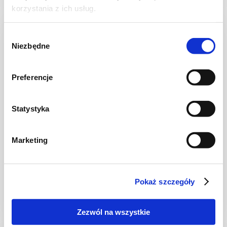
korzystania z ich usług.
NOWOŚĆ
Wybór
Niezbędne
zgody
Preferencje
Statystyka
Marketing
CIASTA I TORTY
Ciasto warstwowe z kremem i malinową
frużeliną
Pokaż szczegóły
Zezwól na wszystkie
1 dzień
4954 kcal
20