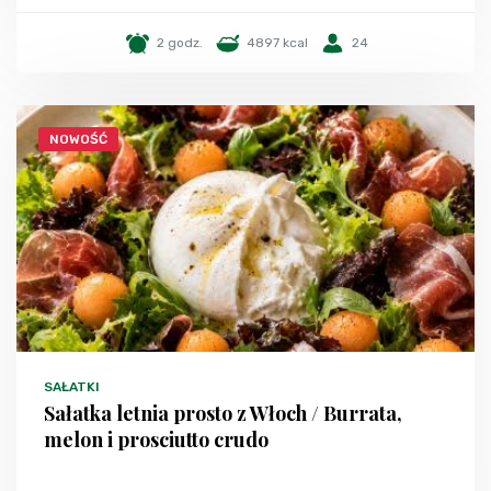
2 godz.
4897 kcal
24
NOWOŚĆ
SAŁATKI
Sałatka letnia prosto z Włoch / Burrata,
melon i prosciutto crudo