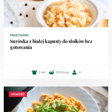
PRZETWORY
Surówka z białej kapusty do słoików bez
gotowania
2 dni
1514 kcal
4
NOWOŚĆ