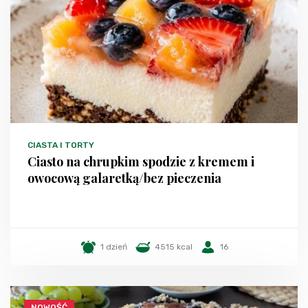
CIASTA I TORTY
Ciasto na chrupkim spodzie z kremem i
owocową galaretką/bez pieczenia
1 dzień
4515 kcal
16
NOWOŚĆ