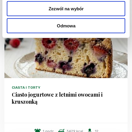
Zezwól na wybór
NOWOŚĆ
Odmowa
CIASTA I TORTY
Ciasto jogurtowe z letnimi owocami i
kruszonką
1 godz.
3429 kcal
12