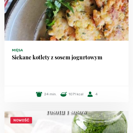
MIĘSA
Siekane kotlety z sosem jogurtowym
24 min.
1071 kcal
4
NOWOŚĆ