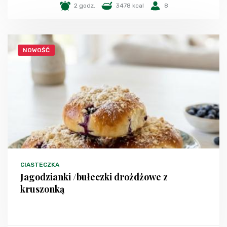
2 godz.
3478 kcal
8
NOWOŚĆ
CIASTECZKA
Jagodzianki /bułeczki drożdżowe z
kruszonką