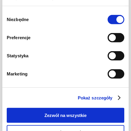
Wybór
Niezbędne
zgody
Preferencje
Statystyka
DESERY
Marketing
Lody domowe czekoladowo-orzechowe /
bez cukru
Pokaż szczegóły
5 godz.
2525 kcal
4
Zezwól na wszystkie