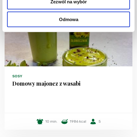
Zezwól na wybór
Odmowa
SOSY
Domowy majonez z wasabi
10 min.
1986 kcal
5