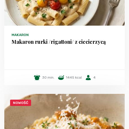
MAKARON
Makaron rurki /rigattoni/ z ciecierzycą
30 min.
1445 kcal
4
NOWOŚĆ