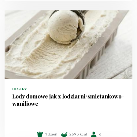
DESERY
Lody domowe jak z lodziarni/śmietankowo-
waniliowe
1 dzień
2593 kcal
6