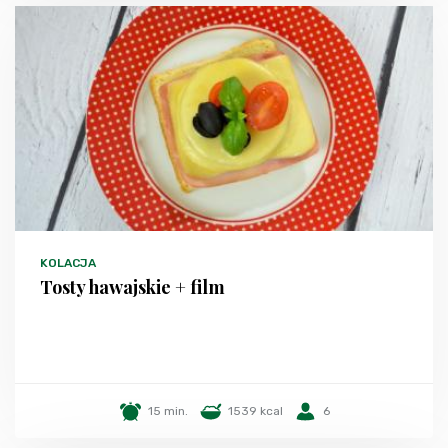
KOLACJA
Tosty hawajskie + film
15 min.
1539 kcal
6