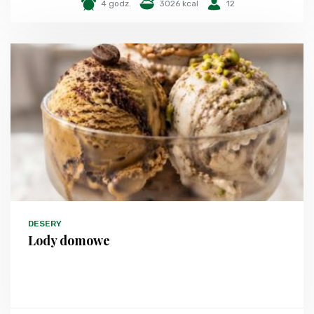
4 godz.
3026 kcal
12
DESERY
Lody domowe