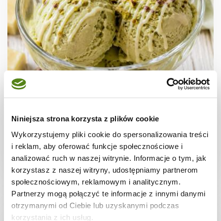
DESERY
Lody domowe-pistacjowe
Niniejsza strona korzysta z plików cookie
Wykorzystujemy pliki cookie do spersonalizowania treści
i reklam, aby oferować funkcje społecznościowe i
analizować ruch w naszej witrynie. Informacje o tym, jak
2 dni
4592 kcal
4
korzystasz z naszej witryny, udostępniamy partnerom
społecznościowym, reklamowym i analitycznym.
Partnerzy mogą połączyć te informacje z innymi danymi
otrzymanymi od Ciebie lub uzyskanymi podczas
korzystania z ich usług.