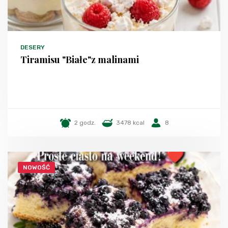
DESERY
Tiramisu "Białe"z malinami
2 godz.
3478 kcal
8
NOWOŚĆ