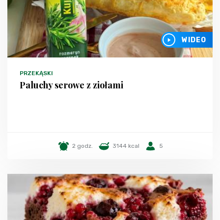
WIDEO
PRZEKĄSKI
Paluchy serowe z ziołami
2 godz.
3144 kcal
5