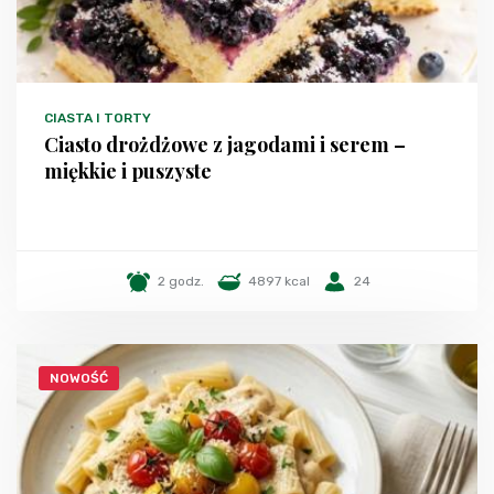
CIASTA I TORTY
Ciasto drożdżowe z jagodami i serem –
miękkie i puszyste
2 godz.
4897 kcal
24
NOWOŚĆ