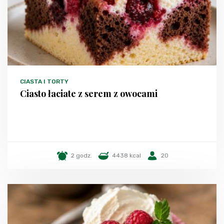
CIASTA I TORTY
Ciasto łaciate z serem z owocami
2 godz.
4438 kcal
20