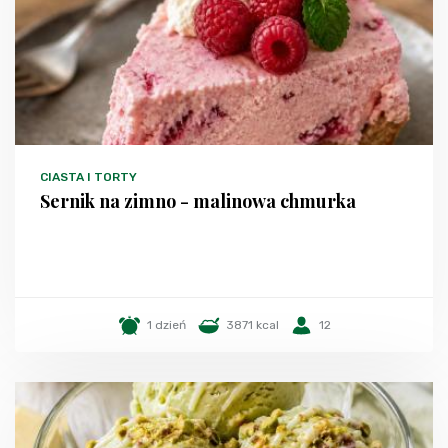
CIASTA I TORTY
Sernik na zimno - malinowa chmurka
1 dzień
3871 kcal
12