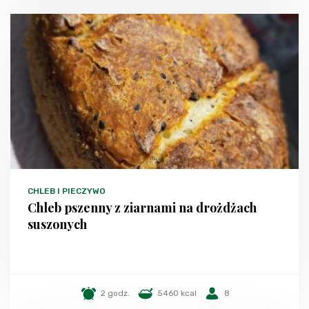
CHLEB I PIECZYWO
Chleb pszenny z ziarnami na drożdżach
suszonych
2 godz.
5460 kcal
8