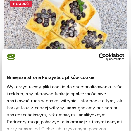
NOWOŚĆ
CIASTECZKA
Ciastka francuskie z borówkami + film
Niniejsza strona korzysta z plików cookie
Wykorzystujemy pliki cookie do spersonalizowania treści
i reklam, aby oferować funkcje społecznościowe i
analizować ruch w naszej witrynie. Informacje o tym, jak
korzystasz z naszej witryny, udostępniamy partnerom
30 min.
1531 kcal
8
społecznościowym, reklamowym i analitycznym.
Partnerzy mogą połączyć te informacje z innymi danymi
otrzymanymi od Ciebie lub uzyskanymi podczas