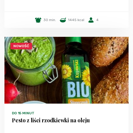
30 min.
1445 kcal
4
NOWOŚĆ
DO 15 MINUT
Pesto z liści rzodkiewki na oleju