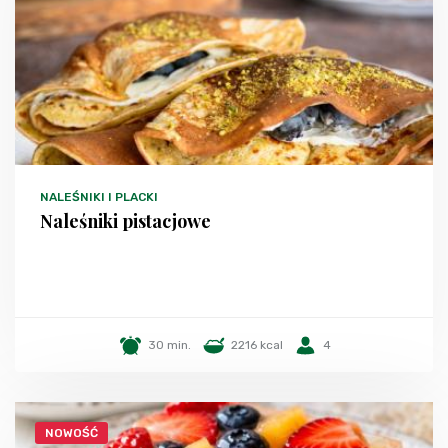
NALEŚNIKI I PLACKI
Naleśniki pistacjowe
30 min.
2216 kcal
4
NOWOŚĆ