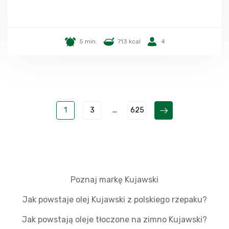
5 min.
713 kcal
4
1
3
...
625
Poznaj markę Kujawski
Jak powstaje olej Kujawski z polskiego rzepaku?
Jak powstają oleje tłoczone na zimno Kujawski?