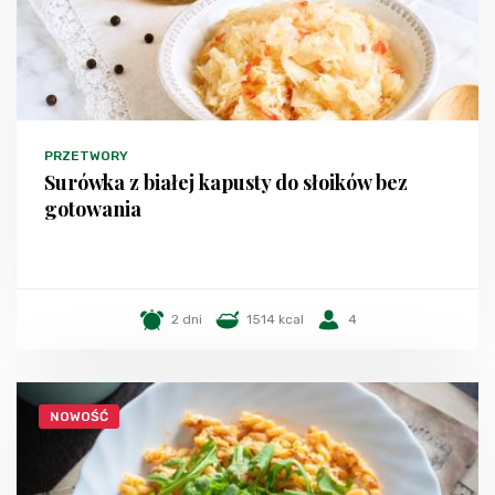
PRZETWORY
Surówka z białej kapusty do słoików bez
gotowania
2 dni
1514 kcal
4
NOWOŚĆ