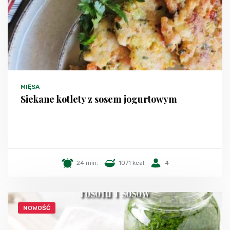
MIĘSA
Siekane kotlety z sosem jogurtowym
24 min.
1071 kcal
4
NOWOŚĆ