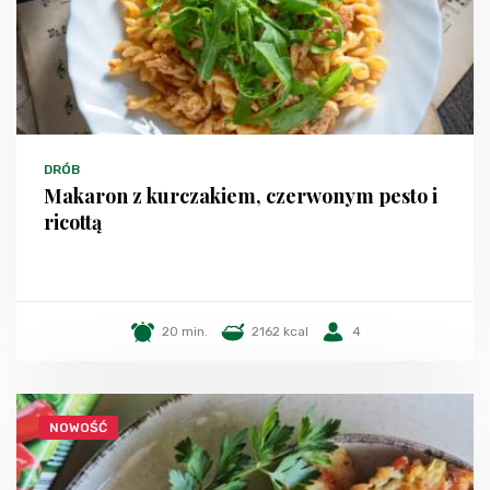
DRÓB
Makaron z kurczakiem, czerwonym pesto i
ricottą
20 min.
2162 kcal
4
NOWOŚĆ