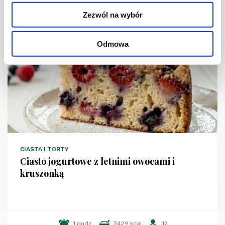
Zezwól na wybór
NOWOŚĆ
Odmowa
CIASTA I TORTY
Ciasto jogurtowe z letnimi owocami i
kruszonką
1 godz.
3429 kcal
12