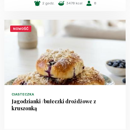
2 godz.
3478 kcal
8
NOWOŚĆ
CIASTECZKA
Jagodzianki /bułeczki drożdżowe z
kruszonką