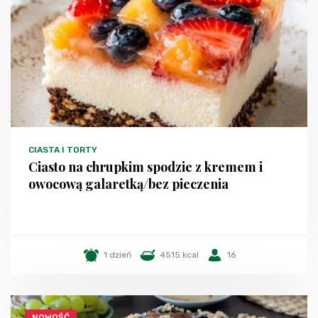
CIASTA I TORTY
Ciasto na chrupkim spodzie z kremem i
owocową galaretką/bez pieczenia
1 dzień
4515 kcal
16
NOWOŚĆ