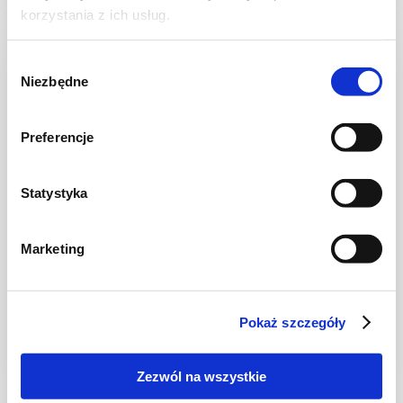
korzystania z ich usług.
NOWOŚĆ
Wybór
Niezbędne
zgody
Preferencje
Statystyka
Marketing
CIASTA I TORTY
Ciasto warstwowe z kremem i malinową
frużeliną
Pokaż szczegóły
Zezwól na wszystkie
1 dzień
4954 kcal
20