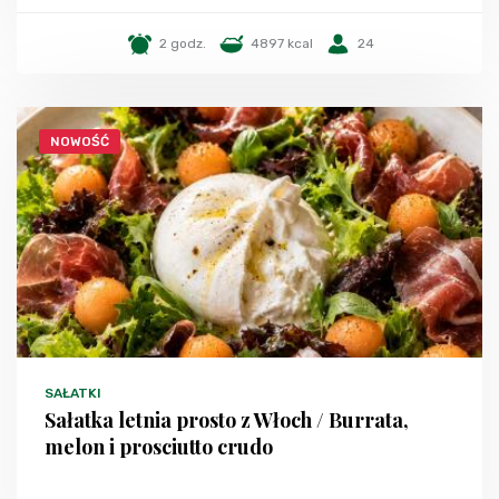
2 godz.
4897 kcal
24
NOWOŚĆ
SAŁATKI
Sałatka letnia prosto z Włoch / Burrata,
melon i prosciutto crudo