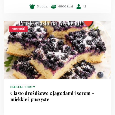
3 godz.
4800 kcal
12
NOWOŚĆ
CIASTA I TORTY
Ciasto drożdżowe z jagodami i serem –
miękkie i puszyste