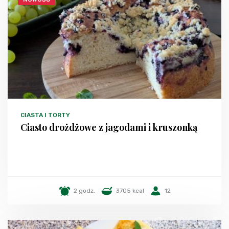
CIASTA I TORTY
Ciasto drożdżowe z jagodami i kruszonką
2 godz.
3705 kcal
12