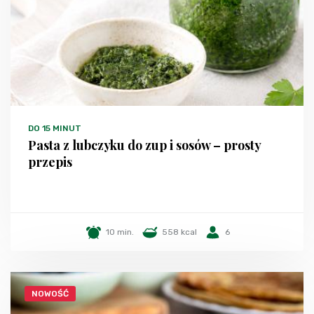
DO 15 MINUT
Pasta z lubczyku do zup i sosów – prosty
przepis
10 min.
558 kcal
6
NOWOŚĆ