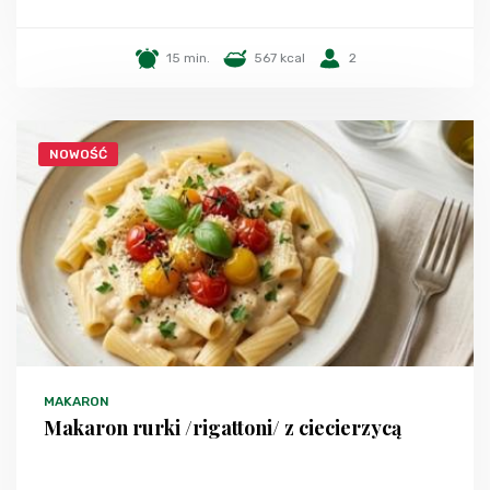
15 min.
567 kcal
2
NOWOŚĆ
MAKARON
Makaron rurki /rigattoni/ z ciecierzycą