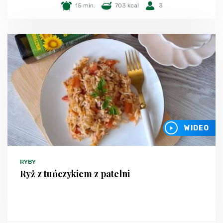
15 min.
703 kcal
3
WIDEO
RYBY
Ryż z tuńczykiem z patelni