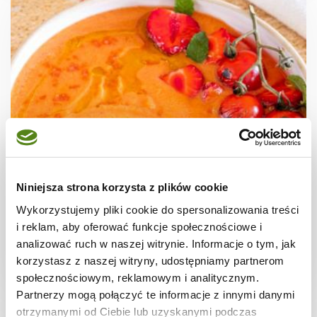
ZUPY
Gazpacho z truskawkami
Niniejsza strona korzysta z plików cookie
Wykorzystujemy pliki cookie do spersonalizowania treści
i reklam, aby oferować funkcje społecznościowe i
analizować ruch w naszej witrynie. Informacje o tym, jak
korzystasz z naszej witryny, udostępniamy partnerom
3 godz.
1177 kcal
4
społecznościowym, reklamowym i analitycznym.
Partnerzy mogą połączyć te informacje z innymi danymi
otrzymanymi od Ciebie lub uzyskanymi podczas