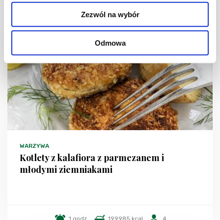
Zezwól na wybór
Odmowa
WARZYWA
Kotlety z kalafiora z parmezanem i
młodymi ziemniakami
1 godz.
199985 kcal
4