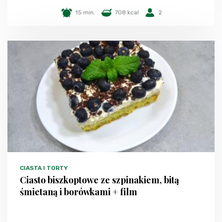
15 min.
708 kcal
2
CIASTA I TORTY
Ciasto biszkoptowe ze szpinakiem, bitą
śmietaną i borówkami + film