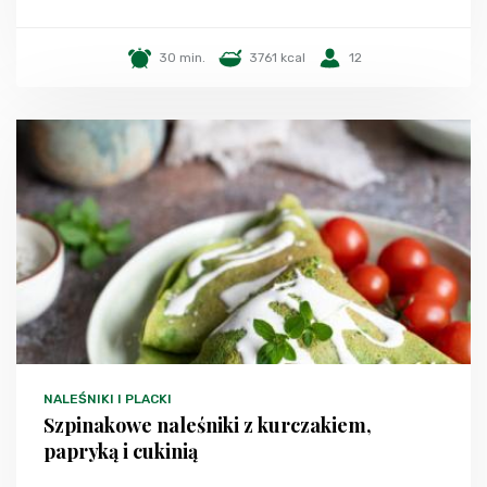
30 min.
3761 kcal
12
NALEŚNIKI I PLACKI
Szpinakowe naleśniki z kurczakiem,
papryką i cukinią