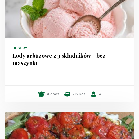
DESERY
Lody arbuzowe z 3 składników – bez
maszynki
4 godz.
212 kcal
4