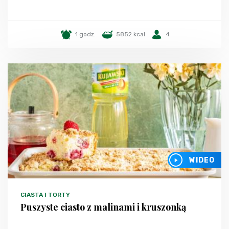
1 godz.
5852 kcal
4
WIDEO
CIASTA I TORTY
Puszyste ciasto z malinami i kruszonką