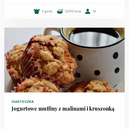
1 godz.
3290 kcal
12
CIASTECZKA
Jogurtowe muffiny z malinami i kruszonką