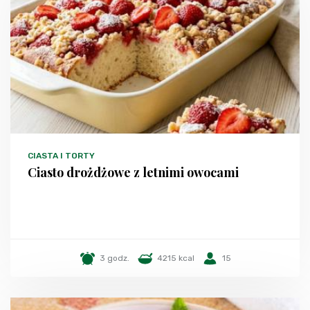
CIASTA I TORTY
Ciasto drożdżowe z letnimi owocami
3 godz.
4215 kcal
15