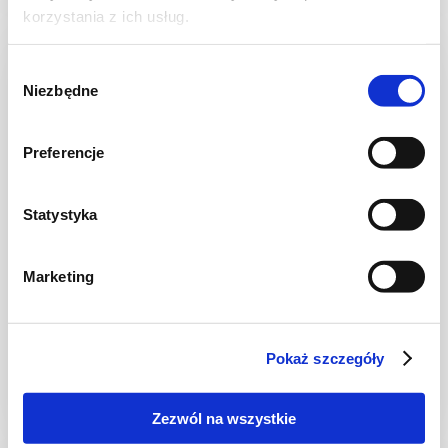
korzystania z ich usług.
Wybór
Niezbędne
zgody
Preferencje
Statystyka
Marketing
CIASTA I TORTY
Ciasto jogurtowe z kaszą manną i malinami
Pokaż szczegóły
Zezwól na wszystkie
2 godz.
2569 kcal
16