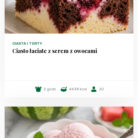
CIASTA I TORTY
Ciasto łaciate z serem z owocami
2 godz.
4438 kcal
20