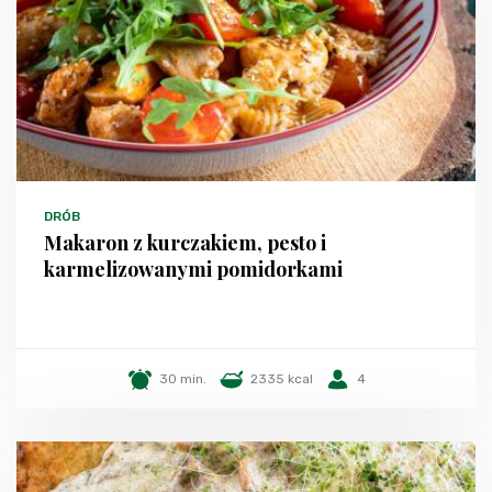
DRÓB
Makaron z kurczakiem, pesto i
karmelizowanymi pomidorkami
30 min.
2335 kcal
4