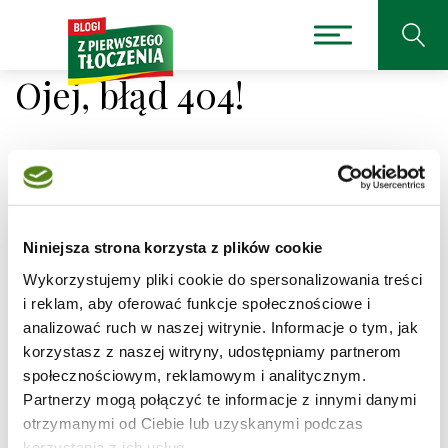
Ojej, błąd 404!
Niestety nie można było
Niniejsza strona korzysta z plików cookie
odnaleźć strony, której
Wykorzystujemy pliki cookie do spersonalizowania treści
szukasz.
i reklam, aby oferować funkcje społecznościowe i
analizować ruch w naszej witrynie. Informacje o tym, jak
korzystasz z naszej witryny, udostępniamy partnerom
Adres, który próbujesz odwiedzić
/przepisy/chlebek-
naan/1
jest obecnie niedostępny.
społecznościowym, reklamowym i analitycznym.
Partnerzy mogą połączyć te informacje z innymi danymi
Sprawdź pisownię adresu lub skorzystaj z wyszukiwarki
otrzymanymi od Ciebie lub uzyskanymi podczas
korzystania z ich usług.