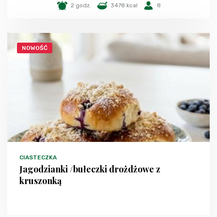
2 godz.
3478 kcal
8
NOWOŚĆ
CIASTECZKA
Jagodzianki /bułeczki drożdżowe z
kruszonką