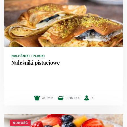
NALEŚNIKI I PLACKI
Naleśniki pistacjowe
30 min.
2216 kcal
4
NOWOŚĆ