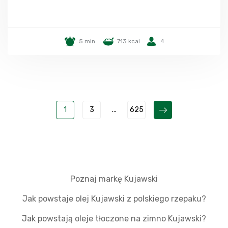
5 min.
713 kcal
4
1
3
...
625
Poznaj markę Kujawski
Jak powstaje olej Kujawski z polskiego rzepaku?
Jak powstają oleje tłoczone na zimno Kujawski?