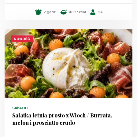
2 godz.
4897 kcal
24
NOWOŚĆ
SAŁATKI
Sałatka letnia prosto z Włoch / Burrata,
melon i prosciutto crudo