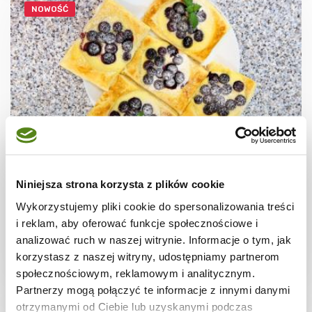
NOWOŚĆ
CIASTECZKA
Ciastka francuskie z borówkami + film
Niniejsza strona korzysta z plików cookie
Wykorzystujemy pliki cookie do spersonalizowania treści
i reklam, aby oferować funkcje społecznościowe i
analizować ruch w naszej witrynie. Informacje o tym, jak
korzystasz z naszej witryny, udostępniamy partnerom
30 min.
1531 kcal
8
społecznościowym, reklamowym i analitycznym.
Partnerzy mogą połączyć te informacje z innymi danymi
otrzymanymi od Ciebie lub uzyskanymi podczas