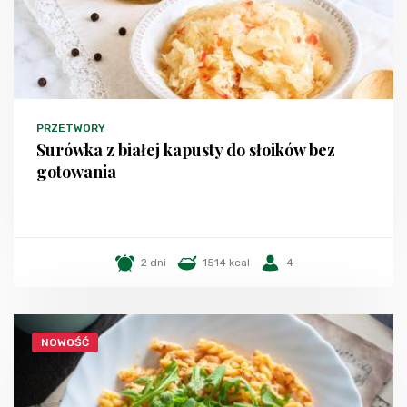
PRZETWORY
Surówka z białej kapusty do słoików bez
gotowania
2 dni
1514 kcal
4
NOWOŚĆ