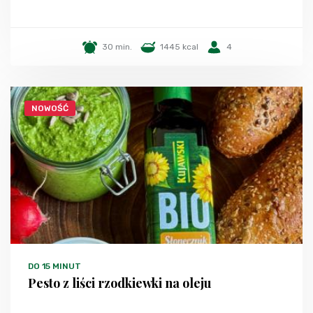
30 min.
1445 kcal
4
NOWOŚĆ
DO 15 MINUT
Pesto z liści rzodkiewki na oleju