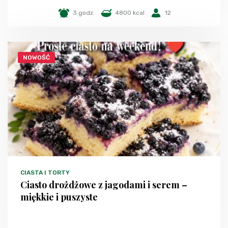
3 godz.
4800 kcal
12
NOWOŚĆ
CIASTA I TORTY
Ciasto drożdżowe z jagodami i serem –
miękkie i puszyste