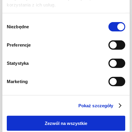
korzystania z ich usług.
NOWOŚĆ
Wybór
Niezbędne
zgody
Preferencje
Statystyka
Marketing
CIASTA I TORTY
Ciasto warstwowe z kremem i malinową
frużeliną
Pokaż szczegóły
Zezwól na wszystkie
1 dzień
4954 kcal
20