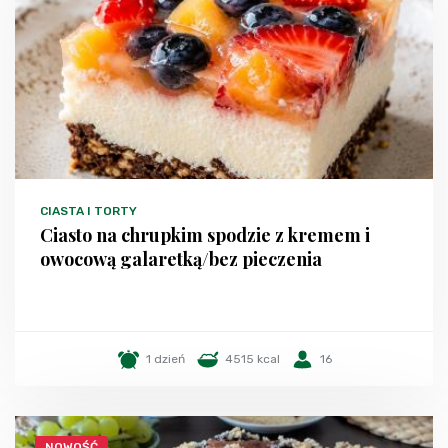
CIASTA I TORTY
Ciasto na chrupkim spodzie z kremem i
owocową galaretką/bez pieczenia
1 dzień
4515 kcal
16
NOWOŚĆ