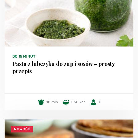
DO 15 MINUT
Pasta z lubczyku do zup i sosów – prosty
przepis
10 min.
558 kcal
6
NOWOŚĆ