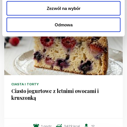
Zezwól na wybór
NOWOŚĆ
Odmowa
CIASTA I TORTY
Ciasto jogurtowe z letnimi owocami i
kruszonką
1 godz.
3429 kcal
12