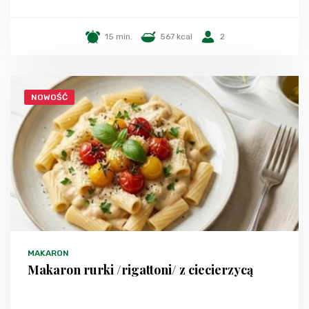
15 min.
567 kcal
2
NOWOŚĆ
MAKARON
Makaron rurki /rigattoni/ z ciecierzycą