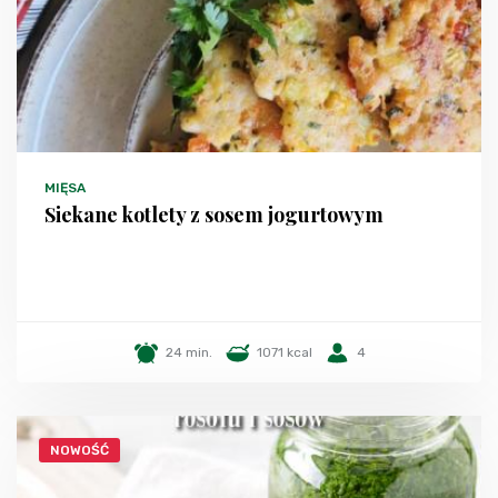
MIĘSA
Siekane kotlety z sosem jogurtowym
24 min.
1071 kcal
4
NOWOŚĆ