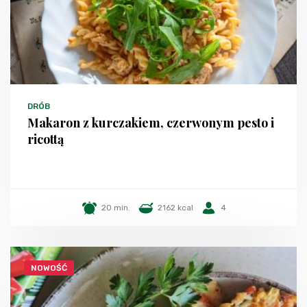
DRÓB
Makaron z kurczakiem, czerwonym pesto i
ricottą
20 min.
2162 kcal
4
NOWOŚĆ