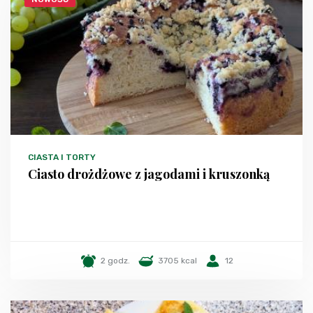
CIASTA I TORTY
Ciasto drożdżowe z jagodami i kruszonką
2 godz.
3705 kcal
12