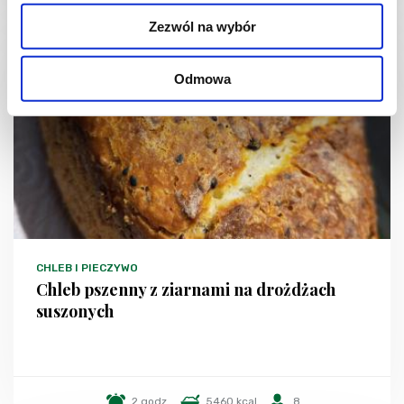
Zezwól na wybór
Odmowa
CHLEB I PIECZYWO
Chleb pszenny z ziarnami na drożdżach
suszonych
2 godz.
5460 kcal
8