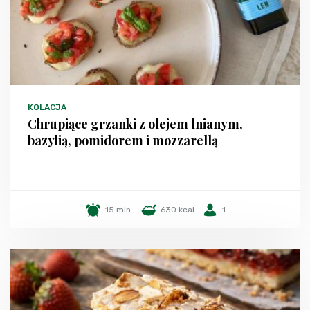
KOLACJA
Chrupiące grzanki z olejem lnianym,
bazylią, pomidorem i mozzarellą
15 min.
630 kcal
1