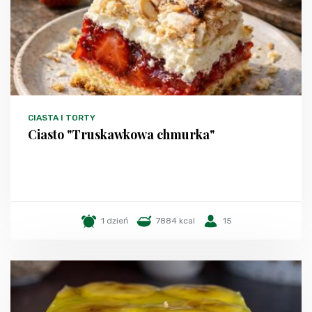
CIASTA I TORTY
Ciasto "Truskawkowa chmurka"
1 dzień
7884 kcal
15