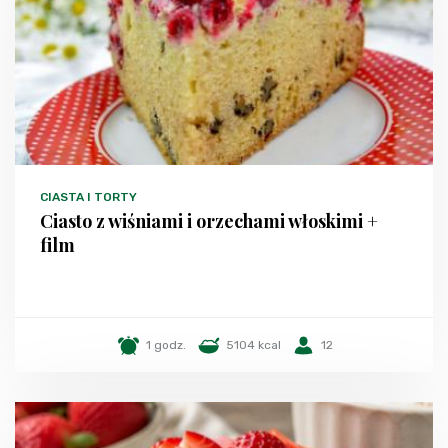
CIASTA I TORTY
Ciasto z wiśniami i orzechami włoskimi +
film
1 godz.
5104 kcal
12