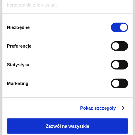
korzystania z ich usług.
Wybór
Niezbędne
zgody
Preferencje
Statystyka
Marketing
NALEŚNIKI I PLACKI
Racuchy drożdżowo-twarogowe
Pokaż szczegóły
Zezwól na wszystkie
2 godz.
3010 kcal
6