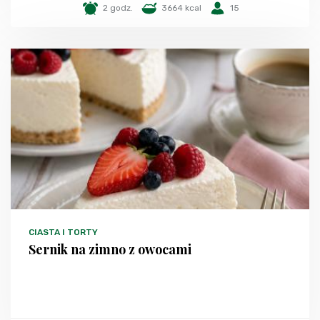
2 godz.
3664 kcal
15
CIASTA I TORTY
Sernik na zimno z owocami