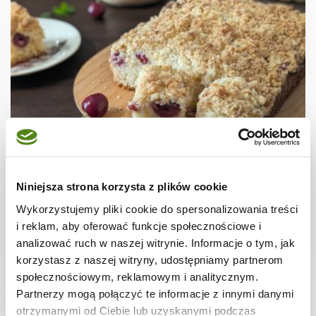
CIASTA I TORTY
Ciasto kokosowe z czereśniami i kruszonką
Niniejsza strona korzysta z plików cookie
Wykorzystujemy pliki cookie do spersonalizowania treści
i reklam, aby oferować funkcje społecznościowe i
analizować ruch w naszej witrynie. Informacje o tym, jak
korzystasz z naszej witryny, udostępniamy partnerom
1 godz.
6612 kcal
24
społecznościowym, reklamowym i analitycznym.
Partnerzy mogą połączyć te informacje z innymi danymi
otrzymanymi od Ciebie lub uzyskanymi podczas