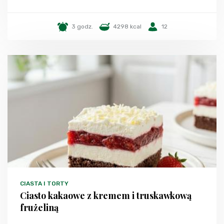
3 godz.
4298 kcal
12
CIASTA I TORTY
Ciasto kakaowe z kremem i truskawkową
frużeliną