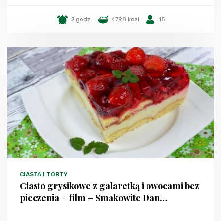
2 godz.
4798 kcal
15
CIASTA I TORTY
Ciasto grysikowe z galaretką i owocami bez
pieczenia + film – Smakowite Dan…