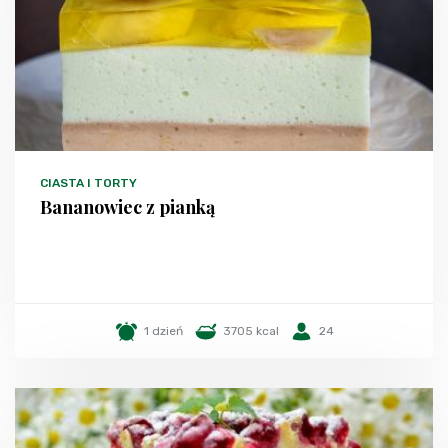
CIASTA I TORTY
Bananowiec z pianką
1 dzień
3705 kcal
24