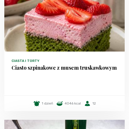
CIASTA I TORTY
Ciasto szpinakowe z musem truskawkowym
1 dzień
4046 kcal
12