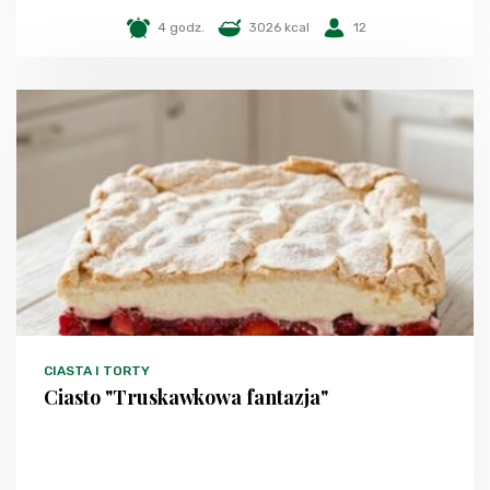
4 godz.
3026 kcal
12
CIASTA I TORTY
Ciasto "Truskawkowa fantazja"