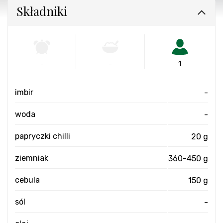
Składniki
-
-
1
imbir
-
woda
-
papryczki chilli
20 g
ziemniak
360-450 g
cebula
150 g
sól
-