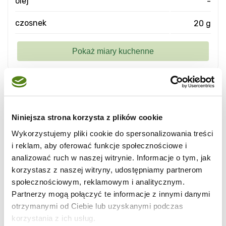
olej
-
czosnek
20 g
To jest danie jednoosobowe i bardzo proste.
Niniejsza strona korzysta z plików cookie
4-5 ziemniaków
trzeba pokroić w kostkę.
1
Wykorzystujemy pliki cookie do spersonalizowania treści
papryczkę chilli
,
4 ząbki czosnku
,
małą
i reklam, aby oferować funkcje społecznościowe i
cebulę
zmiksować na drobno w malakserze.
analizować ruch w naszej witrynie. Informacje o tym, jak
Do szerokiego garnka albo patelni wlać
oleju
,
korzystasz z naszej witryny, udostępniamy partnerom
społecznościowym, reklamowym i analitycznym.
zetrzeć
kawałek imbiru
(obranego) i wrzucić
Partnerzy mogą połączyć te informacje z innymi danymi
zmiksowana masę. Podsmażyć dokładnie, ale
otrzymanymi od Ciebie lub uzyskanymi podczas
nie spalić! Na to wrzucić pokrojone w kostkę
korzystania z ich usług.