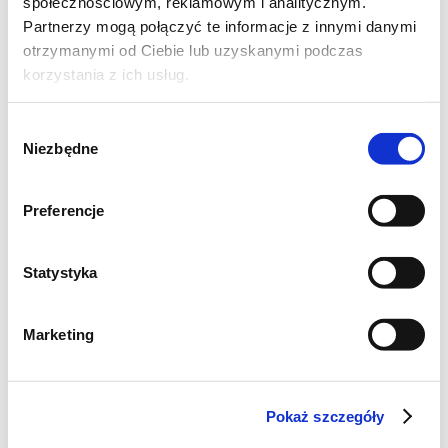
społecznościowym, reklamowym i analitycznym.
Partnerzy mogą połączyć te informacje z innymi danymi
otrzymanymi od Ciebie lub uzyskanymi podczas
skórkę z cytryny,
korzystania z ich usług.
Wybór
Niezbędne
zgody
Preferencje
Statystyka
Marketing
Pokaż szczegóły
wiórki kokosowe