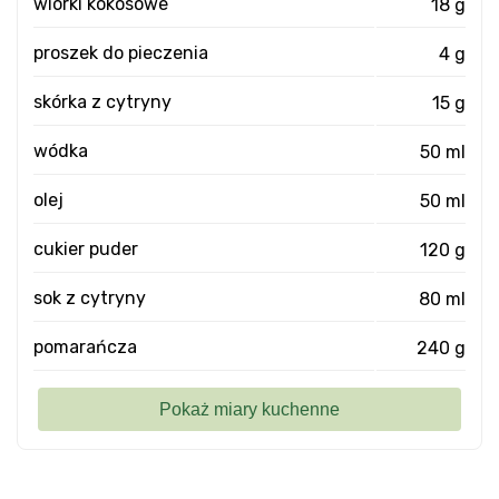
wiórki kokosowe
18 g
proszek do pieczenia
4 g
skórka z cytryny
15 g
wódka
50 ml
olej
50 ml
cukier puder
120 g
sok z cytryny
80 ml
pomarańcza
240 g