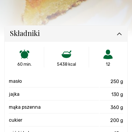
Składniki
60 min.
5438 kcal
12
masło
250 g
jajka
130 g
mąka pszenna
360 g
cukier
200 g