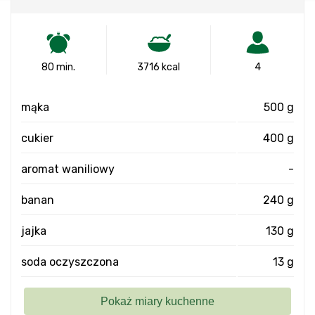
80 min.
3716 kcal
4
mąka
500 g
cukier
400 g
aromat waniliowy
-
banan
240 g
jajka
130 g
soda oczyszczona
13 g