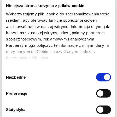
Niniejsza strona korzysta z plików cookie
3 jajka
Wykorzystujemy pliki cookie do spersonalizowania treści
i reklam, aby oferować funkcje społecznościowe i
400 gram cukru
analizować ruch w naszej witrynie. Informacje o tym, jak
korzystasz z naszej witryny, udostępniamy partnerom
szklanka oliwy z oliwek - ale nie z pierwszego
społecznościowym, reklamowym i analitycznym.
tłoczenia, ma zbyt intensywny smak - lub
Partnerzy mogą połączyć te informacje z innymi danymi
zwykłego rafinowanego oleju, np
otrzymanymi od Ciebie lub uzyskanymi podczas
korzystania z ich usług.
słonecznikowego albo ryżowego - nie ma
żadnego posmaku
Wybór
Niezbędne
zgody
2,5 łyżeczki sody
aromat waniliowy
Preferencje
2 banany
Statystyka