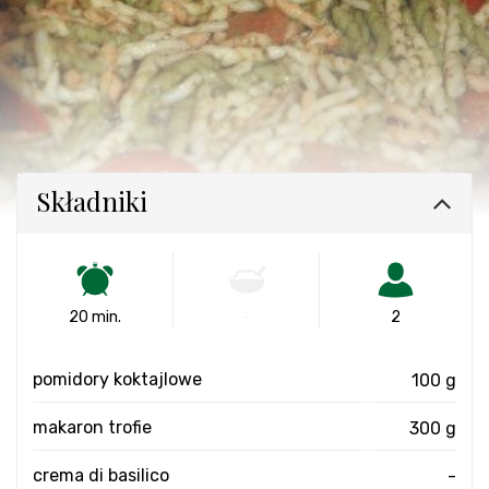
Składniki
20 min.
-
2
pomidory koktajlowe
100 g
makaron trofie
300 g
crema di basilico
-