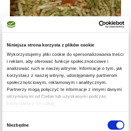
Niniejsza strona korzysta z plików cookie
Wykorzystujemy pliki cookie do spersonalizowania treści
i reklam, aby oferować funkcje społecznościowe i
analizować ruch w naszej witrynie. Informacje o tym, jak
korzystasz z naszej witryny, udostępniamy partnerom
Trofie z kremem bazyliowym.
społecznościowym, reklamowym i analitycznym.
Partnerzy mogą połączyć te informacje z innymi danymi
Dzisiaj moje ukochane makarony – tym
otrzymanymi od Ciebie lub uzyskanymi podczas
razem Trofie. Użyłam gotowego, ale dla
korzystania z ich usług.
chcących poćwiczyć ręce odsyłam na stronę
Wybór
http://www.kuchniawloska.com/
tam
Niezbędne
zgody
znajdziecie przepis na domowy makaron..