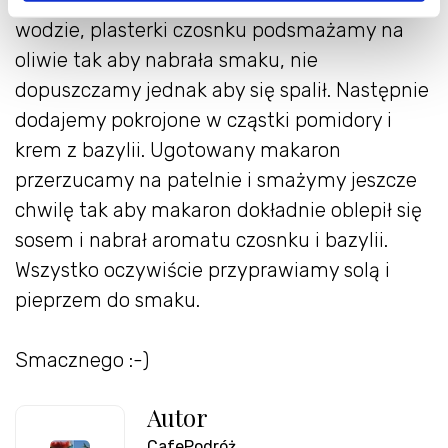
Makaron gotujemy al dente w osolonej
wodzie, plasterki czosnku podsmażamy na
oliwie tak aby nabrała smaku, nie
dopuszczamy jednak aby się spalił. Następnie
dodajemy pokrojone w cząstki pomidory i
krem z bazylii. Ugotowany makaron
przerzucamy na patelnie i smażymy jeszcze
chwilę tak aby makaron dokładnie oblepił się
sosem i nabrał aromatu czosnku i bazylii.
Wszystko oczywiście przyprawiamy solą i
pieprzem do smaku.
Smacznego :-)
Autor
CafePodróż