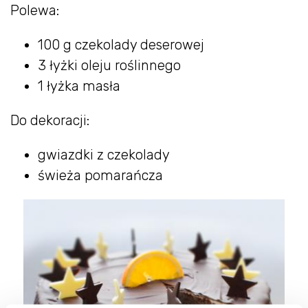
Polewa:
100 g czekolady deserowej
3 łyżki oleju roślinnego
1 łyżka masła
Do dekoracji:
gwiazdki z czekolady
świeża pomarańcza