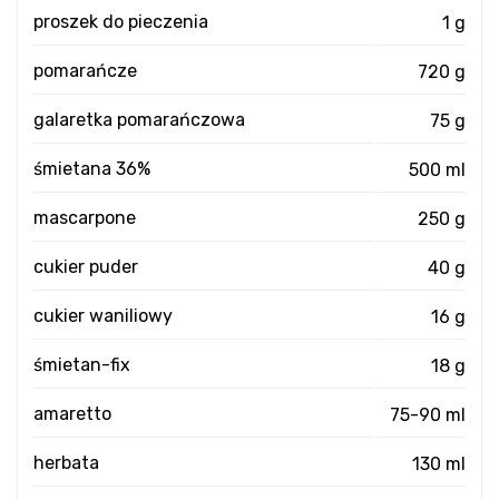
proszek do pieczenia
1 g
pomarańcze
720 g
galaretka pomarańczowa
75 g
śmietana 36%
500 ml
mascarpone
250 g
cukier puder
40 g
cukier waniliowy
16 g
śmietan-fix
18 g
amaretto
75-90 ml
herbata
130 ml