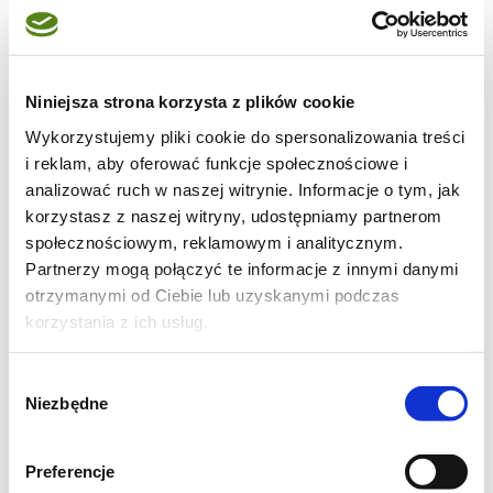
Niniejsza strona korzysta z plików cookie
Wykorzystujemy pliki cookie do spersonalizowania treści
i reklam, aby oferować funkcje społecznościowe i
analizować ruch w naszej witrynie. Informacje o tym, jak
korzystasz z naszej witryny, udostępniamy partnerom
społecznościowym, reklamowym i analitycznym.
Partnerzy mogą połączyć te informacje z innymi danymi
otrzymanymi od Ciebie lub uzyskanymi podczas
korzystania z ich usług.
Zaczynamy od przygotowania blatów
Wybór
Niezbędne
makowych. Jajka wyjąć wcześniej z lodówki.
zgody
Piekarnik nagrzać do 180 stopni C. Ubić
Preferencje
żółtka na puszysto, oddzielnie ubić białka na