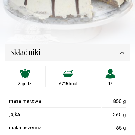
Składniki
3 godz.
6715 kcal
12
masa makowa
850 g
jajka
260 g
mąka pszenna
65 g