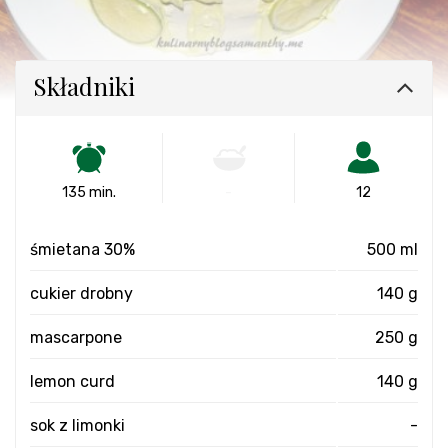
Składniki
135 min.
-
12
śmietana 30%
500 ml
cukier drobny
140 g
mascarpone
250 g
lemon curd
140 g
sok z limonki
-