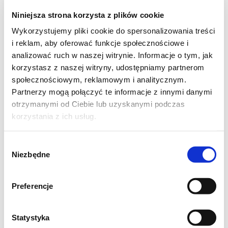
zielonego
Niniejsza strona korzysta z plików cookie
Wykorzystujemy pliki cookie do spersonalizowania treści
oraz:
i reklam, aby oferować funkcje społecznościowe i
analizować ruch w naszej witrynie. Informacje o tym, jak
2-3 limonki
korzystasz z naszej witryny, udostępniamy partnerom
kilka świeżych malin
społecznościowym, reklamowym i analitycznym.
listki świeżej mięty
Partnerzy mogą połączyć te informacje z innymi danymi
otrzymanymi od Ciebie lub uzyskanymi podczas
korzystania z ich usług.
Wybór
Niezbędne
zgody
Preferencje
Statystyka