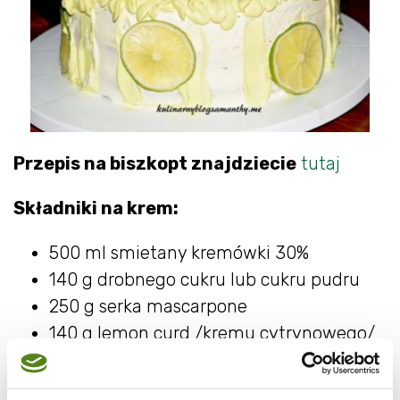
Przepis na biszkopt znajdziecie
tutaj
Składniki na krem:
500 ml smietany kremówki 30%
140 g drobnego cukru lub cukru pudru
250 g serka mascarpone
140 g lemon curd /kremu cytrynowego/
sok z limonki
2-3 krople naturalnego barwnika