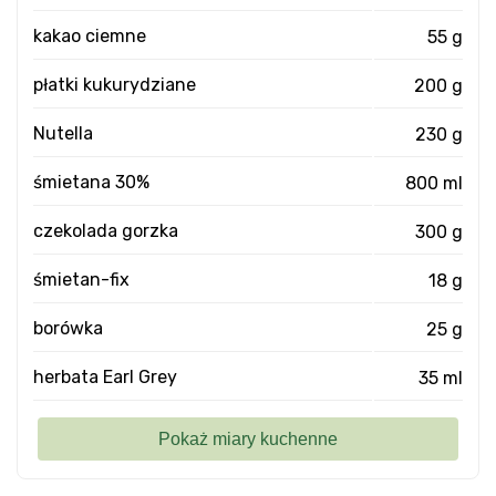
kakao ciemne
55 g
płatki kukurydziane
200 g
Nutella
230 g
śmietana 30%
800 ml
czekolada gorzka
300 g
śmietan-fix
18 g
borówka
25 g
herbata Earl Grey
35 ml