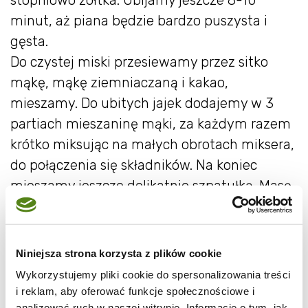
minut, aż piana będzie bardzo puszysta i
gęsta.
Do czystej miski przesiewamy przez sitko
mąkę, mąkę ziemniaczaną i kakao,
mieszamy. Do ubitych jajek dodajemy w 3
partiach mieszaninę mąki, za każdym razem
krótko miksując na małych obrotach miksera,
do połączenia się składników. Na koniec
mieszamy jeszcze delikatnie szpatułką. Masę
przelewamy do przygotowanej tortownicy,
wkładamy do piekarnika, zmniejszamy temp.
do 165 st. C i pieczemy 35 minut. Po tym
Niniejsza strona korzysta z plików cookie
czasie wyjmujemy foremkę z biszkoptem z
Wykorzystujemy pliki cookie do spersonalizowania treści
piekarnika i z wysokości 40 cm upuszczamy
i reklam, aby oferować funkcje społecznościowe i
analizować ruch w naszej witrynie. Informacje o tym, jak