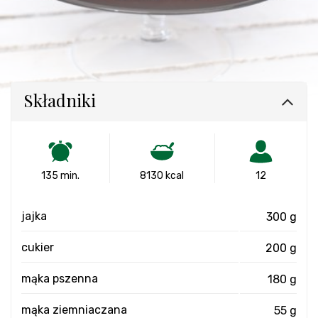
Składniki
135 min.
8130 kcal
12
jajka
300 g
cukier
200 g
mąka pszenna
180 g
mąka ziemniaczana
55 g