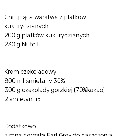
Chrupiąca warstwa z płatków
kukurydzianych:
200 g płatków kukurydzianych
230 g Nutelli
Krem czekoladowy:
800 ml śmietany 30%
300 g czekolady gorzkiej (70%kakao)
2 śmietanFix
Dodatkowo:
zimna herbata Earl Grey do nasączenia