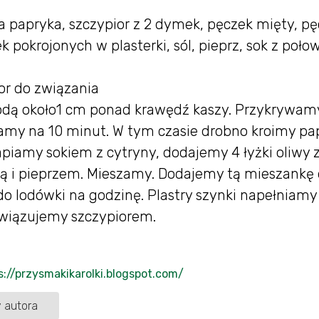
na papryka, szczypior z 2 dymek, pęczek mięty, p
ek pokrojonych w plasterki, sól, pieprz, sok z poło
or do związania
dą około1 cm ponad krawędź kaszy. Przykrywam
iamy na 10 minut. W tym czasie drobno kroimy pap
apiamy sokiem z cytryny, dodajemy 4 łyżki oliwy 
olą i pieprzem. Mieszamy. Dodajemy tą mieszankę
 lodówki na godzinę. Plastry szynki napełniamy
 związujemy szczypiorem.
s://przysmakikarolki.blogspot.com/
 autora