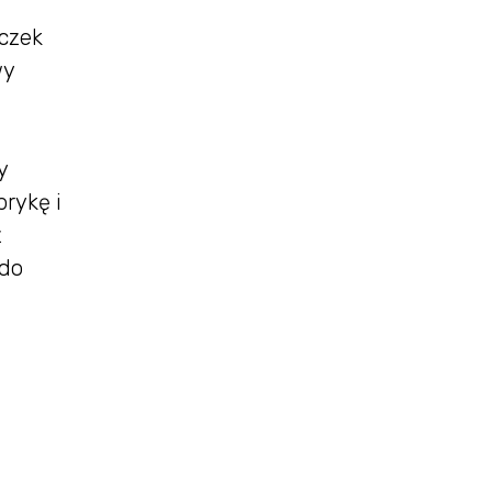
ęczek
wy
y
rykę i
z
 do