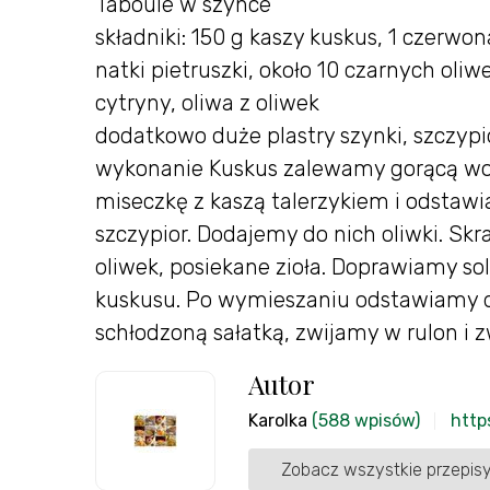
Taboule w szynce
składniki: 150 g kaszy kuskus, 1 czerwo
natki pietruszki, około 10 czarnych oliw
cytryny, oliwa z oliwek
dodatkowo duże plastry szynki, szczypi
wykonanie Kuskus zalewamy gorącą wo
miseczkę z kaszą talerzykiem i odstaw
szczypior. Dodajemy do nich oliwki. Skr
oliwek, posiekane zioła. Doprawiamy s
kuskusu. Po wymieszaniu odstawiamy do
schłodzoną sałatką, zwijamy w rulon i
Autor
Karolka
(588 wpisów)
http
Zobacz wszystkie przepisy