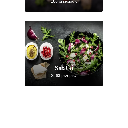
186 przepisów
Sałatki
2863 przepisy