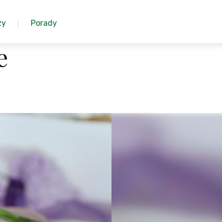
zy
Porady
e