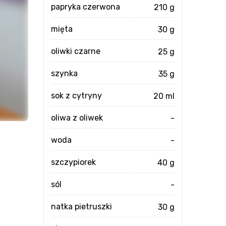
papryka czerwona
210 g
mięta
30 g
oliwki czarne
25 g
szynka
35 g
sok z cytryny
20 ml
oliwa z oliwek
-
woda
-
szczypiorek
40 g
sól
-
natka pietruszki
30 g