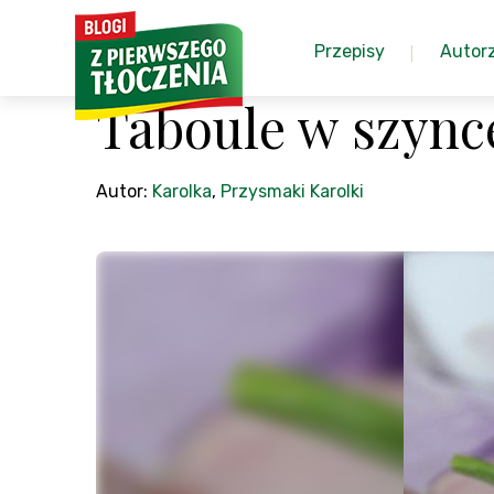
Przepisy
Autor
Taboule w szync
Autor:
Karolka
,
Przysmaki Karolki