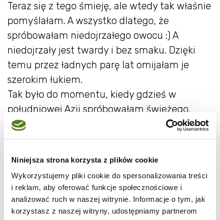
Teraz się z tego śmieję, ale wtedy tak właśnie
pomyślałam. A wszystko dlatego, że
spróbowałam niedojrzałego owocu :) A
niedojrzały jest twardy i bez smaku. Dzięki
temu przez ładnych parę lat omijałam je
szerokim łukiem.
Tak było do momentu, kiedy gdzieś w
południowej Azji spróbowałam świeżego,
dojrzałego, pachnącego słońcem owocu. I to
było jak otrzeźwiające uderzenie między
oczy.
Niniejsza strona korzysta z plików cookie
BUM! I już wiesz, jak bardzo się myliłaś.
Wykorzystujemy pliki cookie do spersonalizowania treści
i reklam, aby oferować funkcje społecznościowe i
Nie będę opisywać smaku dojrzałej,
analizować ruch w naszej witrynie. Informacje o tym, jak
korzystasz z naszej witryny, udostępniamy partnerom
persymony, bo zwyczajnie nie potrafię. Jest