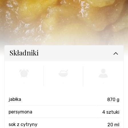
Składniki
-
-
-
jabłka
870 g
persymona
4 sztuki
sok z cytryny
20 ml