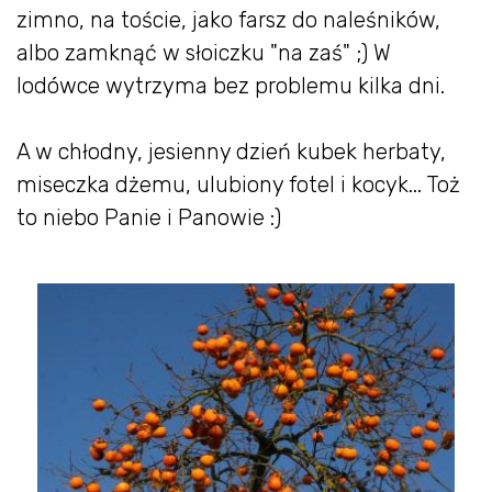
zimno, na toście, jako farsz do naleśników,
albo zamknąć w słoiczku "na zaś" ;) W
lodówce wytrzyma bez problemu kilka dni.
A w chłodny, jesienny dzień kubek herbaty,
miseczka dżemu, ulubiony fotel i kocyk... Toż
to niebo Panie i Panowie :)