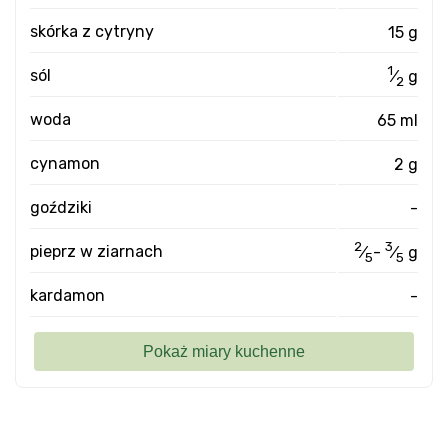
skórka z cytryny
15 g
1
sól
⁄
g
2
woda
65 ml
cynamon
2 g
goździki
-
2
3
pieprz w ziarnach
⁄
-
⁄
g
5
5
kardamon
-