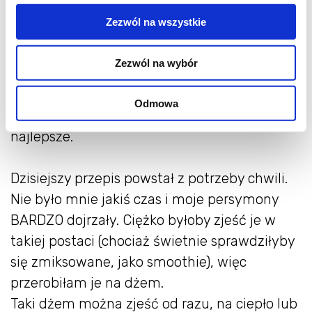
te, które już dojrzały, zjadamy.
Zezwól na wszystkie
Po przyniesieniu ze sklepu wkładam je do
Zezwól na wybór
koszyka razem z jabłkami, i w tej
"dojrzewalni" spędzają kilka dni, aż staną się
Odmowa
ciemnopomarańczowe i miękkie. Wtedy są
najlepsze.
Dzisiejszy przepis powstał z potrzeby chwili.
Nie było mnie jakiś czas i moje persymony
BARDZO dojrzały. Ciężko byłoby zjeść je w
takiej postaci (chociaż świetnie sprawdziłyby
się zmiksowane, jako smoothie), więc
przerobiłam je na dżem.
Taki dżem można zjeść od razu, na ciepło lub