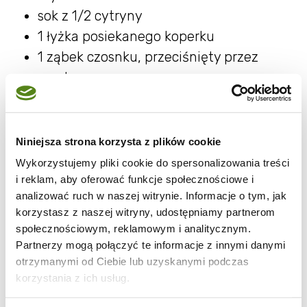
sok z 1/2 cytryny
1 łyżka posiekanego koperku
1 ząbek czosnku, przeciśnięty przez
praskę
sól i pieprz do smaku
Przygotowanie:
Niniejsza strona korzysta z plików cookie
Wykorzystujemy pliki cookie do spersonalizowania treści
W średniej misce wymieszaj wszystkie
i reklam, aby oferować funkcje społecznościowe i
składniki dressingu.
analizować ruch w naszej witrynie. Informacje o tym, jak
Następnie wmieszaj kapustę i
korzystasz z naszej witryny, udostępniamy partnerom
marchewkę.
społecznościowym, reklamowym i analitycznym.
Partnerzy mogą połączyć te informacje z innymi danymi
Włóż do lodówki na kolka godzin a
otrzymanymi od Ciebie lub uzyskanymi podczas
najlepiej na całą noc aby smaki się
korzystania z ich usług.
przegryzły.