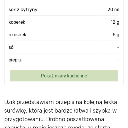
sok z cytryny
20 ml
koperek
12 g
czosnek
5 g
sól
-
pieprz
-
Dziś przedstawiam przepis na kolejną lekką
surówkę, która jest bardzo łatwa i szybka w
przygotowaniu. Drobno poszatkowana
kapusta, u mnie jeszcze młoda, ze startą