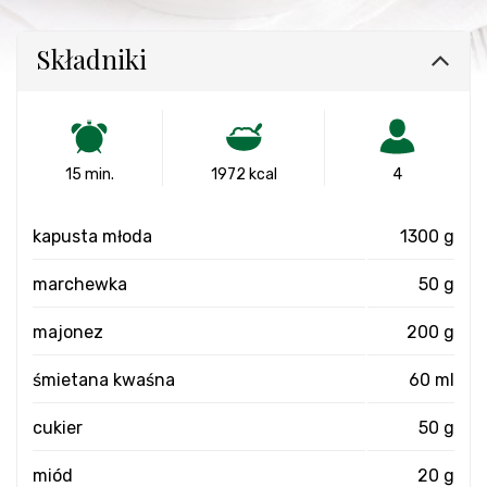
Składniki
15 min.
1972 kcal
4
kapusta młoda
1300 g
marchewka
50 g
majonez
200 g
śmietana kwaśna
60 ml
cukier
50 g
miód
20 g