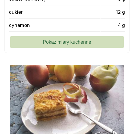
cukier
12 g
cynamon
4 g