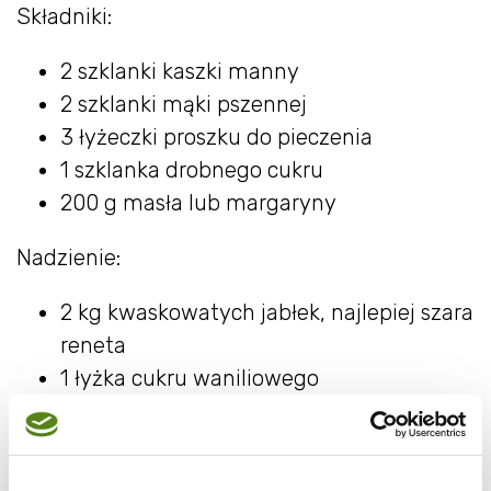
Składniki:
2 szklanki kaszki manny
2 szklanki mąki pszennej
3 łyżeczki proszku do pieczenia
1 szklanka drobnego cukru
200 g masła lub margaryny
Nadzienie:
2 kg kwaskowatych jabłek, najlepiej szara
reneta
1 łyżka cukru waniliowego
1 łyżka drobnego cukru
2 łyżeczki cynamonu