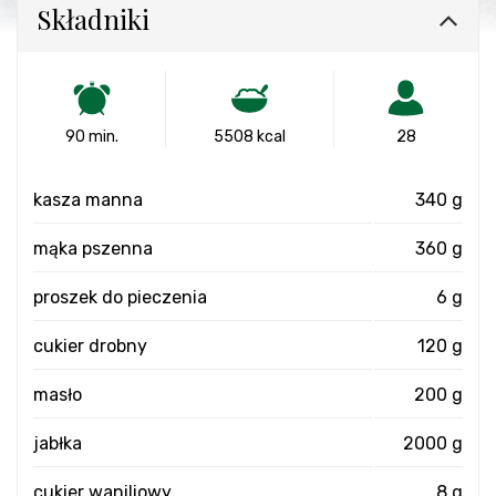
Składniki
90 min.
5508 kcal
28
kasza manna
340 g
mąka pszenna
360 g
proszek do pieczenia
6 g
cukier drobny
120 g
masło
200 g
jabłka
2000 g
cukier waniliowy
8 g