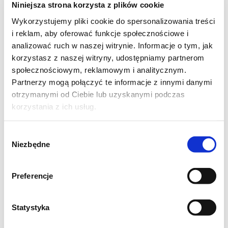
Wykonanie:
Niniejsza strona korzysta z plików cookie
Wykorzystujemy pliki cookie do spersonalizowania treści
Szklanka = 250 ml Jabłka umyć, obrać,
i reklam, aby oferować funkcje społecznościowe i
zetrzeć na tarce o grubych oczkach. Dodać
analizować ruch w naszej witrynie. Informacje o tym, jak
korzystasz z naszej witryny, udostępniamy partnerom
cukry, cynamon i dobrze wymieszać. Jabłka
społecznościowym, reklamowym i analitycznym.
podzielić na dwie równe części.
Partnerzy mogą połączyć te informacje z innymi danymi
Wszystkie sypkie składniki połączyć z
otrzymanymi od Ciebie lub uzyskanymi podczas
proszkiem do pieczenia i podzielić na trzy
korzystania z ich usług.
równe części. Dno blaszki o wymiarach 35 cm
Wybór
x 24 cm wyłożyć papierem do pieczenia.
Niezbędne
zgody
Papier i boki blaszki wysmarować masłem.
Wsypać jedną cześć sypkich składników.
Preferencje
Rozłożyć połowę jabłek, przykryć drugą
częścią sypkich składników. Wyłożyć drugą
Statystyka
połowę jabłek i rozłożyć resztę sypkich
składników. Na wierzch wyłożyć