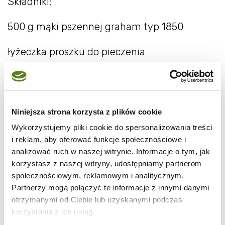
Składniki:
500 g mąki pszennej graham typ 1850
łyżeczka proszku do pieczenia
2-3 łyżki ksylitolu (można użyć fruktozy)
7 żółtek
Niniejsza strona korzysta z plików cookie
250 g masła
Wykorzystujemy pliki cookie do spersonalizowania treści
i reklam, aby oferować funkcje społecznościowe i
kilka kropli esencji waniliowej
analizować ruch w naszej witrynie. Informacje o tym, jak
korzystasz z naszej witryny, udostępniamy partnerom
społecznościowym, reklamowym i analitycznym.
1 kg jabłek
Partnerzy mogą połączyć te informacje z innymi danymi
otrzymanymi od Ciebie lub uzyskanymi podczas
ksylitol lub fruktoza do dosłodzenia jabłek
korzystania z ich usług.
(jeśli to konieczne)