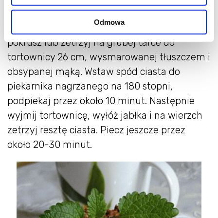
cynamonem.
Odmowa
Ciasto podziel na 2/3 i 1/3. Większą część
pokrusz lub zetrzyj na grubej tarce do
tortownicy 26 cm, wysmarowanej tłuszczem i
obsypanej mąką. Wstaw spód ciasta do
piekarnika nagrzanego na 180 stopni,
podpiekaj przez około 10 minut. Następnie
wyjmij tortownicę, wyłóż jabłka i na wierzch
zetrzyj resztę ciasta. Piecz jeszcze przez
około 20-30 minut.