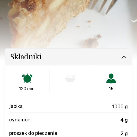
Składniki
120 min.
-
15
jabłka
1000 g
cynamon
4 g
proszek do pieczenia
2 g