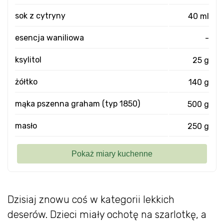
sok z cytryny
40 ml
esencja waniliowa
-
ksylitol
25 g
żółtko
140 g
mąka pszenna graham (typ 1850)
500 g
masło
250 g
Dzisiaj znowu coś w kategorii lekkich
deserów. Dzieci miały ochotę na szarlotkę, a