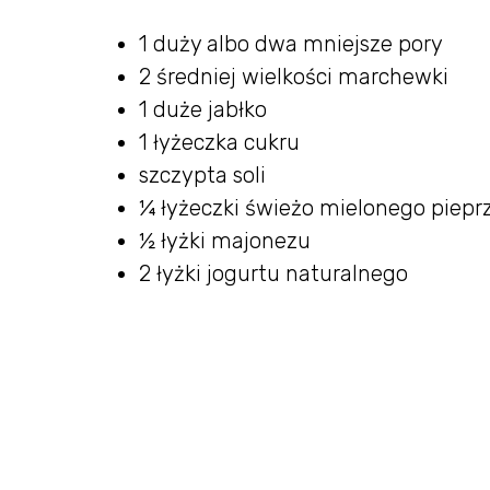
1 duży albo dwa mniejsze pory
2 średniej wielkości marchewki
1 duże jabłko
1 łyżeczka cukru
szczypta soli
¼ łyżeczki świeżo mielonego piepr
½ łyżki majonezu
2 łyżki jogurtu naturalnego