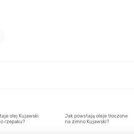
aje olej Kujawski
Jak powstają oleje tłoczone
go rzepaku?
na zimno Kujawski?