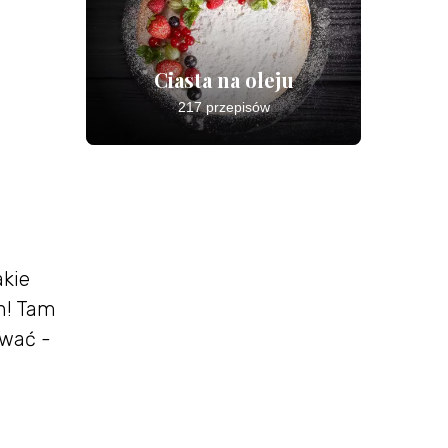
Ciasta na oleju
217 przepisów
akie
h! Tam
ować -