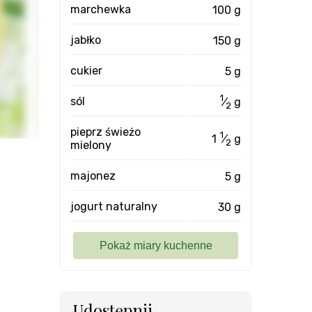
marchewka
100 g
jabłko
150 g
cukier
5 g
1
sól
⁄
g
2
pieprz świeżo
1
1
⁄
g
2
mielony
majonez
5 g
jogurt naturalny
30 g
Udostępnij