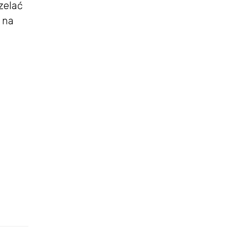
zelać
 na