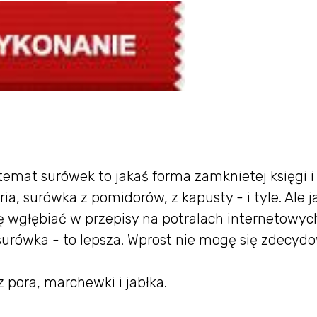
emat surówek to jakaś forma zamknietej księgi i
ia, surówka z pomidorów, z kapusty - i tyle. Ale j
ię wgłębiać w przepisy na potralach internetowyc
 surówka - to lepsza. Wprost nie mogę się zdecyd
 pora, marchewki i jabłka.