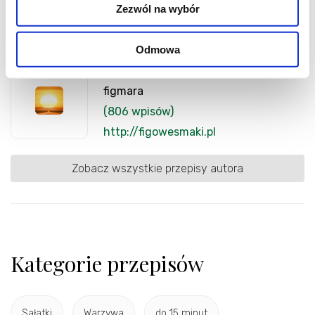
Zezwól na wybór
Odmowa
Autor
figmara
(806 wpisów)
http://figowesmaki.pl
Zobacz wszystkie przepisy autora
Kategorie przepisów
Sałatki
Warzywa
do 15 minut