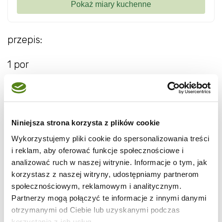
przepis:
1 por
pół jabł ka
1 kiwi
Niniejsza strona korzysta z plików cookie
kilka ł yżek jogurtu naturalnego
Wykorzystujemy pliki cookie do spersonalizowania treści
i reklam, aby oferować funkcje społecznościowe i
sól, cukier do smaku, pieprz czerwony
analizować ruch w naszej witrynie. Informacje o tym, jak
korzystasz z naszej witryny, udostępniamy partnerom
społecznościowym, reklamowym i analitycznym.
Biał ą część pora umyć, pokroić w pół talarki.
Partnerzy mogą połączyć te informacje z innymi danymi
otrzymanymi od Ciebie lub uzyskanymi podczas
Jabł ko umyć, obrać, zetrzeć na grubej tarce.
korzystania z ich usług.