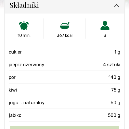
Składniki
10 min.
367 kcal
3
cukier
1 g
pieprz czerwony
4 sztuki
por
140 g
kiwi
75 g
jogurt naturalny
60 g
jabłko
500 g