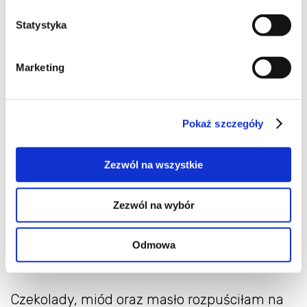
Statystyka
Marketing
Składniki:
300 g czekolady (ja użyłam mieszanki
Pokaż szczegóły
gorzkiej, mlecznej oraz z orzechami)
125 g masła
Zezwól na wszystkie
200 g orzeszków ziemnych solonych
100 g orzechów laskowych
Zezwól na wybór
45 ml miodu
Odmowa
Czekolady, miód oraz masło rozpuściłam na