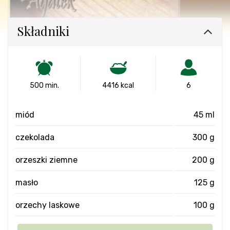
Składniki
500 min.
4416 kcal
6
miód
45 ml
czekolada
300 g
orzeszki ziemne
200 g
masło
125 g
orzechy laskowe
100 g