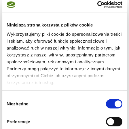
4:30.
Postanowiłam sobie poprawić humor czymś
słodkim, w związku z tym sięgnęłam po moją
Niniejsza strona korzysta z plików cookie
najnowszą książkę kucharską - Nigella
Wykorzystujemy pliki cookie do spersonalizowania treści
Lawson - Kitchen.
i reklam, aby oferować funkcje społecznościowe i
analizować ruch w naszej witrynie. Informacje o tym, jak
Zrobiłam batony czekoladowo orzechowe.
korzystasz z naszej witryny, udostępniamy partnerom
(przepis podaję jak ja robiłam)
społecznościowym, reklamowym i analitycznym.
Partnerzy mogą połączyć te informacje z innymi danymi
otrzymanymi od Ciebie lub uzyskanymi podczas
korzystania z ich usług.
Wybór
Niezbędne
zgody
Preferencje