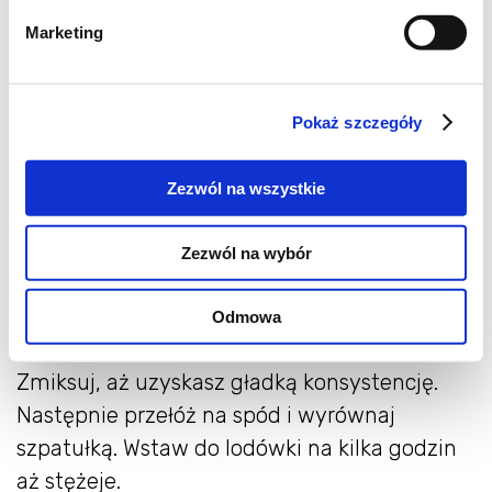
włóż do lodówki do czasu przygotowania
Marketing
masy jaglanej.
Masa jaglana Kaszę jaglaną przepłucz,
przesyp do rondla i zalej mlekiem. Dodaj
Pokaż szczegóły
przekrojoną na pół laskę wanilii wraz z
uprzednio wybranymi ziarenkami. Gotuj pod
Zezwól na wszystkie
przykryciem 20-25 minut, aż będzie miękka.
Odstaw pod przykryciem na kwadrans, a
Zezwól na wybór
następnie przesyp do malaksera (pamiętaj,
aby
kasza jaglana
była nadal bardzo ciepła).
Odmowa
Wlej olej kokosowy, sok z cytryny i ksylitol.
Zmiksuj, aż uzyskasz gładką konsystencję.
Następnie przełóż na spód i wyrównaj
szpatułką. Wstaw do lodówki na kilka godzin
aż stężeje.