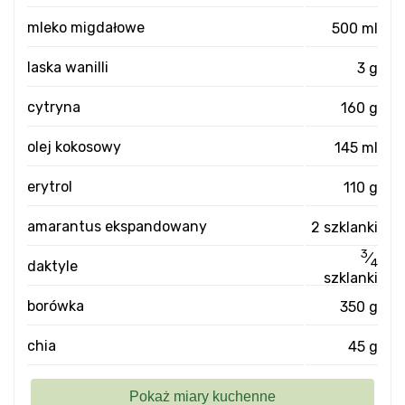
mleko migdałowe
500 ml
laska wanilli
3 g
cytryna
160 g
olej kokosowy
145 ml
erytrol
110 g
amarantus ekspandowany
2 szklanki
3
⁄
4
daktyle
szklanki
borówka
350 g
chia
45 g