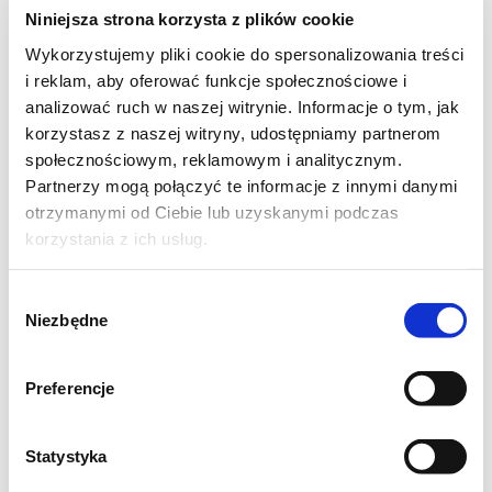
3 łyżki oleju kokosowego
Niniejsza strona korzysta z plików cookie
Wykorzystujemy pliki cookie do spersonalizowania treści
i reklam, aby oferować funkcje społecznościowe i
Mus z borówek:
analizować ruch w naszej witrynie. Informacje o tym, jak
korzystasz z naszej witryny, udostępniamy partnerom
300 g borówek + garść do dekoracji
społecznościowym, reklamowym i analitycznym.
Partnerzy mogą połączyć te informacje z innymi danymi
3 łyżki nasion chia
otrzymanymi od Ciebie lub uzyskanymi podczas
3 łyżki erytrytolu lub ksylitolu
korzystania z ich usług.
Wybór
* PRZYGOTOWANIE Spód Daktyle zalej
Niezbędne
zgody
wrzątkiem i odstaw na kwadrans. Odlej wodę
i jeszcze ciepłe zmiksuj na purée wraz z
Preferencje
olejem kokosowym. Połącz z amarantusem i
zagnieć. Masą wyłóż spód formy pokrytej
Statystyka
papierem do pieczenia. Wygładź szpatułką i