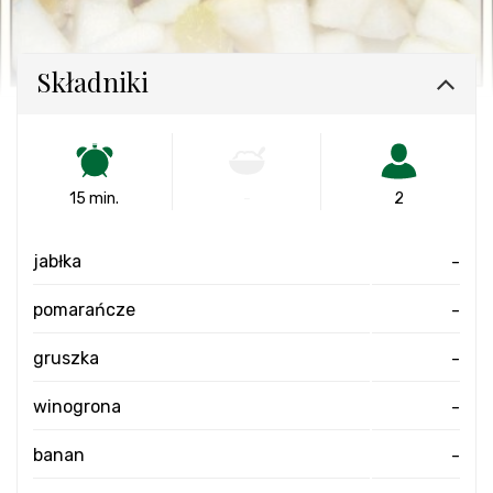
Składniki
15 min.
-
2
jabłka
-
pomarańcze
-
gruszka
-
winogrona
-
banan
-