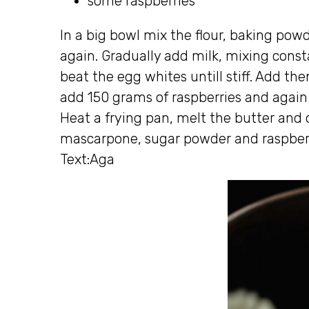
some raspberries
In a big bowl mix the flour, baking pow
again. Gradually add milk, mixing const
beat the egg whites untill stiff. Add t
add 150 grams of raspberries and again
Heat a frying pan, melt the butter and o
mascarpone, sugar powder and raspberr
Text:Aga