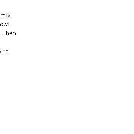
 mix
bowl,
. Then
with