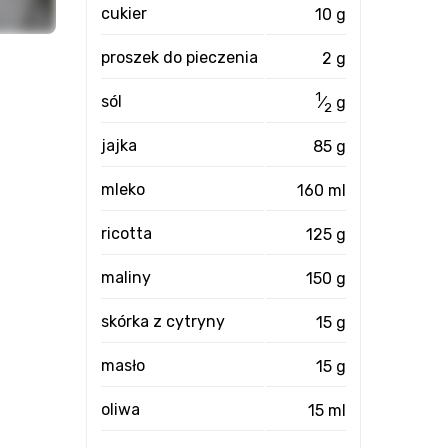
cukier
10 g
proszek do pieczenia
2 g
1
sól
⁄
g
2
jajka
85 g
mleko
160 ml
ricotta
125 g
maliny
150 g
skórka z cytryny
15 g
masło
15 g
oliwa
15 ml