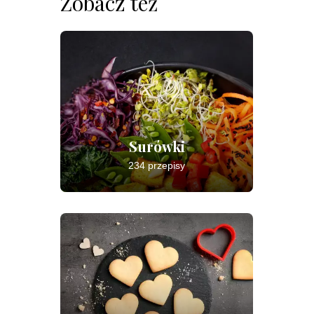
Zobacz też
Surówki
234 przepisy