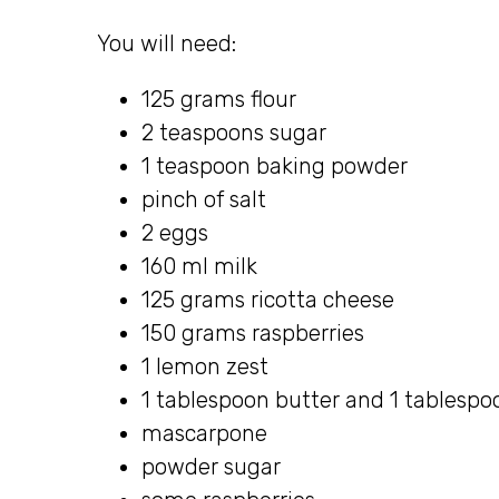
You will need:
125 grams flour
2 teaspoons sugar
1 teaspoon baking powder
pinch of salt
2 eggs
160 ml milk
125 grams ricotta cheese
150 grams raspberries
1 lemon zest
1 tablespoon butter and 1 tablespoo
mascarpone
powder sugar