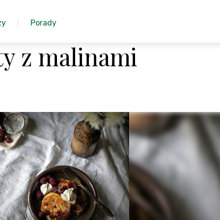
zy
Porady
tty z malinami