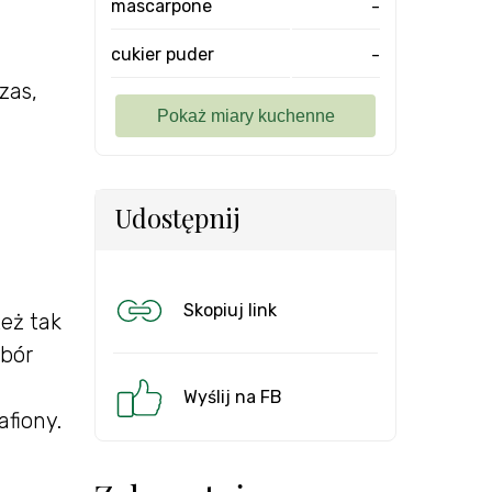
mascarpone
-
cukier puder
-
zas,
Udostępnij
Skopiuj link
też tak
ybór
Wyślij na FB
afiony.