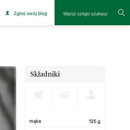
Zgłoś swój blog
Składniki
-
-
-
mąka
125 g