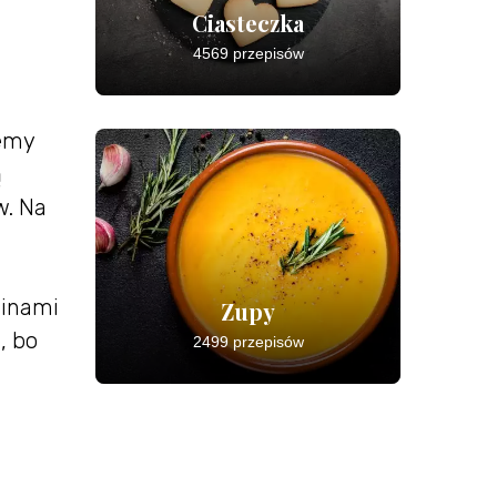
Ciasteczka
4569 przepisów
jemy
ą
w. Na
linami
Zupy
, bo
2499 przepisów