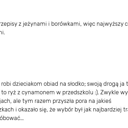
zepisy z jeżynami i borówkami, więc najwyższy c
i.
robi dzieciakom obiad na słodko; swoją drogą ja 
ł to ryż z cynamonem w przedszkolu :). Zwykle w
jach, ale tym razem przyszła pora na jakieś
ach i okazało się, że wybór był jak najbardziej tr
róbować...