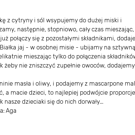
kę z cytryny i sól wsypujemy do dużej miski i
amy, następnie, stopniowo, cały czas mieszając,
uż połączy się z pozostałymi składnikami, doda
 Białka jaj - w osobnej misie - ubijamy na sztywn
likatnie mieszając tylko do połączenia składnikó
tak żeby nie zniszczyć zupełnie owoców, dodajemy
inie masła i oliwy, i podajemy z mascarpone ma
, a macie dzieci, to najlepiej podwójcie proporcje
 nasze dzieciaki się do nich dorwały...
a: Aga