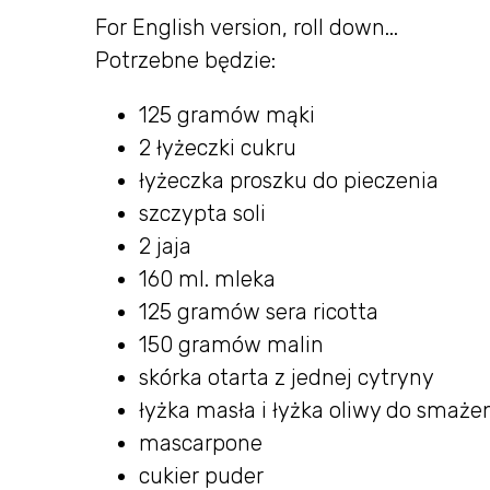
For English version, roll down...
Potrzebne będzie:
125 gramów mąki
2 łyżeczki cukru
łyżeczka proszku do pieczenia
szczypta soli
2 jaja
160 ml. mleka
125 gramów sera ricotta
150 gramów malin
skórka otarta z jednej cytryny
łyżka masła i łyżka oliwy do smaże
mascarpone
cukier puder