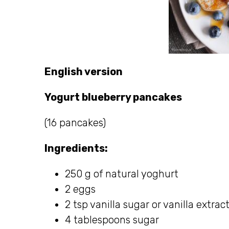
English version
Yogurt blueberry pancakes
(16 pancakes)
Ingredients:
250 g of natural yoghurt
2 eggs
2 tsp vanilla sugar or vanilla extrac
4 tablespoons sugar