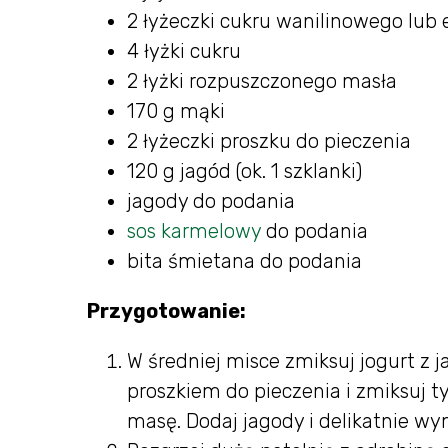
2 łyżeczki cukru wanilinowego lub e
4 łyżki cukru
2 łyżki rozpuszczonego masła
170 g mąki
2 łyżeczki proszku do pieczenia
120 g jagód (ok. 1 szklanki)
jagody do podania
sos karmelowy
do podania
bita śmietana do podania
Przygotowanie:
W średniej misce zmiksuj jogurt z 
proszkiem do pieczenia i zmiksuj ty
masę. Dodaj jagody i delikatnie wym