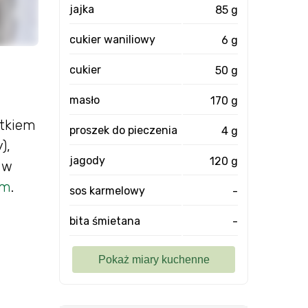
jajka
85 g
cukier waniliowy
6 g
cukier
50 g
masło
170 g
atkiem
proszek do pieczenia
4 g
),
jagody
120 g
 w
ym
.
sos karmelowy
-
bita śmietana
-