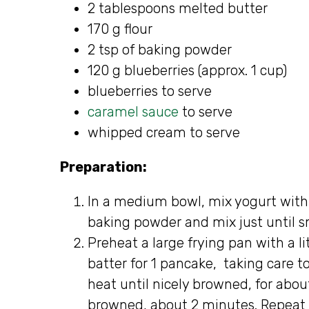
2 tablespoons melted butter
170 g flour
2 tsp of baking powder
120 g blueberries (approx. 1 cup)
blueberries to serve
caramel sauce
to serve
whipped cream to serve
Preparation:
In a medium bowl, mix yogurt with 
baking powder and mix just until sm
Preheat a large frying pan with a l
batter for 1 pancake, taking care
heat until nicely browned, for abo
browned, about 2 minutes. Repeat 