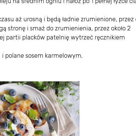
leju na średnim ogniu i nałóż po 1 pełnej łyżce ci
su aż urosną i będą ładnie zrumienione, przez 
gą stronę i smaż do zrumienienia, przez około 2
 partii placków patelnię wytrzeć ręcznikiem
i i polane sosem karmelowym.