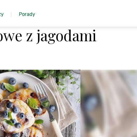
zy
Porady
towe z jagodami