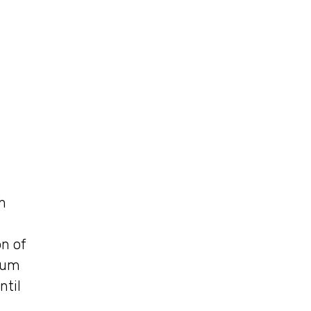
h
on of
dium
ntil