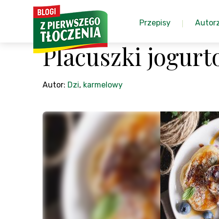
Przepisy
Autor
Placuszki jogur
Autor:
Dzi
,
karmelowy