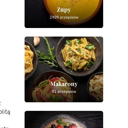
Zupy
2499 przepisów
Makarony
81 przepisów
z
litą