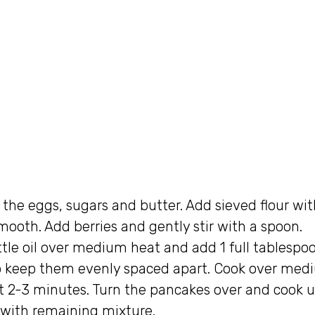
the eggs, sugars and butter. Add sieved flour wit
ooth. Add berries and gently stir with a spoon.
ittle oil over medium heat and add 1 full tablespo
 to keep them evenly spaced apart. Cook over me
ut 2-3 minutes. Turn the pancakes over and cook u
with remaining mixture.