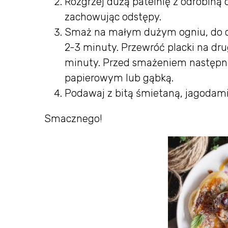
Rozgrzej dużą patelnię z odrobiną o
zachowując odstępy.
Smaż na małym dużym ogniu, do cza
2-3 minuty. Przewróć placki na dru
minuty. Przed smażeniem następnej
papierowym lub gąbką.
Podawaj z bitą śmietaną, jagodam
Smacznego!