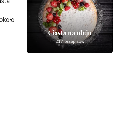
asta
około
Ciasta na oleju
217 przepisów