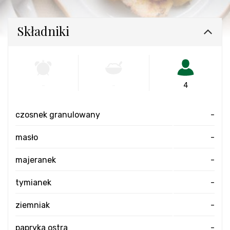
Składniki
-
-
4
czosnek granulowany
-
masło
-
majeranek
-
tymianek
-
ziemniak
-
papryka ostra
-