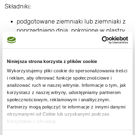
Składniki:
podgotowane ziemniaki lub ziemniaki z
poprzedniego dnia, pokrojone w plastry
masło
czosnek granulowany lub świeży drobno
posiekany
Niniejsza strona korzysta z plików cookie
papryka słodka i ostra
Wykorzystujemy pliki cookie do spersonalizowania treści
suszony koperek (opcjonalnie)
i reklam, aby oferować funkcje społecznościowe i
ulubione suszone zioła, np. tymianek,
analizować ruch w naszej witrynie. Informacje o tym, jak
korzystasz z naszej witryny, udostępniamy partnerom
majeranek, oregano, rozmaryn
społecznościowym, reklamowym i analitycznym.
sól, jesli trzeba
Partnerzy mogą połączyć te informacje z innymi danymi
pieprz, np. czarny, biały, kolorowy -
otrzymanymi od Ciebie lub uzyskanymi podczas
opcjonalnie
korzystania z ich usług.